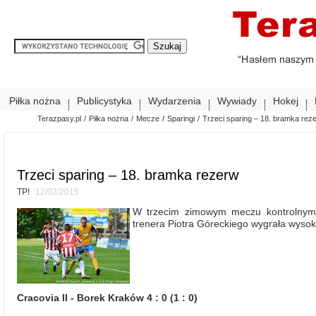
Piłka nożna
Publicystyka
Wydarzenia
Wywiady
Hokej
Terazpasy.pl
/
Piłka nożna
/
Mecze
/
Sparingi
/
Trzeci sparing – 18. bramka rez
Trzeci sparing – 18. bramka rezerw
TP!
12/02/2015
W trzecim zimowym meczu kontrolnym 
trenera Piotra Góreckiego wygrała wyso
Cracovia II - Borek Kraków 4 : 0 (1 : 0)