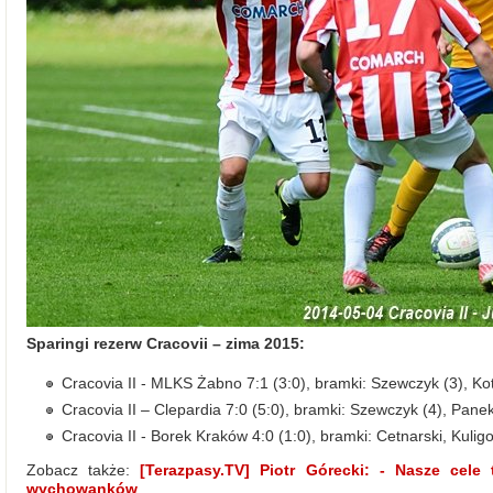
Sparingi rezerw Cracovii – zima 2015:
Cracovia II - MLKS Żabno 7:1 (3:0), bramki: Szewczyk (3), Ko
Cracovia II – Clepardia 7:0 (5:0), bramki: Szewczyk (4), Panek
Cracovia II - Borek Kraków 4:0 (1:0), bramki: Cetnarski, Kuli
Zobacz także:
[Terazpasy.TV] Piotr Górecki: - Nasze cele
wychowanków