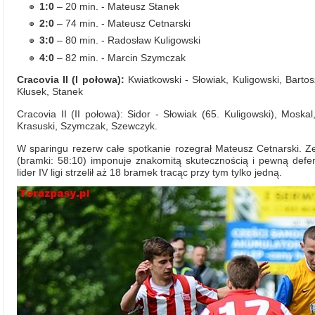
1:0
– 20 min. - Mateusz Stanek
2:0
– 74 min. - Mateusz Cetnarski
3:0
– 80 min. - Radosław Kuligowski
4:0
– 82 min. - Marcin Szymczak
Cracovia II (I połowa):
Kwiatkowski - Słowiak, Kuligowski, Barto
Kłusek, Stanek
Cracovia II (II połowa): Sidor - Słowiak (65. Kuligowski), Moskal
Krasuski, Szymczak, Szewczyk.
W sparingu rezerw całe spotkanie rozegrał Mateusz Cetnarski. Z
(bramki: 58:10) imponuje znakomitą skutecznością i pewną def
lider IV ligi strzelił aż 18 bramek tracąc przy tym tylko jedną.