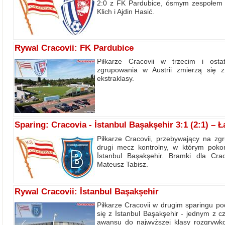
2:0 z FK Pardubice, ósmym zespołem c
Klich i Ajdin Hasić.
Rywal Cracovii: FK Pardubice
Piłkarze Cracovii w trzecim i ost
zgrupowania w Austrii zmierzą się
ekstraklasy.
Sparing: Cracovia - İstanbul Başakşehir 3:1 (2:1) – Ł
Piłkarze Cracovii, przebywający na zgr
drugi mecz kontrolny, w którym pokona
İstanbul Başakşehir. Bramki dla Cra
Mateusz Tabisz.
Rywal Cracovii: İstanbul Başakşehir
Piłkarze Cracovii w drugim sparingu po
się z İstanbul Başakşehir - jednym z c
awansu do najwyższej klasy rozgrywko