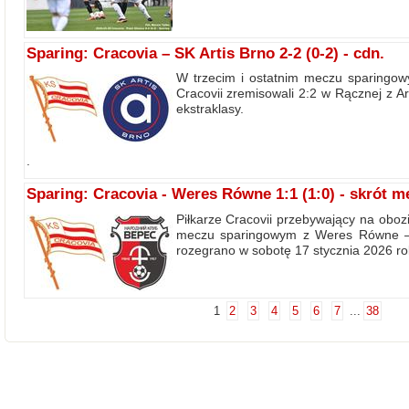
Sparing: Cracovia – SK Artis Brno 2-2 (0-2) - cdn.
W trzecim i ostatnim meczu sparingow
Cracovii zremisowali 2:2 w Rącznej z Ar
ekstraklasy.
.
Sparing: Cracovia - Weres Równe 1:1 (1:0) - skrót 
Piłkarze Cracovii przebywający na oboz
meczu sparingowym z Weres Równe – 1
rozegrano w sobotę 17 stycznia 2026 ro
1
2
3
4
5
6
7
...
38