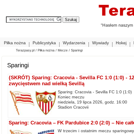
Piłka nożna
Publicystyka
Wydarzenia
Wywiady
Hokej
Terazpasy.pl
/
Piłka nożna
/
Mecze
/
Sparingi
Sparingi
{SKRÓT} Sparing: Cracovia - Sevilla FC 1:0 (1:0) - 1
zwycięstwem nad wielką Sevillą
Sparing: Cracovia - Sevilla FC 1:0 (1:0
Koniec meczu
niedziela, 19 lipca 2026, godz. 16:00
Stadion Cracovii
Sparing: Cracovia – FK Pardubice 2:0 (2:0) – Nie całk
W trzecim i ostatnim meczu sparingowy