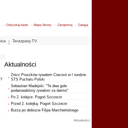
Odzyskaj hasło
Mapa Strony
Zarejestruj
Zaloguj
bica
Terazpasy.TV
Aktualności
Znicz Pruszków rywalem Cracovii w I rundzie
ży
STS Pucharu Polski
Sebastian Madejski: "Te dwa gole
podarowaliśmy rywalom za darmo"
Po 2. kolejce: Pogoń Szczecin
Przed 2. kolejką: Pogoń Szczecin
Burza po debiucie Filipa Marchwińskiego
Aktualności