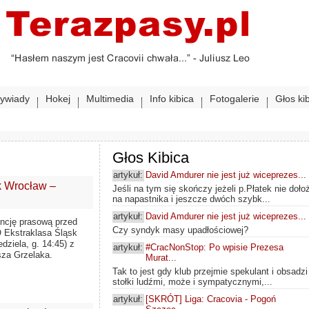
ywiady
Hokej
Multimedia
Info kibica
Fotogalerie
Głos ki
Głos Kibica
artykuł:
David Amdurer nie jest już wiceprezes...
k Wrocław –
Jeśli na tym się skończy jeżeli p.Płatek nie doło
na napastnika i jeszcze dwóch szybk...
artykuł:
David Amdurer nie jest już wiceprezes...
ncję prasową przed
Czy syndyk masy upadłościowej?
 Ekstraklasa Śląsk
dziela, g. 14:45) z
artykuł:
#CracNonStop: Po wpisie Prezesa
sza Grzelaka.
Murat...
Tak to jest gdy klub przejmie spekulant i obsadzi
stołki ludźmi, może i sympatycznymi,...
artykuł:
[SKRÓT] Liga: Cracovia - Pogoń