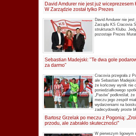
David Amdurer nie jest już wiceprezesem
W Zarządzie został tylko Prezes
David Amdurer nie jest
Zarządu KS Cracovia S
strukturach Klubu. Jed
pozostaje Prezes Murat
Sebastian Madejski: "Te dwa gole podaro
za darmo"
Cracovia przegrała z P
ale Sebastian Madejski 
że końcowy wynik nie o
poniedziałkowego spot
„Pasów” podkreślał, że
meczu jego zespół miał
wydarzeniami na boisku
zadecydowały proste bł
Bartosz Grzelak po meczu z Pogonią: „Zro
przodu, ale zabrakło skuteczności”
W pierwszym ligowym 