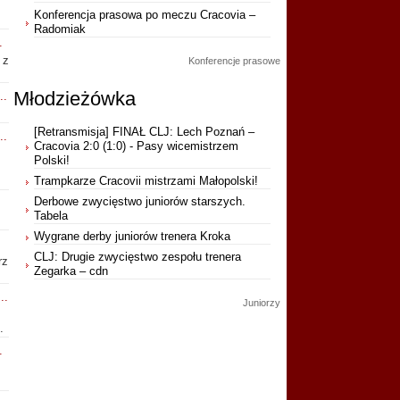
Konferencja prasowa po meczu Cracovia –
Radomiak
.
 z
Konferencje prasowe
Młodzieżówka
..
[Retransmisja] FINAŁ CLJ: Lech Poznań –
..
Cracovia 2:0 (1:0) - Pasy wicemistrzem
Polski!
Trampkarze Cracovii mistrzami Małopolski!
Derbowe zwycięstwo juniorów starszych.
Tabela
Wygrane derby juniorów trenera Kroka
CLJ: Drugie zwycięstwo zespołu trenera
rz
Zegarka – cdn
..
Juniorzy
.
.