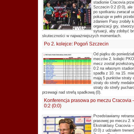
stadionie Cracovia prz
Szczecin 0:2 (0:0), ale
po spotkaniu zwracał u
pokazuje w pełni przeb
zdaniem Pasy zrobiły k
organizacji gry, stworz
sytuacji, aby zdobyć b
skuteczności w najważniejszych momentach.
Po 2. kolejce: Pogoń Szczecin
Od piątku do poniedzia
meczów 2. kolejki PKO
mecz został przełożony
0:2 na własnym stadio
spadła z 10. na 15. mie
mają 5 punktów straty d
straty do strefy medalo
straty do strefy puchar
przewagi nad strefą spadkową (0).
Konferencja prasowa po meczu Cracovia 
0:2 (0:0)
Przedstawiamy retransm
prasowej po meczu 2. 
Ekstraklasy Cracovia 
(0:0) z udziałem trener