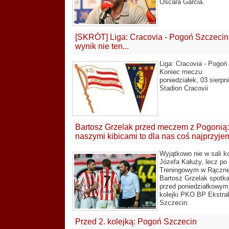
Oscara Garcia.
[SKRÓT] Liga: Cracovia - Pogoń Szczecin 0
wynik nie ten...
Liga: Cracovia - Pogo
Koniec meczu:
poniedziałek, 03 sierpn
Stadion Cracovii
Bartosz Grzelak przed meczem z Pogonią:
naszymi kibicami to dla nas coś najprzyje
Wyjątkowo nie w sali ko
Józefa Kałuży, lecz po
Treningowym w Rącznej 
Bartosz Grzelak spotka
przed poniedziałkowym
kolejki PKO BP Ekstra
Szczecin.
Przed 2. kolejką: Pogoń Szczecin