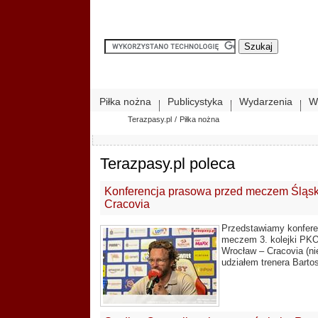
Piłka nożna
Publicystyka
Wydarzenia
W
Terazpasy.pl
/
Piłka nożna
Terazpasy.pl poleca
Konferencja prasowa przed meczem Śląs
Cracovia
Przedstawiamy konfere
meczem 3. kolejki PKO
Wrocław – Cracovia (nie
udziałem trenera Barto