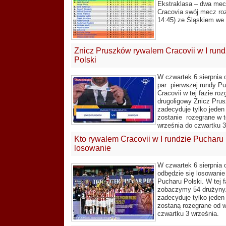
Ekstraklasa – dwa mec
Cracovia swój mecz roz
14:45) ze Śląskiem we
Znicz Pruszków rywalem Cracovii w I run
Polski
W czwartek 6 sierpnia 
par pierwszej rundy P
Cracovii w tej fazie ro
drugoligowy Znicz Pru
zadecyduje tylko jeden
zostanie rozegrane w t
września do czwartku 3
Kto rywalem Cracovii w I rundzie Pucharu
losowanie
W czwartek 6 sierpnia 
odbędzie się losowanie
Pucharu Polski. W tej 
zobaczymy 54 drużyny
zadecyduje tylko jeden
zostaną rozegrane od w
czwartku 3 września.