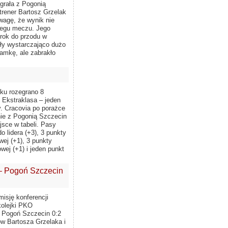
egrała z Pogonią
 trener Bartosz Grzelak
wagę, że wynik nie
iegu meczu. Jego
rok do przodu w
yły wystarczająco dużo
ramkę, ale zabrakło
łku rozegrano 8
 Ekstraklasa – jeden
. Cracovia po porażce
nie z Pogonią Szczecin
jsce w tabeli. Pasy
o lidera (+3), 3 punkty
wej (+1), 3 punkty
owej (+1) i jeden punkt
– Pogoń Szczecin
isję konferencji
kolejki PKO
– Pogoń Szczecin 0:2
ów Bartosza Grzelaka i