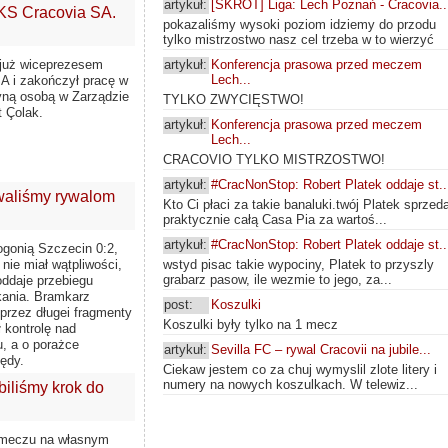
artykuł:
[SKRÓT] Liga: Lech Poznań - Cracovia..
 KS Cracovia SA.
pokazaliśmy wysoki poziom idziemy do przodu
tylko mistrzostwo nasz cel trzeba w to wierzyć
 już wiceprezesem
artykuł:
Konferencja prasowa przed meczem
Lech...
A i zakończył pracę w
yną osobą w Zarządzie
TYLKO ZWYCIĘSTWO!
 Çolak.
artykuł:
Konferencja prasowa przed meczem
Lech...
CRACOVIO TYLKO MISTRZOSTWO!
artykuł:
#CracNonStop: Robert Platek oddaje st..
waliśmy rywalom
Kto Ci płaci za takie banaluki.twój Platek sprzeda
praktycznie całą Casa Pia za wartoś...
artykuł:
#CracNonStop: Robert Platek oddaje st..
ogonią Szczecin 0:2,
wstyd pisac takie wypociny, Platek to przyszly
nie miał wątpliwości,
grabarz pasow, ile wezmie to jego, za...
ddaje przebiegu
kania. Bramkarz
post:
Koszulki
 przez długei fragmenty
Koszulki były tylko na 1 mecz
 kontrolę nad
, a o porażce
artykuł:
Sevilla FC – rywal Cracovii na jubile...
ędy.
Ciekaw jestem co za chuj wymyslil zlote litery i
numery na nowych koszulkach. W telewiz...
biliśmy krok do
meczu na własnym