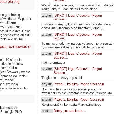
Szczec...
poczęła się
Współczuję trenerowi, co ma powiedzieć. Ma tak
kadrę jaką mu dał Płatek i to do niego...
dzie gruntowną
artykuł:
[SKRÓT] Liga: Cracovia - Pogoń
świetlenia. W piątek,
Szczec...
symboliczne
Chociaż mamy tylko 5 punktów straty do lidera t
owy rozpoczęło
chyba już wiadomo o co będziemy grać w...
órą klub określił jako
artykuł:
[SKRÓT] Liga: Cracovia - Pogoń
ę techniczną obiektu
Szczec...
ania w 2010 roku.
To my wychodzimy na boisko żeby nie przegrać
 Będą rozmawiać o
tym sezonie ??Faktycznie tak to wyglądał...
artykuł:
[SKRÓT] Liga: Cracovia - Pogoń
Szczec...
ek, 10 sierpnia,
i kompromitacja
potkanie kibiców
elami Klubu.
artykuł:
[SKRÓT] Liga: Cracovia - Pogoń
 jest Stowarzyszenie
Szczec...
zaprasza do udziału
Tragiczne.....wszyscy slabi
w „Pasów”
cą sytuacją i
artykuł:
Przed 2. kolejką: Pogoń Szczecin
ego polskiego klubu
Dlaczego lubi pan zawodnikom płacić na
zwolnieniu to nie korporacja znaleść takiego któ..
artykuł:
Przed 2. kolejką: Pogoń Szczecin
Kolejna ciężka kontuzja Marchwińskiego
łku zostanie
post:
Dobry poczatek ale ...
3. kolejki PKO