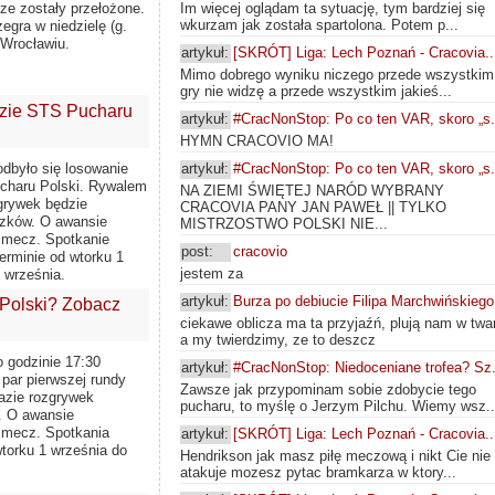
ze zostały przełożone.
Im więcej oglądam ta sytuację, tym bardziej się
wkurzam jak została spartolona. Potem p...
egra w niedzielę (g.
 Wrocławiu.
artykuł:
[SKRÓT] Liga: Lech Poznań - Cracovia..
Mimo dobrego wyniku niczego przede wszystkim
gry nie widzę a przede wszystkim jakieś...
dzie STS Pucharu
artykuł:
#CracNonStop: Po co ten VAR, skoro „s.
HYMN CRACOVIO MA!
artykuł:
#CracNonStop: Po co ten VAR, skoro „s.
odbyło się losowanie
ucharu Polski. Rywalem
NA ZIEMI ŚWIĘTEJ NARÓD WYBRANY
zgrywek będzie
CRACOVIA PANY JAN PAWEŁ || TYLKO
szków. O awansie
MISTRZOSTWO POLSKI NIE...
 mecz. Spotkanie
post:
cracovio
erminie od wtorku 1
jestem za
 września.
artykuł:
Burza po debiucie Filipa Marchwińskiego
 Polski? Zobacz
ciekawe oblicza ma ta przyjaźń, plują nam w twa
a my twierdzimy, ze to deszcz
o godzinie 17:30
artykuł:
#CracNonStop: Niedoceniane trofea? Sz.
 par pierwszej rundy
Zawsze jak przypominam sobie zdobycie tego
fazie rozgrywek
pucharu, to myślę o Jerzym Pilchu. Wiemy wsz..
. O awansie
 mecz. Spotkania
artykuł:
[SKRÓT] Liga: Lech Poznań - Cracovia..
torku 1 września do
Hendrikson jak masz piłę meczową i nikt Cie nie
atakuje mozesz pytac bramkarza w ktory...