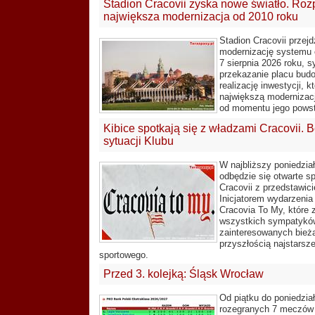
Stadion Cracovii zyska nowe światło. Roz
największa modernizacja od 2010 roku
Stadion Cracovii przej
modernizację systemu o
7 sierpnia 2026 roku, 
przekazanie placu bud
realizację inwestycji, kt
największą modernizacj
od momentu jego powst
Kibice spotkają się z władzami Cracovii.
sytuacji Klubu
W najbliższy poniedział
odbędzie się otwarte s
Cracovii z przedstawici
Inicjatorem wydarzenia
Cracovia To My, które 
wszystkich sympatykó
zainteresowanych bieżą
przyszłością najstarsz
sportowego.
Przed 3. kolejką: Śląsk Wrocław
Od piątku do poniedzia
rozegranych 7 meczów 