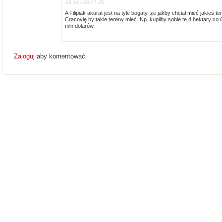
16:14 / 03.07.25
A Filipiak akurat jest na tyle bogaty, że jakby chciał mieć jakieś t
Cracovię by takie tereny mieć. Np. kupiłby sobie te 4 hektary c
mln dolarów.
Zaloguj
aby komentować