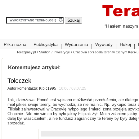
Piłka nożna
Publicystyka
Wydarzenia
Wywiady
Hokej
Terazpasy.pl
/
Stadion
/
Inwestycje
/
Cracovia sprzedała teren w Cichym Kąciku
Komentujesz artykuł:
Toleczek
Autor komentarza: Kibic1995
16:06 / 03.07.25
Tak, dzierżawa. Ponoć jest wpisana możliwość przedłużenia, ale dlatego 
miał jakieś swoje tereny, bo wychodzi, że nie ma nic. Np. wykupić teraz 
Filipiak zainwestował w Cracovię hybpo jego śmierci żona przejęła użytko
Chopinie. Nikt nie wie co by było jakby Filipiak żył. Moim zdaniem jakby
dalej był właścicielem, a nie fundusz zagraniczny te tereny by były dale
sprzedaż.
...