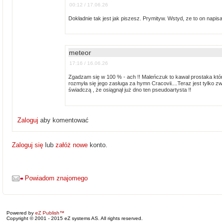
00:12 / 17.06.26
Dokładnie tak jest jak piszesz. Prymityw. Wstyd, ze to on napis
meteor
17:16 / 16.06.26
Zgadzam się w 100 % - ach !! Maleńczuk to kawał prostaka któ
rozmyła się jego zasługa za hymn Cracovii....Teraz jest tylko
świadczą , że osiągnął już dno ten pseudoartysta !!
Zaloguj
aby komentować
Zaloguj się
lub
załóż nowe
konto.
Powiadom znajomego
Powered by
eZ Publish™
Copyright © 2001 - 2015 eZ systems AS. All rights reserved.