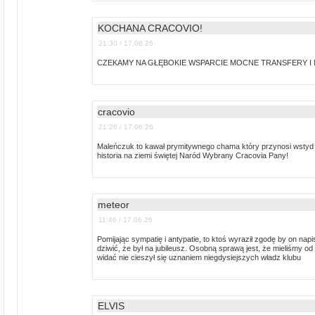
KOCHANA CRACOVIO!
21:30 / 17.06.26
CZEKAMY NA GŁĘBOKIE WSPARCIE MOCNE TRANSFERY I 
cracovio
21:26 / 17.06.26
Maleńczuk to kawał prymitywnego chama który przynosi wstyd C
historia na ziemi świętej Naród Wybrany Cracovia Pany!
meteor
11:46 / 17.06.26
Pomijając sympatię i antypatie, to ktoś wyraził zgodę by on napi
dziwić, że był na jubileusz. Osobną sprawą jest, że mieliśmy od
widać nie cieszył się uznaniem niegdysiejszych władz klubu
ELVIS