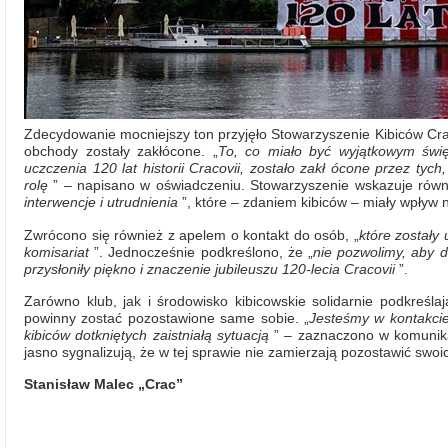
Zdecydowanie mocniejszy ton przyjęło Stowarzyszenie Kibiców Crac
obchody zostały zakłócone. „
To, co miało być wyjątkowym świ
uczczenia 120 lat historii Cracovii, zostało zakł
ócone przez tych,
rolę
” – napisano w oświadczeniu. Stowarzyszenie wskazuje równ
interwencje i utrudnienia
”, które – zdaniem kibiców – miały wpływ 
Zwrócono się również z apelem o kontakt do osób, „
które został
komisariat
”. Jednocześnie podkreślono, że „
nie pozwolimy, aby 
przysłoniły piękno i znaczenie jubileuszu 120-lecia Cracovii
”.
Zarówno klub, jak i środowisko kibicowskie solidarnie podkreśl
powinny zostać pozostawione same sobie. „
Jesteśmy w kontakcie
kibiców dotkniętych zaistniałą sytuacją
” – zaznaczono w komunika
jasno sygnalizują, że w tej sprawie nie zamierzają pozostawić swo
Stanisław Malec „Crac”