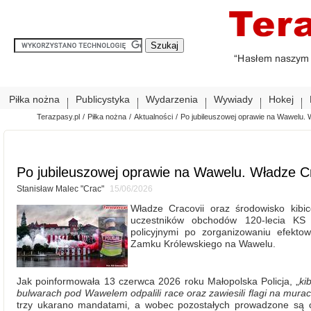
Piłka nożna
Publicystyka
Wydarzenia
Wywiady
Hokej
Terazpasy.pl
/
Piłka nożna
/
Aktualności
/
Po jubileuszowej oprawie na Wawelu. 
Po jubileuszowej oprawie na Wawelu. Władze C
Stanisław Malec "Crac"
15/06/2026
Władze Cracovii oraz środowisko kibi
uczestników obchodów 120-lecia KS Cr
policyjnymi po zorganizowaniu efekto
Zamku Królewskiego na Wawelu.
Jak poinformowała 13 czerwca 2026 roku Małopolska Policja, „
ki
bulwarach pod Wawelem odpalili race oraz zawiesili flagi na mura
trzy ukarano mandatami, a wobec pozostałych prowadzone są c