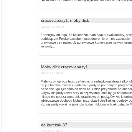
cracoviapasy1, moby dick
15:15 / 28.06.26
Zacznijmy od tego, że Maleńczuk sam zaczął swój debilny, poli
poddającym Polskę szwabom pseudopremierem nie zasługuje na
prawicowe czy nawet ultraprawicowe komentarze na tym forum p
wywody....
Moby dick cracoviapasy1
00:18 / 28.06.26
Maleńczuk oprócz tego, że kiedyś przedawkował dragi i alkohol 
on już bardziej znany z gadania o polityce po różnych programa
na scenę i go zjechano od debili itd. Chłop przychodzi na obch
Gdyby nie politykował przy okazji występu nikt by go od debili it
nikogo nie oburza głoszenie prawicowych poglądów. Ale ja sobi
jubileuszowe obchody klubu i przy okazji głosił jakieś poglądy po
Kto się politykował na jakiś obchodach klubowych jak ostatnio
do kurczak 37
23:29 / 25.06.26