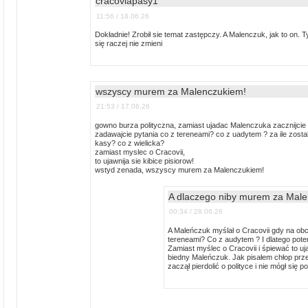
cracoviapasy1
11:56 / 18.06.26
Dokładnie! Zrobił sie temat zastępczy. A Malenczuk, jak to on. T
się raczej nie zmieni
wszyscy murem za Malenczukiem!
21:53 / 17.06.26
gowno burza polityczna, zamiast ujadac Malenczuka zacznijcie 
zadawajcie pytania co z tereneami? co z uadytem ? za ile zostal
kasy? co z wielicka?
zamiast myslec o Cracovii,
to ujawnija sie kibice pisiorow!
wstyd zenada, wszyscy murem za Malenczukiem!
A dlaczego niby murem za Mal
00:34 / 28.06.26
A Maleńczuk myślał o Cracovii gdy na ob
tereneami? Co z audytem ? I dlatego pot
Zamiast myślec o Cracovii i śpiewać to uja
biedny Maleńczuk. Jak pisałem chłop prz
zaczął pierdolić o polityce i nie mógł się