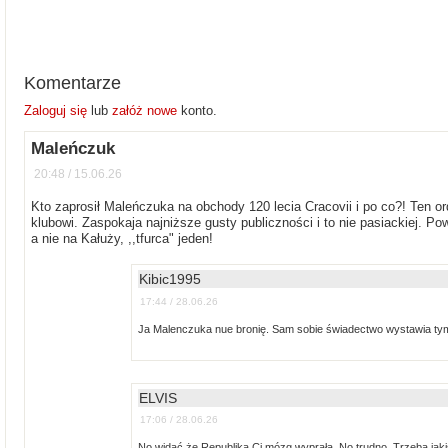
Komentarze
Zaloguj się
lub
załóż nowe
konto.
Maleńczuk
20:48 / 15.06.26
Kto zaprosił Maleńczuka na obchody 120 lecia Cracovii i po co?! Ten or
klubowi. Zaspokaja najniższe gusty publiczności i to nie pasiackiej. 
a nie na Kałuży, ,,tfurca" jeden!
Kibic1995
17:44 / 28.06.26
Ja Malenczuka nue bronię. Sam sobie świadectwo wystawia tym
ELVIS
17:06 / 28.06.26
No widać że Republika Ci mózg wyprała. No trudno. Trzeba jakiś