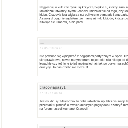
Najgłośniej o kulturze dyskusji krzyczą zwykle ci, którzy sami ni
Maleńczuk stworzył hymn Cracovii i niezależnie od tego, czy kt
klubu. Cracovia jest większa niż polityczne sympatie i antypatie.
A swoją drogą, nie sądziłem, że mamy aż tylu kibiców, którzy
Kibicuje się Cracovii, a nie partii.
....
19:05 / 18.06.26
Nie powinno się wpieprzać z poglądami politycznym w sport. Dz
ultraprawicowe, nawet na tym forum, to jest ok i nikt nikogo od 
lewackie czy też inne to już można jechać jak po burych psach
drużyny i to nas dzielić nie może!!!!
cracoviapasy1
15:11 / 18.06.26
Jesteś idio..ą t Maleńczuk to debil i alkoholik upublicznia swoj
przestań tu pindolić o swoich debilnych poglądach i szerzyć mow
na forum naszej kochanej Cracovii.