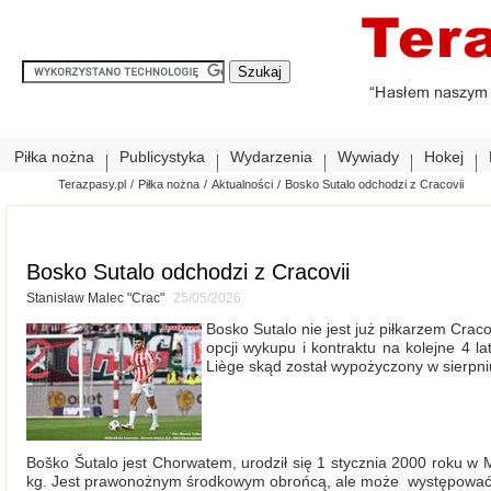
Piłka nożna
Publicystyka
Wydarzenia
Wywiady
Hokej
Terazpasy.pl
/
Piłka nożna
/
Aktualności
/
Bosko Sutalo odchodzi z Cracovii
Bosko Sutalo odchodzi z Cracovii
Stanisław Malec "Crac"
25/05/2026
Bosko Sutalo nie jest już piłkarzem Craco
opcji wykupu i kontraktu na kolejne 4 l
Liège skąd został wypożyczony w sierpni
Boško Šutalo jest Chorwatem, urodził się 1 stycznia 2000 roku w 
kg. Jest prawonożnym środkowym obrońcą, ale może występować t