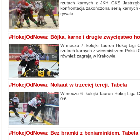
rzutach karnych z JKH GKS Jastrzębi
konfrontacja zakończona serią karnych –
rywale.
#HokejOdNowa: Bójka, karne i drugie zwycięstwo ho
W meczu 7. kolejki Tauron Hokej Ligi 
rzutach karnych z wicemistrzem Polski
również zagrają w Krakowie.
#HokejOdNowa: Nokaut w trzeciej tercji. Tabela
W meczu 6. kolejki Tauron Hokej Liga
0:6.
#HokejOdNowa: Bez bramki z beniaminkiem. Tabela