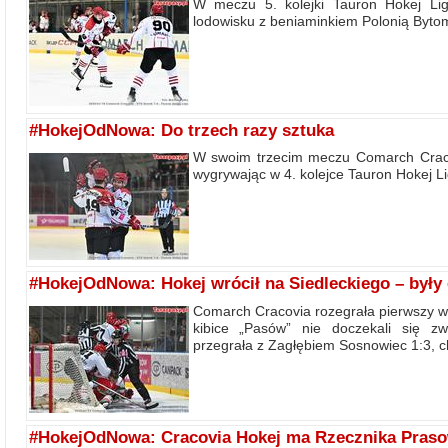
W meczu 5. kolejki Tauron Hokej Li
lodowisku z beniaminkiem Polonią Bytom
#HokejOdNowa: Do trzech razy sztuka
W swoim trzecim meczu Comarch Craco
wygrywając w 4. kolejce Tauron Hokej L
#HokejOdNowa: Hokej wrócił na Siedleckiego – były 
Comarch Cracovia rozegrała pierwszy w
kibice „Pasów” nie doczekali się zw
przegrała z Zagłębiem Sosnowiec 1:3, cho
#HokejOdNowa: Cracovia Hokej ma Rzecznika Praso