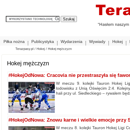
Piłka nożna
Publicystyka
Wydarzenia
Wywiady
Hokej
Terazpasy.pl
/
Hokej
/
Hokej mężczyzn
Hokej mężczyzn
#HokejOdNowa: Cracovia nie przestraszyła się fawor
W meczu 9. kolejki Tauron Hokej Li
lodowisku z Unią Oświęcim 2:4. Kolej
hali przy ul. Siedleckiego – rywalem bę
#HokejOdNowa: Znowu karne i wielkie emocje przy S
W meczu 8. kolejki Tauron Hokej Ligi C