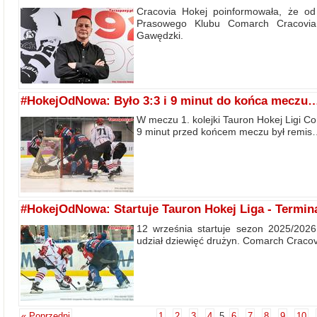
Cracovia Hokej poinformowała, że od
Prasowego Klubu Comarch Cracovia
Gawędzki.
#HokejOdNowa: Było 3:3 i 9 minut do końca meczu
W meczu 1. kolejki Tauron Hokej Ligi C
9 minut przed końcem meczu był remis
#HokejOdNowa: Startuje Tauron Hokej Liga - Termin
12 września startuje sezon 2025/202
udział dziewięć drużyn. Comarch Cracov
« Poprzedni
1
2
3
4
5
6
7
8
9
10