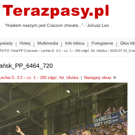
ywiady
Hokej
Multimedia
Info kibica
Fotogalerie
Głos ki
FOTO: Finał PP Cracovia – Lechia G. 3:2 – cz. 1 – 200 zdjęć, fot. Uluśka
/
2020-07-24_Cra
dańsk_PP_6464_720
»
chia G. 3:2 – cz. 1 – 200 zdjęć, fot. Uluśka
|
Następny obraz