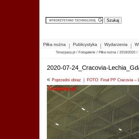
Piłka nożna
Publicystyka
Wydarzenia
W
Terazpasy.pl
/
Fotogalerie
/
Piłka nożna
/
2019/2020
/
2020-07-24_Cracovia-Lechia_G
«
Poprzedni obraz
|
FOTO: Finał PP Cracovia – Le