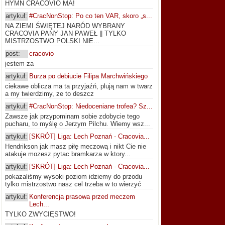
HYMN CRACOVIO MA!
artykuł:
#CracNonStop: Po co ten VAR, skoro „s...
NA ZIEMI ŚWIĘTEJ NARÓD WYBRANY
CRACOVIA PANY JAN PAWEŁ || TYLKO
MISTRZOSTWO POLSKI NIE...
post:
cracovio
jestem za
artykuł:
Burza po debiucie Filipa Marchwińskiego
ciekawe oblicza ma ta przyjaźń, plują nam w twarz
a my twierdzimy, ze to deszcz
artykuł:
#CracNonStop: Niedoceniane trofea? Sz...
Zawsze jak przypominam sobie zdobycie tego
pucharu, to myślę o Jerzym Pilchu. Wiemy wsz...
artykuł:
[SKRÓT] Liga: Lech Poznań - Cracovia...
Hendrikson jak masz piłę meczową i nikt Cie nie
atakuje mozesz pytac bramkarza w ktory...
artykuł:
[SKRÓT] Liga: Lech Poznań - Cracovia...
pokazaliśmy wysoki poziom idziemy do przodu
tylko mistrzostwo nasz cel trzeba w to wierzyć
artykuł:
Konferencja prasowa przed meczem
Lech...
TYLKO ZWYCIĘSTWO!