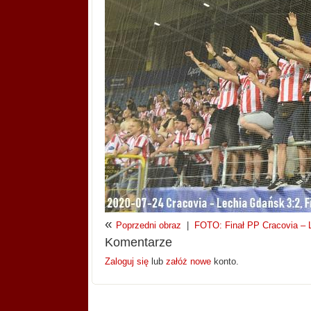
«
Poprzedni obraz
|
FOTO: Finał PP Cracovia – Le
Komentarze
Zaloguj się
lub
załóż nowe
konto.