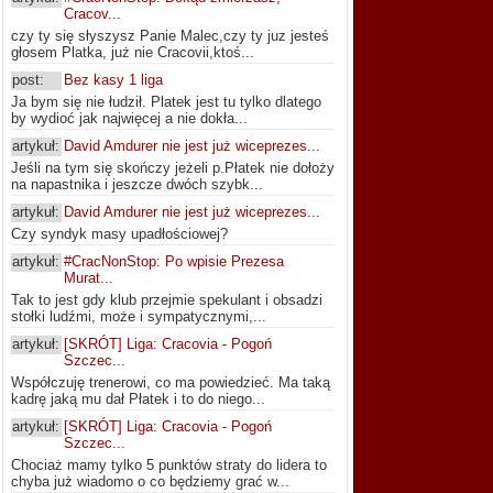
Cracov...
czy ty się słyszysz Panie Malec,czy ty juz jesteś
głosem Platka, już nie Cracovii,ktoś...
post:
Bez kasy 1 liga
Ja bym się nie łudził. Platek jest tu tylko dlatego
by wydioć jak najwięcej a nie dokła...
artykuł:
David Amdurer nie jest już wiceprezes...
Jeśli na tym się skończy jeżeli p.Płatek nie dołoży
na napastnika i jeszcze dwóch szybk...
artykuł:
David Amdurer nie jest już wiceprezes...
Czy syndyk masy upadłościowej?
artykuł:
#CracNonStop: Po wpisie Prezesa
Murat...
Tak to jest gdy klub przejmie spekulant i obsadzi
stołki ludźmi, może i sympatycznymi,...
artykuł:
[SKRÓT] Liga: Cracovia - Pogoń
Szczec...
Współczuję trenerowi, co ma powiedzieć. Ma taką
kadrę jaką mu dał Płatek i to do niego...
artykuł:
[SKRÓT] Liga: Cracovia - Pogoń
Szczec...
Chociaż mamy tylko 5 punktów straty do lidera to
chyba już wiadomo o co będziemy grać w...