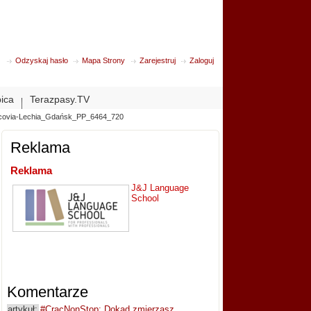
Odzyskaj hasło
Mapa Strony
Zarejestruj
Zaloguj
bica
Terazpasy.TV
covia-Lechia_Gdańsk_PP_6464_720
Reklama
Reklama
J&J Language
School
Komentarze
artykuł:
#CracNonStop: Dokąd zmierzasz,