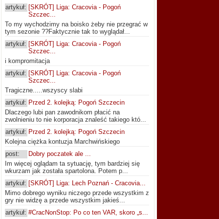
artykuł:
[SKRÓT] Liga: Cracovia - Pogoń
Szczec...
To my wychodzimy na boisko żeby nie przegrać w
tym sezonie ??Faktycznie tak to wyglądał...
artykuł:
[SKRÓT] Liga: Cracovia - Pogoń
Szczec...
i kompromitacja
artykuł:
[SKRÓT] Liga: Cracovia - Pogoń
Szczec...
Tragiczne.....wszyscy slabi
artykuł:
Przed 2. kolejką: Pogoń Szczecin
Dlaczego lubi pan zawodnikom płacić na
zwolnieniu to nie korporacja znaleść takiego któ...
artykuł:
Przed 2. kolejką: Pogoń Szczecin
Kolejna ciężka kontuzja Marchwińskiego
post:
Dobry poczatek ale ...
Im więcej oglądam ta sytuację, tym bardziej się
wkurzam jak została spartolona. Potem p...
artykuł:
[SKRÓT] Liga: Lech Poznań - Cracovia...
Mimo dobrego wyniku niczego przede wszystkim z
gry nie widzę a przede wszystkim jakieś...
artykuł:
#CracNonStop: Po co ten VAR, skoro „s...