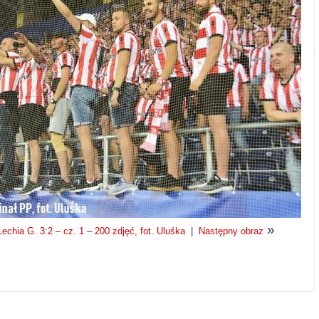
»
chia G. 3:2 – cz. 1 – 200 zdjęć, fot. Uluśka
|
Następny obraz