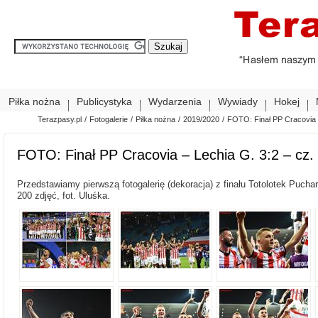
Piłka nożna
Publicystyka
Wydarzenia
Wywiady
Hokej
Terazpasy.pl
/
Fotogalerie
/
Piłka nożna
/
2019/2020
/
FOTO: Finał PP Cracovia –
FOTO: Finał PP Cracovia – Lechia G. 3:2 – cz. 
Przedstawiamy pierwszą fotogalerię (dekoracja) z finału Totolotek Puchar
200 zdjęć, fot. Uluśka.