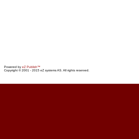
Powered by
eZ Publish™
Copyright © 2001 - 2015 eZ systems AS. All rights reserved.