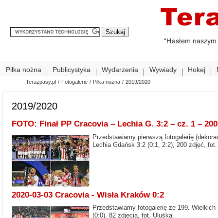
Piłka nożna
Publicystyka
Wydarzenia
Wywiady
Hokej
Terazpasy.pl
/
Fotogalerie
/
Piłka nożna
/
2019/2020
2019/2020
FOTO: Finał PP Cracovia – Lechia G. 3:2 – cz. 1 – 200
Przedstawiamy pierwszą fotogalerię (dekorac
Lechia Gdańsk 3:2 (0:1, 2:2), 200 zdjęć, fot
2020-03-03 Cracovia - Wisła Kraków 0:2
Przedstawiamy fotogalerię ze 199. Wielkich
(0:0). 82 zdjęcia, fot. Uluśka.