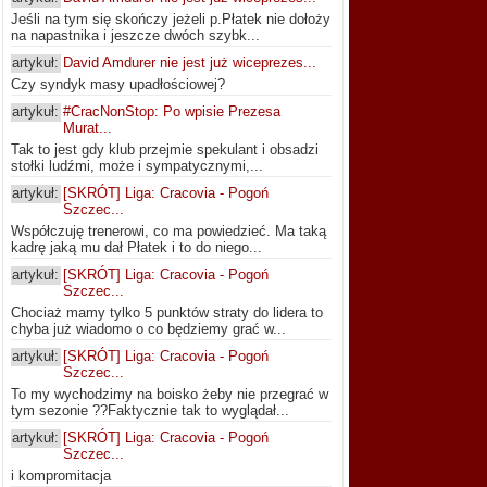
Jeśli na tym się skończy jeżeli p.Płatek nie dołoży
na napastnika i jeszcze dwóch szybk...
artykuł:
David Amdurer nie jest już wiceprezes...
Czy syndyk masy upadłościowej?
artykuł:
#CracNonStop: Po wpisie Prezesa
Murat...
Tak to jest gdy klub przejmie spekulant i obsadzi
stołki ludźmi, może i sympatycznymi,...
artykuł:
[SKRÓT] Liga: Cracovia - Pogoń
Szczec...
Współczuję trenerowi, co ma powiedzieć. Ma taką
kadrę jaką mu dał Płatek i to do niego...
artykuł:
[SKRÓT] Liga: Cracovia - Pogoń
Szczec...
Chociaż mamy tylko 5 punktów straty do lidera to
chyba już wiadomo o co będziemy grać w...
artykuł:
[SKRÓT] Liga: Cracovia - Pogoń
Szczec...
To my wychodzimy na boisko żeby nie przegrać w
tym sezonie ??Faktycznie tak to wyglądał...
artykuł:
[SKRÓT] Liga: Cracovia - Pogoń
Szczec...
i kompromitacja