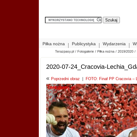
Piłka nożna
Publicystyka
Wydarzenia
W
Terazpasy.pl
/
Fotogalerie
/
Piłka nożna
/
2019/2020
/
2020-07-24_Cracovia-Lechia_G
«
Poprzedni obraz
|
FOTO: Finał PP Cracovia – Le