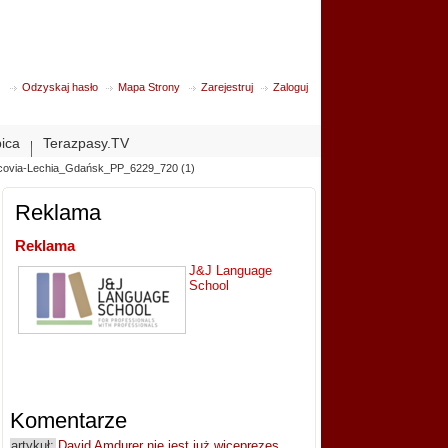
Odzyskaj hasło
Mapa Strony
Zarejestruj
Zaloguj
bica
Terazpasy.TV
covia-Lechia_Gdańsk_PP_6229_720 (1)
Reklama
Reklama
J&J Language
School
Komentarze
artykuł:
David Amdurer nie jest już wiceprezes...