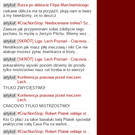
artykuł:
Burza po debiucie Filipa Marchwińskiego
ciekawe oblicza ma ta przyjaźń, plują nam w twarz
a my twierdzimy, ze to deszcz
artykuł:
#CracNonStop: Niedoceniane trofea? Sz...
Zawsze jak przypominam sobie zdobycie tego
pucharu, to myślę o Jerzym Pilchu. Wiemy wsz...
artykuł:
[SKRÓT] Liga: Lech Poznań - Cracovia...
Hendrikson jak masz piłę meczową i nikt Cie nie
atakuje mozesz pytac bramkarza w ktory...
artykuł:
[SKRÓT] Liga: Lech Poznań - Cracovia...
pokazaliśmy wysoki poziom idziemy do przodu
tylko mistrzostwo nasz cel trzeba w to wierzyć
artykuł:
Konferencja prasowa przed meczem
Lech...
TYLKO ZWYCIĘSTWO!
artykuł:
Konferencja prasowa przed meczem
Lech...
CRACOVIO TYLKO MISTRZOSTWO!
artykuł:
#CracNonStop: Robert Platek oddaje st...
Kto Ci płaci za takie banaluki.twój Platek sprzedał
praktycznie całą Casa Pia za wartoś...
artykuł:
#CracNonStop: Robert Platek oddaje st...