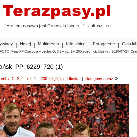
ywiady
Hokej
Multimedia
Info kibica
Fotogalerie
Głos ki
FOTO: Finał PP Cracovia – Lechia G. 3:2 – cz. 1 – 200 zdjęć, fot. Uluśka
/
2020-07-24_Cra
dańsk_PP_6229_720 (1)
»
chia G. 3:2 – cz. 1 – 200 zdjęć, fot. Uluśka
|
Następny obraz