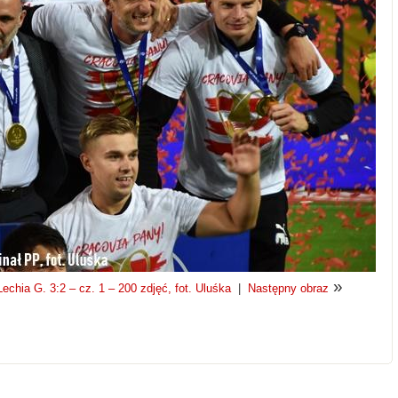
»
chia G. 3:2 – cz. 1 – 200 zdjęć, fot. Uluśka
|
Następny obraz