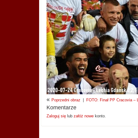
«
Poprzedni obraz
|
FOTO: Finał PP Cracovia – Le
Komentarze
Zaloguj się
lub
załóż nowe
konto.