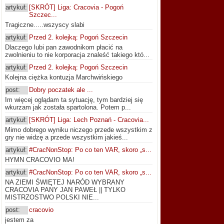
artykuł:
[SKRÓT] Liga: Cracovia - Pogoń
Szczec...
Tragiczne.....wszyscy slabi
artykuł:
Przed 2. kolejką: Pogoń Szczecin
Dlaczego lubi pan zawodnikom płacić na
zwolnieniu to nie korporacja znaleść takiego któ...
artykuł:
Przed 2. kolejką: Pogoń Szczecin
Kolejna ciężka kontuzja Marchwińskiego
post:
Dobry poczatek ale ...
Im więcej oglądam ta sytuację, tym bardziej się
wkurzam jak została spartolona. Potem p...
artykuł:
[SKRÓT] Liga: Lech Poznań - Cracovia...
Mimo dobrego wyniku niczego przede wszystkim z
gry nie widzę a przede wszystkim jakieś...
artykuł:
#CracNonStop: Po co ten VAR, skoro „s...
HYMN CRACOVIO MA!
artykuł:
#CracNonStop: Po co ten VAR, skoro „s...
NA ZIEMI ŚWIĘTEJ NARÓD WYBRANY
CRACOVIA PANY JAN PAWEŁ || TYLKO
MISTRZOSTWO POLSKI NIE...
post:
cracovio
jestem za