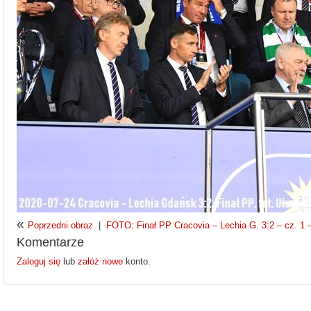
«
Poprzedni obraz
|
FOTO: Finał PP Cracovia – Lechia G. 3:2 – cz. 1 –
Komentarze
Zaloguj się
lub
załóż nowe
konto.