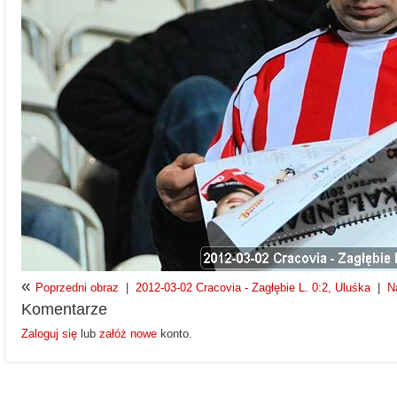
«
Poprzedni obraz
|
2012-03-02 Cracovia - Zagłębie L. 0:2, Uluśka
|
N
Komentarze
Zaloguj się
lub
załóż nowe
konto.