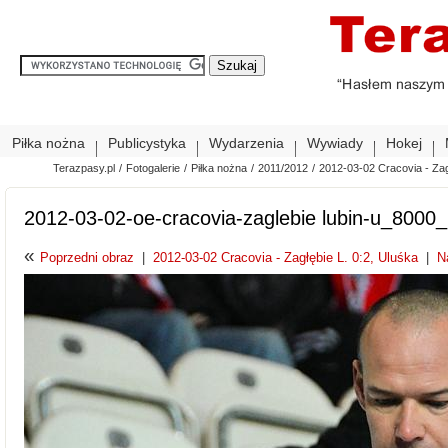
Piłka nożna
Publicystyka
Wydarzenia
Wywiady
Hokej
Terazpasy.pl
/
Fotogalerie
/
Piłka nożna
/
2011/2012
/
2012-03-02 Cracovia - Zag
2012-03-02-oe-cracovia-zaglebie lubin-u_8000
«
Poprzedni obraz
|
2012-03-02 Cracovia - Zagłębie L. 0:2, Uluśka
|
N