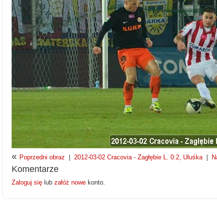
«
Poprzedni obraz
|
2012-03-02 Cracovia - Zagłębie L. 0:2, Uluśka
|
N
Komentarze
Zaloguj się
lub
załóż nowe
konto.