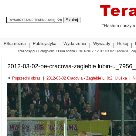
Piłka nożna
Publicystyka
Wydarzenia
Wywiady
Hokej
Terazpasy.pl
/
Fotogalerie
/
Piłka nożna
/
2011/2012
/
2012-03-02 Cracovia - Zag
2012-03-02-oe-cracovia-zaglebie lubin-u_7956
«
Poprzedni obraz
|
2012-03-02 Cracovia - Zagłębie L. 0:2, Uluśka
|
N