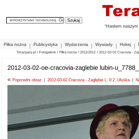
Piłka nożna
Publicystyka
Wydarzenia
Wywiady
Hokej
Terazpasy.pl
/
Fotogalerie
/
Piłka nożna
/
2011/2012
/
2012-03-02 Cracovia - Zag
2012-03-02-oe-cracovia-zaglebie lubin-u_7788
«
Poprzedni obraz
|
2012-03-02 Cracovia - Zagłębie L. 0:2, Uluśka
|
N