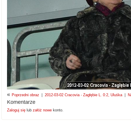
«
Poprzedni obraz
|
2012-03-02 Cracovia - Zagłębie L. 0:2, Uluśka
|
N
Komentarze
Zaloguj się
lub
załóż nowe
konto.