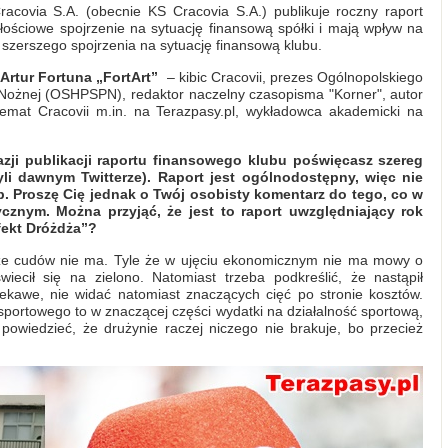
ovia S.A. (obecnie KS Cracovia S.A.) publikuje roczny raport
ałościowe spojrzenie na sytuację finansową spółki i mają wpływ na
 szerszego spojrzenia na sytuację finansową klubu.
e
Artur Fortuna „FortArt”
– kibic Cracovii, prezes Ogólnopolskiego
i Nożnej (OSHPSPN), redaktor naczelny czasopisma "Korner", autor
a temat Cracovii m.in. na Terazpasy.pl, wykładowca akademicki na
kazji publikacji raportu finansowego klubu poświęcasz szereg
yli dawnym Twitterze). Raport jest ogólnodostępny, więc nie
. Proszę Cię jednak o Twój osobisty komentarz do tego, co w
ycznym. Można przyjąć, że jest to raport uwzględniający rok
fekt Dróżdża”?
e cudów nie ma. Tyle że w ujęciu ekonomicznym nie ma mowy o
wiecił się na zielono. Natomiast trzeba podkreślić, że nastąpił
ekawe, nie widać natomiast znaczących cięć po stronie kosztów.
sportowego to w znaczącej części wydatki na działalność sportową,
powiedzieć, że drużynie raczej niczego nie brakuje, bo przecież