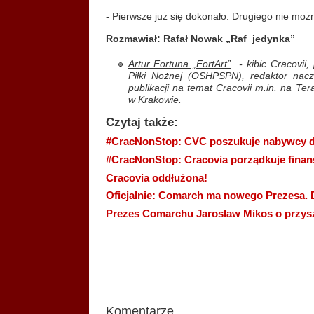
- Pierwsze już się dokonało. Drugiego nie moż
Rozmawiał: Rafał Nowak „Raf_jedynka”
Artur Fortuna „FortArt”
- kibic Cracovii
Piłki Nożnej (OSHPSPN), redaktor nacze
publikacji na temat Cracovii m.in. na Te
w Krakowie.
Czytaj także:
#CracNonStop: CVC poszukuje nabywcy dla
#CracNonStop: Cracovia porządkuje finan
Cracovia oddłużona!
Oficjalnie: Comarch ma nowego Prezesa. D
Prezes Comarchu Jarosław Mikos o przysz
Komentarze