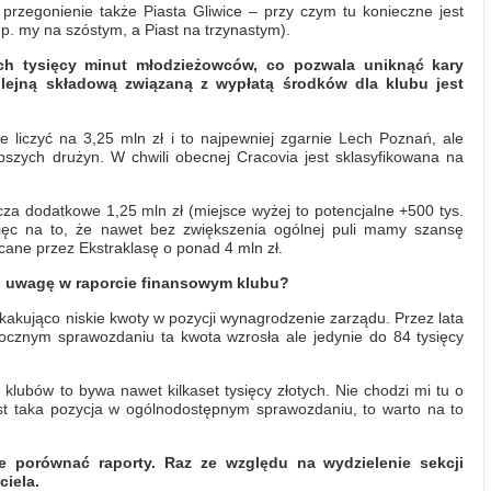
przegonienie także Piasta Gliwice – przy czym tu konieczne jest
np. my na szóstym, a Piast na trzynastym).
ech tysięcy minut młodzieżowców, co pozwala uniknąć kary
olejną składową związaną z wypłatą środków dla klubu jest
e liczyć na 3,25 mln zł i to najpewniej zgarnie Lech Poznań, ale
pszych drużyn. W chwili obecnej Cracovia jest sklasyfikowana na
acza dodatkowe 1,25 mln zł (miejsce wyżej to potencjalne +500 tys.
 więc na to, że nawet bez zwiększenia ogólnej puli mamy szansę
cane przez Ekstraklasę o ponad 4 mln zł.
łeś uwagę w raporcie finansowym klubu?
zaskakująco niskie kwoty w pozycji wynagrodzenie zarządu. Przez lata
orocznym sprawozdaniu ta kwota wzrosła ale jedynie do 84 tysięcy
lubów to bywa nawet kilkaset tysięcy złotych. Nie chodzi mi tu o
 jest taka pozycja w ogólnodostępnym sprawozdaniu, to warto na to
e porównać raporty. Raz ze względu na wydzielenie sekcji
ciela.