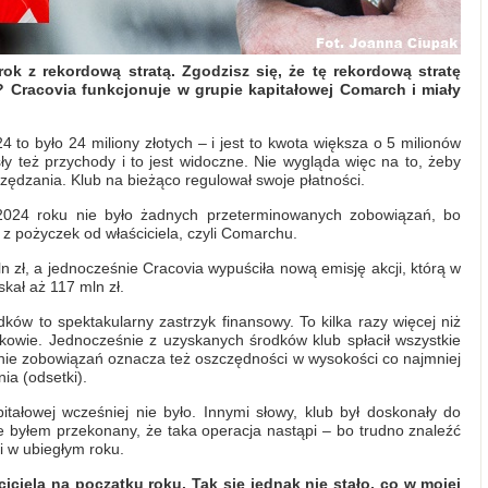
rok z rekordową stratą. Zgodzisz się, że tę rekordową stratę
 Cracovia funkcjonuje w grupie kapitałowej Comarch i miały
 to było 24 miliony złotych – i jest to kwota większa o 5 milionów
ły też przychody i to jest widoczne. Nie wygląda więc na to, żeby
zczędzania. Klub na bieżąco regulował swoje płatności.
 2024 roku nie było żadnych przeterminowanych zobowiązań, bo
z pożyczek od właściciela, czyli Comarchu.
 zł, a jednocześnie Cracovia wypuściła nową emisję akcji, którą w
skał aż 117 mln zł.
dków to spektakularny zastrzyk finansowy. To kilka razy więcej niż
kowie. Jednocześnie z uzyskanych środków klub spłacił wszystkie
nie zobowiązań oznacza też oszczędności w wysokości co najmniej
nia (odsetki).
tałowej wcześniej nie było. Innymi słowy, klub był doskonały do
ie byłem przekonany, że taka operacja nastąpi – bo trudno znaleźć
i w ubiegłym roku.
ciciela na początku roku. Tak się jednak nie stało, co w mojej