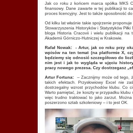
Jak co roku z końcem marca spółka MKS Crac
finansowy. Dane zawarte w tej publikacji to c
proces licencyjny. Jest to także sposobność do
Od kilku lat właśnie takie spojrzenie proponuj
Stowarzyszenia Historyków i Statystyków Piłk
bloga Historia Cracovii i wielu publikacji n
Akademii Górniczo-Hutniczej w Krakowie
.
Rafał Nowak:
- Artur, jak co roku przy o
wpisów na ten temat (na platformie X, cz
będziemy się odnosić szczegółowo do liczb
nim jest i jak to wygląda w ujęciu histor
pracy nowego prezesa. Czy dostrzegasz „e
Artur Fortuna:
– Zacznijmy może od tego, ż
takich efektach. Przysłowiowy Excel nie zaś
dostrzegalny wzrost przychodów klubu. Co ci
Warto pamiętać, że koszty w przypadku klubu 
więc trudno traktować to jako zarzut. Można 
poszerzono sztab szkoleniowy – i to jest OK.