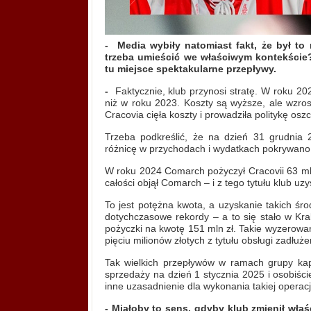
-
Media wybiły natomiast fakt, że był to 
trzeba umieścić we właściwym kontekście?
tu miejsce spektakularne przepływy.
-
Faktycznie, klub przynosi stratę. W roku 2024
niż w roku 2023. Koszty są wyższe, ale wzros
Cracovia cięła koszty i prowadziła politykę os
Trzeba podkreślić, że na dzień 31 grudnia
różnicę w przychodach i wydatkach pokrywano 
W roku 2024 Comarch pożyczył Cracovii 63 mln
całości objął Comarch – i z tego tytułu klub uzy
To jest potężna kwota, a uzyskanie takich śro
dotychczasowe rekordy – a to się stało w Kra
pożyczki na kwotę 151 mln zł. Takie wyzerowa
pięciu milionów złotych z tytułu obsługi zadłuże
Tak wielkich przepływów w ramach grupy kapi
sprzedaży na dzień 1 stycznia 2025 i osobiśc
inne uzasadnienie dla wykonania takiej operacj
- Miałoby to sens, gdyby klub zmienił właś