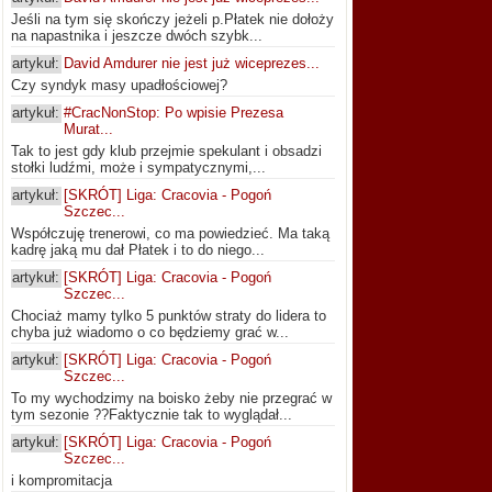
Jeśli na tym się skończy jeżeli p.Płatek nie dołoży
na napastnika i jeszcze dwóch szybk...
artykuł:
David Amdurer nie jest już wiceprezes...
Czy syndyk masy upadłościowej?
artykuł:
#CracNonStop: Po wpisie Prezesa
Murat...
Tak to jest gdy klub przejmie spekulant i obsadzi
stołki ludźmi, może i sympatycznymi,...
artykuł:
[SKRÓT] Liga: Cracovia - Pogoń
Szczec...
Współczuję trenerowi, co ma powiedzieć. Ma taką
kadrę jaką mu dał Płatek i to do niego...
artykuł:
[SKRÓT] Liga: Cracovia - Pogoń
Szczec...
Chociaż mamy tylko 5 punktów straty do lidera to
chyba już wiadomo o co będziemy grać w...
artykuł:
[SKRÓT] Liga: Cracovia - Pogoń
Szczec...
To my wychodzimy na boisko żeby nie przegrać w
tym sezonie ??Faktycznie tak to wyglądał...
artykuł:
[SKRÓT] Liga: Cracovia - Pogoń
Szczec...
i kompromitacja