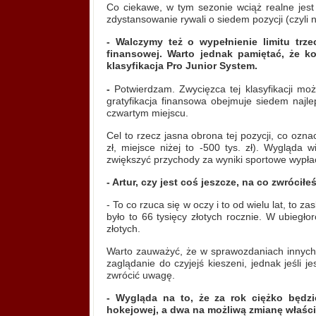
Co ciekawe, w tym sezonie wciąż realne jest 
zdystansowanie rywali o siedem pozycji (czyli 
-
Walczymy też o wypełnienie limitu trz
finansowej. Warto jednak pamiętać, że k
klasyfikacja Pro Junior System.
-
Potwierdzam. Zwycięzca tej klasyfikacji moż
gratyfikacja finansowa obejmuje siedem najle
czwartym miejscu.
Cel to rzecz jasna obrona tej pozycji, co ozn
zł, miejsce niżej to -500 tys. zł). Wygląda
zwiększyć przychody za wyniki sportowe wypła
-
Artur, czy jest coś jeszcze, na co zwróci
- To co rzuca się w oczy i to od wielu lat, to 
było to 66 tysięcy złotych rocznie. W ubiegł
złotych.
Warto zauważyć, że w sprawozdaniach innych k
zaglądanie do czyjejś kieszeni, jednak jeśli
zwrócić uwagę.
- Wygląda na to, że za rok ciężko będzi
hokejowej, a dwa na możliwą zmianę właści