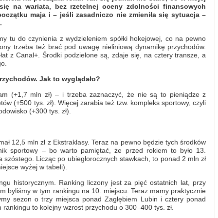
się na wariata, bez rzetelnej oceny zdolności finansowych
zątku maja i – jeśli zasadniczo nie zmieniła się sytuacja –
.
my tu do czynienia z wydzieleniem spółki hokejowej, co na pewno
trony trzeba też brać pod uwagę nieliniową dynamikę przychodów.
at z Canal+. Środki podzielone są, zdaje się, na cztery transze, a
go.
rzychodów. Jak to wyglądało?
m (+1,7 mln zł) – i trzeba zaznaczyć, że nie są to pieniądze z
w (+500 tys. zł). Więcej zarabia też tzw. kompleks sportowy, czyli
odowisko (+300 tys. zł).
mał 12,5 mln zł z Ekstraklasy. Teraz na pewno będzie tych środków
ik sportowy – bo warto pamiętać, że przed rokiem to było 13.
ca szóstego. Licząc po ubiegłorocznych stawkach, to ponad 2 mln zł
ejsce wyżej w tabeli).
u historycznym. Ranking liczony jest za pięć ostatnich lat, przy
em byliśmy w tym rankingu na 10. miejscu. Teraz mamy praktycznie
my sezon o trzy miejsca ponad Zagłębiem Lubin i cztery ponad
rankingu to kolejny wzrost przychodu o 300–400 tys. zł.