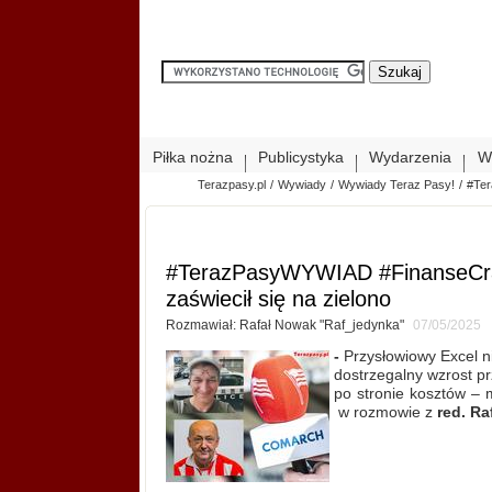
Piłka nożna
Publicystyka
Wydarzenia
W
Terazpasy.pl
/
Wywiady
/
Wywiady Teraz Pasy!
/
#Ter
#TerazPasyWYWIAD #FinanseCracov
zaświecił się na zielono
Rozmawiał: Rafał Nowak "Raf_jedynka"
07/05/2025
-
Przysłowiowy Excel ni
dostrzegalny wzrost p
po stronie kosztów – 
w rozmowie z
red. R