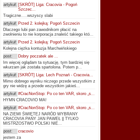
artykuł:
[SKRÓT] Liga: Cracovia - Pogoń
Szczec...
Tragiczne.....wszyscy slabi
artykuł:
Przed 2. kolejką: Pogoń Szczecin
Dlaczego lubi pan zawodnikom płacić na
zwolnieniu to nie korporacja znaleść takiego któ...
artykuł:
Przed 2. kolejką: Pogoń Szczecin
Kolejna ciężka kontuzja Marchwińskiego
post:
Dobry poczatek ale ...
Im więcej oglądam ta sytuację, tym bardziej się
wkurzam jak została spartolona. Potem p...
artykuł:
[SKRÓT] Liga: Lech Poznań - Cracovia...
Mimo dobrego wyniku niczego przede wszystkim z
gry nie widzę a przede wszystkim jakieś...
artykuł:
#CracNonStop: Po co ten VAR, skoro „s...
HYMN CRACOVIO MA!
artykuł:
#CracNonStop: Po co ten VAR, skoro „s...
NA ZIEMI ŚWIĘTEJ NARÓD WYBRANY
CRACOVIA PANY JAN PAWEŁ || TYLKO
MISTRZOSTWO POLSKI NIE...
post:
cracovio
jestem za