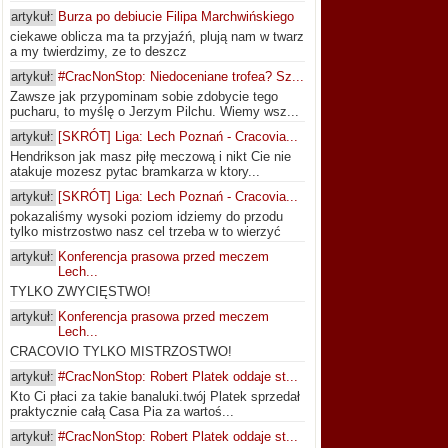
artykuł:
Burza po debiucie Filipa Marchwińskiego
ciekawe oblicza ma ta przyjaźń, plują nam w twarz
a my twierdzimy, ze to deszcz
artykuł:
#CracNonStop: Niedoceniane trofea? Sz...
Zawsze jak przypominam sobie zdobycie tego
pucharu, to myślę o Jerzym Pilchu. Wiemy wsz...
artykuł:
[SKRÓT] Liga: Lech Poznań - Cracovia...
Hendrikson jak masz piłę meczową i nikt Cie nie
atakuje mozesz pytac bramkarza w ktory...
artykuł:
[SKRÓT] Liga: Lech Poznań - Cracovia...
pokazaliśmy wysoki poziom idziemy do przodu
tylko mistrzostwo nasz cel trzeba w to wierzyć
artykuł:
Konferencja prasowa przed meczem
Lech...
TYLKO ZWYCIĘSTWO!
artykuł:
Konferencja prasowa przed meczem
Lech...
CRACOVIO TYLKO MISTRZOSTWO!
artykuł:
#CracNonStop: Robert Platek oddaje st...
Kto Ci płaci za takie banaluki.twój Platek sprzedał
praktycznie całą Casa Pia za wartoś...
artykuł:
#CracNonStop: Robert Platek oddaje st...