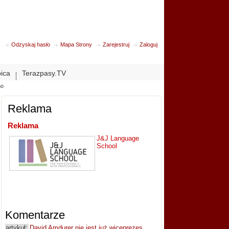
Odzyskaj hasło
Mapa Strony
Zarejestruj
Zaloguj
bica
Terazpasy.TV
no
Reklama
Reklama
J&J Language
School
Komentarze
artykuł:
David Amdurer nie jest już wiceprezes...