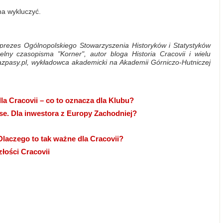
na wykluczyć.
, prezes Ogólnopolskiego Stowarzyszenia Historyków i Statystyków
lny czasopisma "Korner", autor bloga Historia Cracovii i wielu
razpasy.pl, wykładowca akademicki na Akademii Górniczo-Hutniczej
 Cracovii – co to oznacza dla Klubu?
se. Dla inwestora z Europy Zachodniej?
laczego to tak ważne dla Cracovii?
łości Cracovii