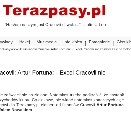
ywiady
Hokej
Multimedia
Info kibica
Fotogalerie
Głos ki
azPasyWYWIAD #FinanseCracovii: Artur Fortuna: - Excel Cracovii nie zaświecił się na zielo
ii: Artur Fortuna: - Excel Cracovii nie
e zaświecił się na zielono. Natomiast trzeba podkreślić, że nastąpił
rzychodów klubu. Co ciekawe, nie widać natomiast znaczących cięć
mówi dla Terazpasy.pl ekspert od finansów Cracovii
Artur Fortuna
afałem Nowakiem
.