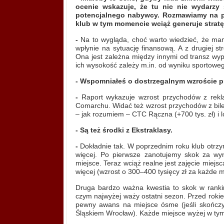
ocenie wskazuje, że tu nic nie wydarzy 
potencjalnego nabywcy. Rozmawiamy na poc
klub w tym momencie wciąż generuje stratę
-
Na to wygląda, choć warto wiedzieć, że ma
wpłynie na sytuację finansową. A z drugiej s
Ona jest zależna między innymi od transz wypł
ich wysokość zależy m.in. od wyniku sportowe
- Wspomniałeś o dostrzegalnym wzroście p
-
Raport wykazuje wzrost przychodów z rekla
Comarchu. Widać też wzrost przychodów z biletó
– jak rozumiem – CTC Rączna (+700 tys. zł) i l
-
Są też środki z Ekstraklasy.
-
Dokładnie tak. W poprzednim roku klub otrzy
więcej. Po pierwsze zanotujemy skok za wyn
miejsce. Teraz wciąż realne jest zajęcie miejs
więcej (wzrost o 300–400 tysięcy zł za każde mi
Druga bardzo ważna kwestia to skok w ranking
czym najwyżej waży ostatni sezon. Przed roki
pewny awans na miejsce ósme (jeśli skończy
Śląskiem Wrocław). Każde miejsce wyżej w tym 