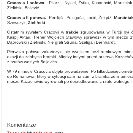
Cracovia I połowa:
Pilarz - Nykiel, Żytko, Kosanović, Marciniak
Zieliński, Boljević.
Cracovia II połowa:
Perdijić - Puzigaća, Lacić, Żołądź,
Marcinia
Szewczyk,
Zieliński
.
Ostatnim rywalem Cracovii w trakcie zgrupowania w Turcji był 
Kaspij Aktau. Trener Wojciech Stawowy sprawdził w tym meczu 19
Dąbrowski i Zieliński. Nie grali Struna, Szeliga i Bernhardt.
Pierwsza połowa zakończyła się wynikiem bezbramkowym mimo, i
okazji do zdobycia bramki. Między innymi przed przerwą Kazachó
z rzutów wolnych Boljevića.
W 79 minucie Cracovia objęła prowadzenie. Po kilkudziesięciometr
do Romanowa, który w sytuacji sam na sam z bramkarzem umieści
meczu Kazachowie wyrównali po dośrodkowaniu z rzutu wolnego i s
Komentarze