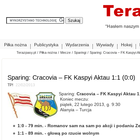
Piłka nożna
Publicystyka
Wydarzenia
Wywiady
Hokej
Terazpasy.pl
/
Piłka nożna
/
Mecze
/
Sparingi
/
Sparing: Cracovia – FK Kaspyi Ak
Sparing: Cracovia – FK Kaspyi Aktau 1:1 (0:0)
TP!
22/02/2013
Sparing:
Cracovia – FK Kaspyi Aktau 1:
Koniec meczu:
piątek, 22 lutego 2013, g. 9:30
Alanyia – Turcja
1:0 - 79 min. - Romanov sam na sam po akcji i podaniu Ze
1:1 - 89 min. - głową po rzucie wolnym