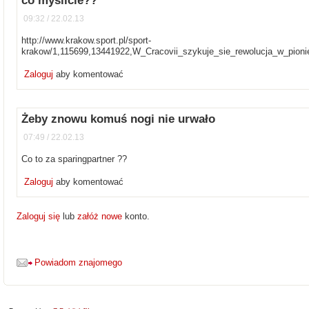
co myslicie??
09:32 / 22.02.13
http://www.krakow.sport.pl/sport-
krakow/1,115699,13441922,W_Cracovii_szykuje_sie_rewolucja_w_pion
Zaloguj
aby komentować
Żeby znowu komuś nogi nie urwało
07:49 / 22.02.13
Co to za sparingpartner ??
Zaloguj
aby komentować
Zaloguj się
lub
załóż nowe
konto.
Powiadom znajomego