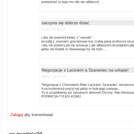
powiedzieć to tego mu nikt nie odbierze).
zaczyna się dobrze dziać
11:01 / 22.02.13
i oby nie powrócił taniec z" wesela" -
przyjdą z zewnatrz goscie(waw-ka) zrobią pana profesora na 
-oby nie powtórzyła się sytuacja z jak albinosem,drumlakiem,płat
jakby nie Radek to Stawowego by nie było.....
Negocjacje z Laciciem a Szaraniec na urlopie!
09:51 / 22.02.13
"Negocjacje z Chorwatem Mate Laciciem: Szaraniec, wiceprezes 
A na konferencji prężył się jakby to była jego zasługa...
To w uzupełnieniu już spisanych dokonań Dyzmy: http://terazpa
POPARCIA-TYLKO-KOMU
Zaloguj
aby komentować