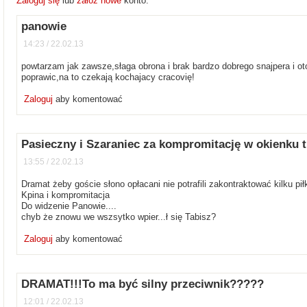
Zaloguj się
lub
załóż nowe
konto.
panowie
14:23 / 22.02.13
powtarzam jak zawsze,słaga obrona i brak bardzo dobrego snajpera i oto
poprawic,na to czekają kochajacy cracovię!
Zaloguj
aby komentować
Pasieczny i Szaraniec za kompromitację w okienku 
13:55 / 22.02.13
Dramat żeby goście słono opłacani nie potrafili zakontraktować kilku pił
Kpina i kompromitacja
Do widzenie Panowie....
chyb że znowu we wszsytko wpier...ł się Tabisz?
Zaloguj
aby komentować
DRAMAT!!!To ma być silny przeciwnik?????
12:01 / 22.02.13