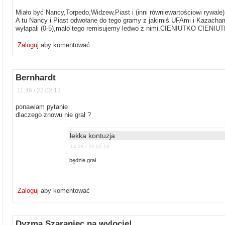
Miało być Nancy,Torpedo,Widzew,Piast i (inni równiewartościowi rywale)!
A tu Nancy i Piast odwołane do tego gramy z jakimiś UFAmi i Kazacham
wyłapali (0-5),mało tego remisujemy ledwo z nimi.CIENIUTKO CIENIUTKO 
Zaloguj
aby komentować
Bernhardt
11:46 / 22.02.13
ponawiam pytanie
dlaczego znowu nie grał ?
lekka kontuzja
14:28 / 22.02.13
będzie grał
Zaloguj
aby komentować
Dyzma Szaraniec na wylocie!