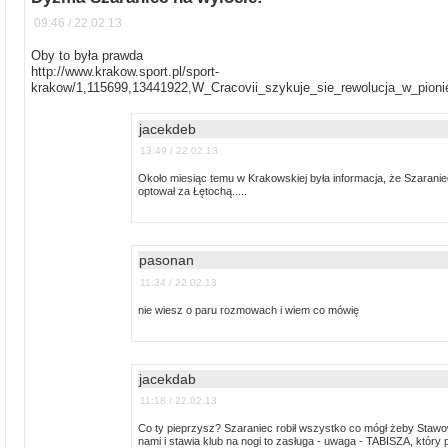
09:46 / 22.02.13
Oby to była prawda
http://www.krakow.sport.pl/sport-
krakow/1,115699,13441922,W_Cracovii_szykuje_sie_rewolucja_w_pion
jacekdeb
13:49 / 22.02.13
Około miesiąc temu w Krakowskiej była informacja, że Szaranie
optował za Łętochą.....
pasonan
11:34 / 22.02.13
nie wiesz o paru rozmowach i wiem co mówię
jacekdab
11:18 / 22.02.13
Co ty pieprzysz? Szaraniec robił wszystko co mógł żeby Stawow
nami i stawia klub na nogi to zasługa - uwaga - TABISZA, który p