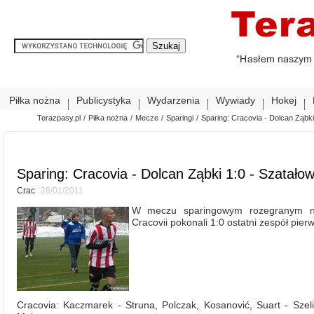
Piłka nożna
Publicystyka
Wydarzenia
Wywiady
Hokej
Terazpasy.pl
/
Piłka nożna
/
Mecze
/
Sparingi
/
Sparing: Cracovia - Dolcan Ząbki
Sparing: Cracovia - Dolcan Ząbki 1:0 - Szatałow
Crac
28/01/2011
W meczu sparingowym rozegranym na
Cracovii pokonali 1:0 ostatni zespół pierw
Cracovia: Kaczmarek - Struna, Polczak, Kosanović, Suart - Szel