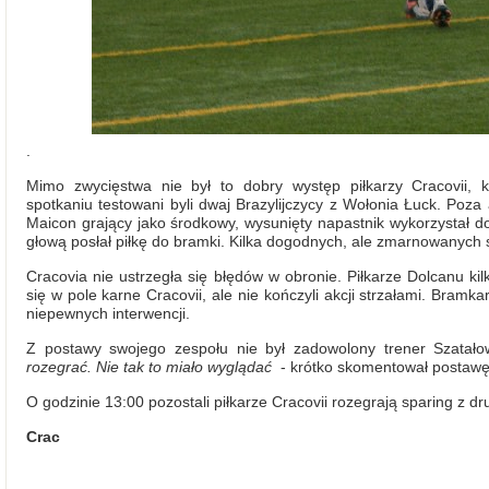
.
Mimo zwycięstwa nie był to dobry występ piłkarzy Cracovii, k
spotkaniu testowani byli dwaj Brazylijczycy z Wołonia Łuck. Poza
Maicon grający jako środkowy, wysunięty napastnik wykorzystał d
głową posłał piłkę do bramki. Kilka dogodnych, ale zmarnowanych s
Cracovia nie ustrzegła się błędów w obronie. Piłkarze Dolcanu kil
się w pole karne Cracovii, ale nie kończyli akcji strzałami. Bram
niepewnych interwencji.
Z postawy swojego zespołu nie był zadowolony trener Szatał
rozegrać. Nie tak to miało wyglądać
- krótko skomentował postawę 
O godzinie 13:00 pozostali piłkarze Cracovii rozegrają sparing z
Crac