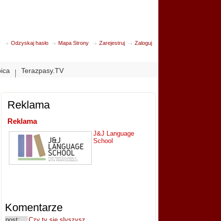
Odzyskaj hasło
Mapa Strony
Zarejestruj
Zaloguj
bica
Terazpasy.TV
Reklama
Reklama
J&J Language
School
Komentarze
post:
Czy ty sie slyszysz