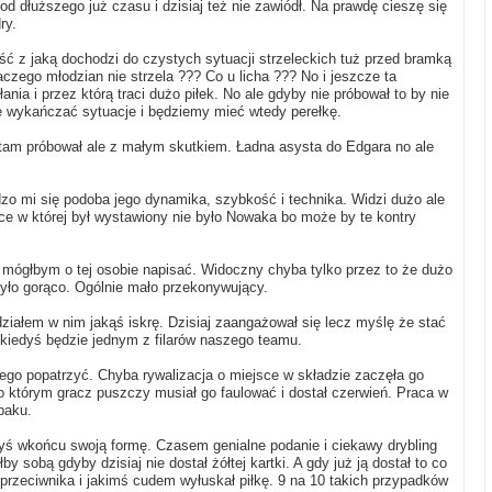
od dłuższego już czasu i dzisiaj też nie zawiódł. Na prawdę cieszę się
ry.
ść z jaką dochodzi do czystych sytuacji strzeleckich tuż przed bramką
aczego młodzian nie strzela ??? Co u licha ??? No i jeszcze ta
ania i przez którą traci dużo piłek. No ale gdyby nie próbował to by nie
e wykańczać sytuacje i będziemy mieć wtedy perełkę.
ś tam próbował ale z małym skutkiem. Ładna asysta do Edgara no ale
rdzo mi się podoba jego dynamika, szybkość i technika. Widzi dużo ale
tce w której był wystawiony nie było Nowaka bo może by te kontry
o mógłbym o tej osobie napisać. Widoczny chyba tylko przez to że dużo
 było gorąco. Ogólnie mało przekonywujący.
działem w nim jakąś iskrę. Dzisiaj zaangażował się lecz myślę że stać
e kiedyś będzie jednym z filarów naszego teamu.
niego popatrzyć. Chyba rywalizacja o miejsce w składzie zaczęła go
tórym gracz puszczy musiał go faulować i dostał czerwień. Praca w
paku.
byś wkońcu swoją formę. Czasem genialne podanie i ciekawy drybling
y sobą gdyby dzisiaj nie dostał żółtej kartki. A gdy już ją dostał to co
u przeciwnika i jakimś cudem wyłuskał piłkę. 9 na 10 takich przypadków