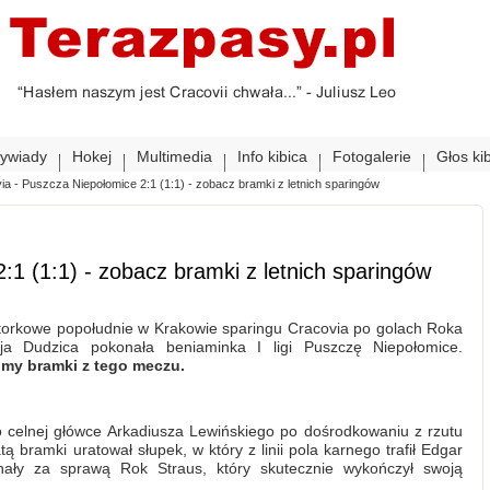
ywiady
Hokej
Multimedia
Info kibica
Fotogalerie
Głos ki
ia - Puszcza Niepołomice 2:1 (1:1) - zobacz bramki z letnich sparingów
:1 (1:1) - zobacz bramki z letnich sparingów
orkowe popołudnie w Krakowie sparingu Cracovia po golach Roka
eja Dudzica pokonała beniaminka I ligi Puszczę Niepołomice.
my bramki z tego meczu.
 celnej główce Arkadiusza Lewińskiego po dośrodkowaniu z rzutu
 bramki uratował słupek, w który z linii pola karnego trafił Edgar
ały za sprawą Rok Straus, który skutecznie wykończył swoją