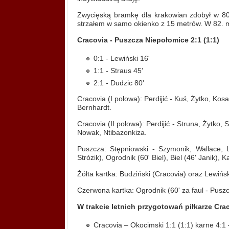
Zwycięską bramkę dla krakowian zdobył w 80.
strzałem w samo okienko z 15 metrów. W 82. m
Cracovia - Puszcza Niepołomice 2:1 (1:1)
0:1 - Lewiński 16'
1:1 - Straus 45'
2:1 - Dudzic 80'
Cracovia (I połowa): Perdijić - Kuś, Żytko, Kosa
Bernhardt.
Cracovia (II połowa): Perdijić - Struna, Żytko, 
Nowak, Ntibazonkiza.
Puszcza: Stępniowski - Szymonik, Wallace, 
Strózik), Ogrodnik (60' Biel), Biel (46' Janik), 
Żółta kartka: Budziński (Cracovia) oraz Lewińs
Czerwona kartka: Ogrodnik (60' za faul - Puszc
W trakcie letnich przygotowań piłkarze Crac
Cracovia – Okocimski 1:1 (1:1) karne 4:1 