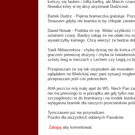
kończy się faulem i żółtą kartką, ale Marcin cz
Nowaka który w tej akcji asystował Dudzicowi.
Bartek Dudzic - Piękna brameczka gratuluje. Poz
Strausem gdyby nie bramka to by chłopak zanotow
Dawid Nowak - Podoba mi się. Widać szybkość i t
ostatnimi czasy. Bardzo żałuję że nie udało mu s
wywalczyłby karnego. Chcę wierzyć że bedzie dobr
Saidi Ntibazonkiza - chyba dzisiaj nie do końca 
graczem pierwszej drużyny i chyba ta świadomoś
szósty bieg w meczach z Lechem czy Legią co by s
Przepraszam że się tak rozpisałem ale musiałem
oglądałem na Wielickiej więc pare sytuacji mogłem
przepraszam jeśli coś poknociłem.
AHA jeszcze mój mały apel do WS. Niech Pan zabr
nie ma pressingu to w porządku ale gdy tylko nas
szczególności te do bramkarza i na środek boiska
wylęgarnia bramek dla naszych przeciwników jeśl
Tymczasem już nie przynudzam.
Pozdro dla wszystkich oddanych Pasiaków
Zaloguj
aby komentować