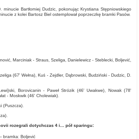
 minucie Bartłomiej Dudzic, pokonując Krystiana Stępniowskiego
inucie z kolei Bartosz Biel ostemplował poprzeczkę bramki Pasów.
nović, Marciniak - Straus, Szeliga, Danielewicz - Steblecki, Boljević,
Szeliga (67' Wełna), Kuś - Zejdler, Dąbrowski, Budziński - Dudzic, D.
Lewi}ski, Borovicanin - Paweł Strózik (46' Uwakwe), Nowak (78'
Kałat - Moskwik (46' Cholewiak).
ki (Puszcza).
za).
ovii rozegrali dotychczas 4 i… pół sparingu:
– bramka: Boljević