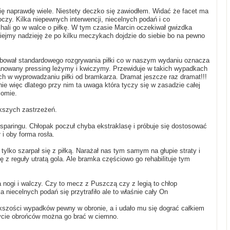
ę naprawdę wiele. Niestety deczko się zawiodłem. Widać że facet ma
 oczy. Kilka niepewnych interwencji, niecelnych podań i co
hali go w walce o piłkę. W tym czasie Marcin oczekiwał gwizdka
miejmy nadzieję że po kilku meczykach dojdzie do siebie bo na pewno
óbował standardowego rozgrywania piłki co w naszym wydaniu oznacza
 opanowany pressing leżymy i kwiczymy. Przewiduje w takich wypadkach
h w wyprowadzaniu piłki od bramkarza. Dramat jeszcze raz dramat!!!
nie więc dlatego przy nim ta uwaga która tyczy się w zasadzie całej
iomie.
kszych zastrzeżeń.
sparingu. Chłopak poczuł chyba ekstraklasę i próbuje się dostosować
 i oby forma rosła.
 tylko szarpał się z piłką. Narażał nas tym samym na głupie straty i
 z reguły utratą gola. Ale bramka częściowo go rehabilituje tym
a nogi i walczy. Czy to mecz z Puszczą czy z legią to chłop
a niecelnych podań się przytrafiło ale to właśnie cały On
ększości wypadków pewny w obronie, a i udało mu się dograć całkiem
icycie obrońców można go brać w ciemno.