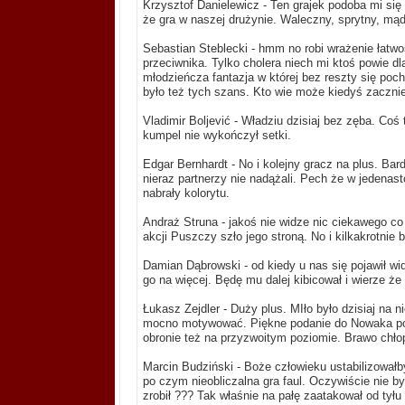
Krzysztof Danielewicz - Ten grajek podoba mi się 
że gra w naszej drużynie. Waleczny, sprytny, mąd
Sebastian Steblecki - hmm no robi wrażenie łatwo
przeciwnika. Tylko cholera niech mi ktoś powie dl
młodzieńcza fantazja w której bez reszty się pochł
było też tych szans. Kto wie może kiedyś zaczni
Vladimir Boljević - Władziu dzisiaj bez zęba. Co
kumpel nie wykończył setki.
Edgar Bernhardt - No i kolejny gracz na plus. Ba
nieraz partnerzy nie nadążali. Pech że w jedenas
nabrały kolorytu.
Andraż Struna - jakoś nie widze nic ciekawego c
akcji Puszczy szło jego stroną. No i kilkakrotnie
Damian Dąbrowski - od kiedy u nas się pojawił wi
go na więcej. Będę mu dalej kibicował i wierze ż
Łukasz Zejdler - Duży plus. MIło było dzisiaj na 
mocno motywować. Piękne podanie do Nowaka po k
obronie też na przyzwoitym poziomie. Brawo chło
Marcin Budziński - Boże człowieku ustabilizował
po czym nieobliczalna gra faul. Oczywiście nie byłb
zrobił ??? Tak właśnie na pałę zaatakował od tył