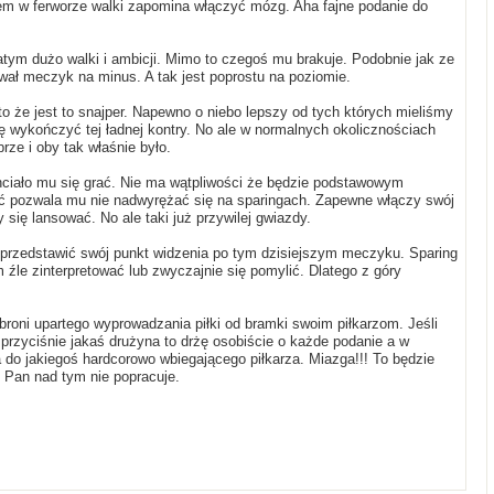
asem w ferworze walki zapomina włączyć mózg. Aha fajne podanie do
atym dużo walki i ambicji. Mimo to czegoś mu brakuje. Podobnie jak ze
ał meczyk na minus. A tak jest poprostu na poziomie.
o że jest to snajper. Napewno o niebo lepszy od tych których mieliśmy
ię wykończyć tej ładnej kontry. No ale w normalnych okolicznościach
ze i oby tak właśnie było.
chciało mu się grać. Nie ma wątpliwości że będzie podstawowym
ć pozwala mu nie nadwyrężać się na sparingach. Zapewne włączy swój
ię lansować. No ale taki już przywilej gwiazdy.
 przedstawić swój punkt widzenia po tym dzisiejszym meczyku. Sparing
 źle zinterpretować lub zwyczajnie się pomylić. Dlatego z góry
oni upartego wyprowadzania piłki od bramki swoim piłkarzom. Jeśli
 przyciśnie jakaś drużyna to drżę osobiście o każde podanie a w
 do jakiegoś hardcorowo wbiegającego piłkarza. Miazga!!! To będzie
i Pan nad tym nie popracuje.