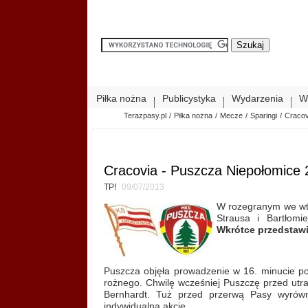
Piłka nożna
Publicystyka
Wydarzenia
W
Terazpasy.pl
/
Piłka nożna
/
Mecze
/
Sparingi
/
Cracov
Cracovia - Puszcza Niepołomice 2
TP!
09/07/2013
W rozegranym we wt
Strausa i Bartłomi
Wkrótce przedstawi
Puszcza objęła prowadzenie w 16. minucie po
rożnego. Chwilę wcześniej Puszczę przed utratą
Bernhardt. Tuż przed przerwą Pasy wyrówn
indywidualną akcję.