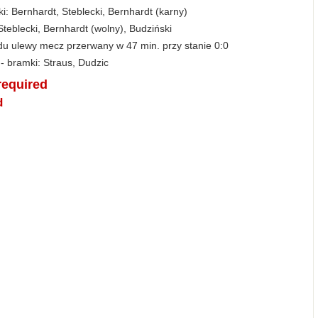
i: Bernhardt, Steblecki, Bernhardt (karny)
Steblecki, Bernhardt (wolny), Budziński
u ulewy mecz przerwany w 47 min. przy stanie 0:0
- bramki: Straus, Dudzic
 required
d