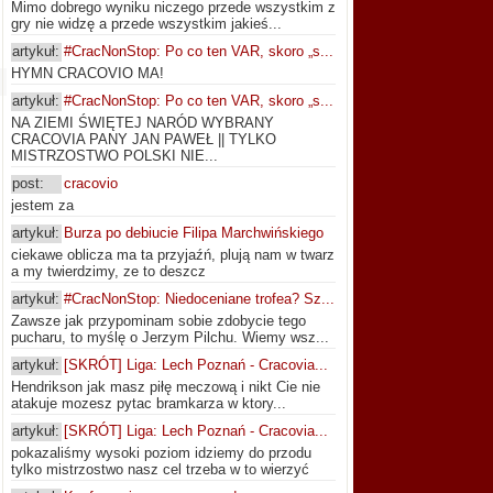
Mimo dobrego wyniku niczego przede wszystkim z
gry nie widzę a przede wszystkim jakieś...
artykuł:
#CracNonStop: Po co ten VAR, skoro „s...
HYMN CRACOVIO MA!
artykuł:
#CracNonStop: Po co ten VAR, skoro „s...
NA ZIEMI ŚWIĘTEJ NARÓD WYBRANY
CRACOVIA PANY JAN PAWEŁ || TYLKO
MISTRZOSTWO POLSKI NIE...
post:
cracovio
jestem za
artykuł:
Burza po debiucie Filipa Marchwińskiego
ciekawe oblicza ma ta przyjaźń, plują nam w twarz
a my twierdzimy, ze to deszcz
artykuł:
#CracNonStop: Niedoceniane trofea? Sz...
Zawsze jak przypominam sobie zdobycie tego
pucharu, to myślę o Jerzym Pilchu. Wiemy wsz...
artykuł:
[SKRÓT] Liga: Lech Poznań - Cracovia...
Hendrikson jak masz piłę meczową i nikt Cie nie
atakuje mozesz pytac bramkarza w ktory...
artykuł:
[SKRÓT] Liga: Lech Poznań - Cracovia...
pokazaliśmy wysoki poziom idziemy do przodu
tylko mistrzostwo nasz cel trzeba w to wierzyć