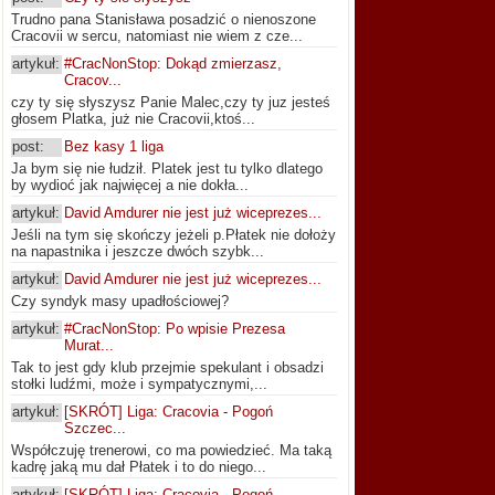
Trudno pana Stanisława posadzić o nienoszone
Cracovii w sercu, natomiast nie wiem z cze...
artykuł:
#CracNonStop: Dokąd zmierzasz,
Cracov...
czy ty się słyszysz Panie Malec,czy ty juz jesteś
głosem Platka, już nie Cracovii,ktoś...
post:
Bez kasy 1 liga
Ja bym się nie łudził. Platek jest tu tylko dlatego
by wydioć jak najwięcej a nie dokła...
artykuł:
David Amdurer nie jest już wiceprezes...
Jeśli na tym się skończy jeżeli p.Płatek nie dołoży
na napastnika i jeszcze dwóch szybk...
artykuł:
David Amdurer nie jest już wiceprezes...
Czy syndyk masy upadłościowej?
artykuł:
#CracNonStop: Po wpisie Prezesa
Murat...
Tak to jest gdy klub przejmie spekulant i obsadzi
stołki ludźmi, może i sympatycznymi,...
artykuł:
[SKRÓT] Liga: Cracovia - Pogoń
Szczec...
Współczuję trenerowi, co ma powiedzieć. Ma taką
kadrę jaką mu dał Płatek i to do niego...
artykuł:
[SKRÓT] Liga: Cracovia - Pogoń