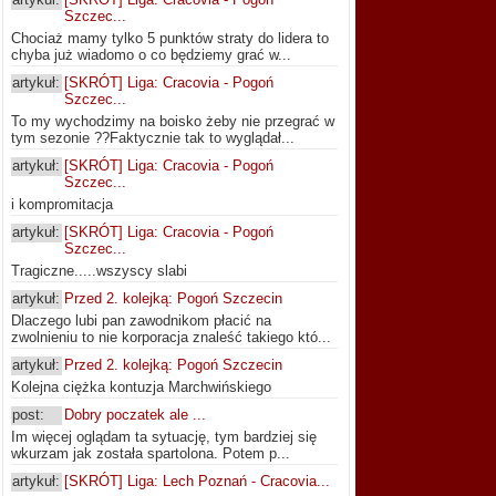
Szczec...
Chociaż mamy tylko 5 punktów straty do lidera to
chyba już wiadomo o co będziemy grać w...
artykuł:
[SKRÓT] Liga: Cracovia - Pogoń
Szczec...
To my wychodzimy na boisko żeby nie przegrać w
tym sezonie ??Faktycznie tak to wyglądał...
artykuł:
[SKRÓT] Liga: Cracovia - Pogoń
Szczec...
i kompromitacja
artykuł:
[SKRÓT] Liga: Cracovia - Pogoń
Szczec...
Tragiczne.....wszyscy slabi
artykuł:
Przed 2. kolejką: Pogoń Szczecin
Dlaczego lubi pan zawodnikom płacić na
zwolnieniu to nie korporacja znaleść takiego któ...
artykuł:
Przed 2. kolejką: Pogoń Szczecin
Kolejna ciężka kontuzja Marchwińskiego
post:
Dobry poczatek ale ...
Im więcej oglądam ta sytuację, tym bardziej się
wkurzam jak została spartolona. Potem p...
artykuł:
[SKRÓT] Liga: Lech Poznań - Cracovia...