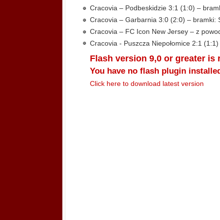
Cracovia – Podbeskidzie 3:1 (1:0) – bramk
Cracovia – Garbarnia 3:0 (2:0) – bramki: 
Cracovia – FC Icon New Jersey – z powod
Cracovia - Puszcza Niepołomice 2:1 (1:1) 
Flash version 9,0 or greater is
You have no flash plugin installe
Click here to download latest version