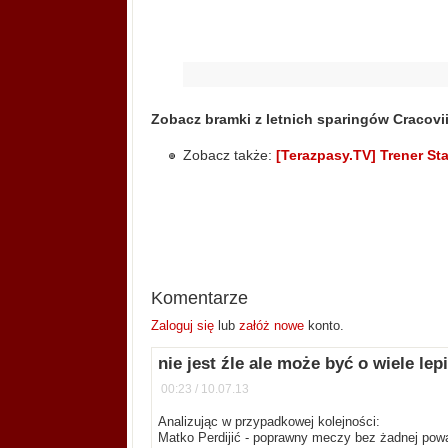
Zobacz bramki z letnich sparingów Cracovii
Zobacz także:
[Terazpasy.TV] Trener Sta
Komentarze
Zaloguj się
lub
załóż nowe
konto.
nie jest źle ale może być o wiele le
00:23 / 10.07.13
Analizując w przypadkowej kolejności:
Matko Perdijić - poprawny meczy bez żadnej poważ