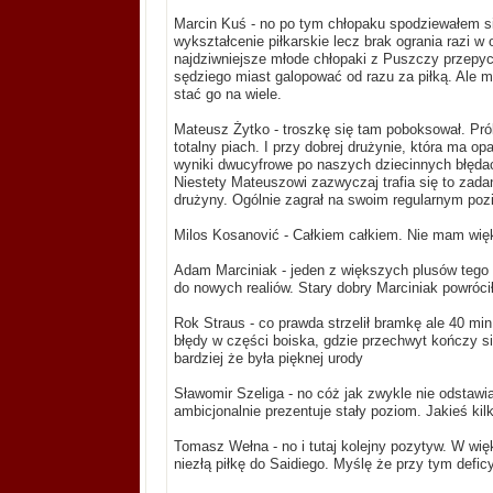
Marcin Kuś - no po tym chłopaku spodziewałem si
wykształcenie piłkarskie lecz brak ogrania razi w
najdziwniejsze młode chłopaki z Puszczy przepyc
sędziego miast galopować od razu za piłką. Ale 
stać go na wiele.
Mateusz Żytko - troszkę się tam poboksował. Pr
totalny piach. I przy dobrej drużynie, która ma
wyniki dwucyfrowe po naszych dziecinnych błędac
Niestety Mateuszowi zazwyczaj trafia się to zada
drużyny. Ogólnie zagrał na swoim regularnym poz
Milos Kosanović - Całkiem całkiem. Nie mam wię
Adam Marciniak - jeden z większych plusów tego 
do nowych realiów. Stary dobry Marciniak powrócił
Rok Straus - co prawda strzelił bramkę ale 40 min
błędy w części boiska, gdzie przechwyt kończy się
bardziej że była pięknej urody
Sławomir Szeliga - no cóż jak zwykle nie odstawi
ambicjonalnie prezentuje stały poziom. Jakieś kilk
Tomasz Wełna - no i tutaj kolejny pozytyw. W wi
niezłą piłkę do Saidiego. Myślę że przy tym def