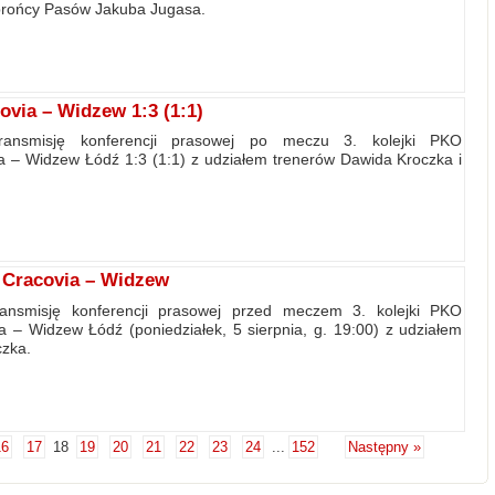
brońcy Pasów Jakuba Jugasa.
via – Widzew 1:3 (1:1)
transmisję konferencji prasowej po meczu 3. kolejki PKO
a – Widzew Łódź 1:3 (1:1) z udziałem trenerów Dawida Kroczka i
 Cracovia – Widzew
ransmisję konferencji prasowej przed meczem 3. kolejki PKO
a – Widzew Łódź (poniedziałek, 5 sierpnia, g. 19:00) z udziałem
czka.
16
17
18
19
20
21
22
23
24
...
152
Następny »