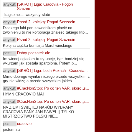
artykuł:
[SKRÓT] Liga: Cracovia - Pogoń
Szczec...
Tragiczne.....wszyscy slabi
artykuł:
Przed 2. kolejką: Pogoń Szczecin
Dlaczego lubi pan zawodnikom płacić na
zwolnieniu to nie korporacja znaleść takiego któ...
artykuł:
Przed 2. kolejką: Pogoń Szczecin
Kolejna ciężka kontuzja Marchwińskiego
post:
Dobry poczatek ale ...
Im więcej oglądam ta sytuację, tym bardziej się
wkurzam jak została spartolona. Potem p...
artykuł:
[SKRÓT] Liga: Lech Poznań - Cracovia...
Mimo dobrego wyniku niczego przede wszystkim z
gry nie widzę a przede wszystkim jakieś...
artykuł:
#CracNonStop: Po co ten VAR, skoro „s...
HYMN CRACOVIO MA!
artykuł:
#CracNonStop: Po co ten VAR, skoro „s...
NA ZIEMI ŚWIĘTEJ NARÓD WYBRANY
CRACOVIA PANY JAN PAWEŁ || TYLKO
MISTRZOSTWO POLSKI NIE...
post:
cracovio
jestem za