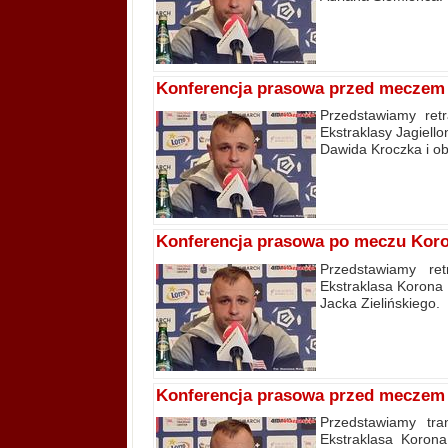
Konferencja prasowa przed meczem J
Przedstawiamy ret
Ekstraklasy Jagiell
Dawida Kroczka i ob
Konferencja prasowa po meczu Koro
Przedstawiamy re
Ekstraklasa Korona 
Jacka Zielińskiego.
Konferencja prasowa przed meczem 
Przedstawiamy tra
Ekstraklasa Korona