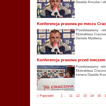
Dawida Kroczka i o
Konferencja prasowa po meczu Craco
Przedstawiamy re
Ekstraklasa Cracovi
Daniela Myśliwca.
Konferencja prasowa przed meczem
Przedstawiamy ret
Ekstraklasa Cracovi
trenera Dawida Kro
« Poprzedni
1
...
11
12
13
14
15