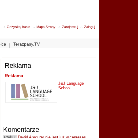
Odzyskaj hasło
Mapa Strony
Zarejestruj
Zaloguj
bica
Terazpasy.TV
Reklama
Reklama
J&J Language
School
Komentarze
artykuł:
David Amdurer nie jest już wiceprezes...