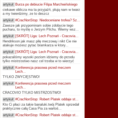
artykuł:
Burza po debiucie Filipa Marchwińskiego
ciekawe oblicza ma ta przyjaźń, plują nam w twarz
a my twierdzimy, ze to deszcz
artykuł:
#CracNonStop: Niedoceniane trofea? Sz...
Zawsze jak przypominam sobie zdobycie tego
pucharu, to myślę o Jerzym Pilchu. Wiemy wsz...
artykuł:
[SKRÓT] Liga: Lech Poznań - Cracovia...
Hendrikson jak masz piłę meczową i nikt Cie nie
atakuje mozesz pytac bramkarza w ktory...
artykuł:
[SKRÓT] Liga: Lech Poznań - Cracovia...
pokazaliśmy wysoki poziom idziemy do przodu
tylko mistrzostwo nasz cel trzeba w to wierzyć
artykuł:
Konferencja prasowa przed meczem
Lech...
TYLKO ZWYCIĘSTWO!
artykuł:
Konferencja prasowa przed meczem
Lech...
CRACOVIO TYLKO MISTRZOSTWO!
artykuł:
#CracNonStop: Robert Platek oddaje st...
Kto Ci płaci za takie banaluki.twój Platek sprzedał
praktycznie całą Casa Pia za wartoś...
artykuł:
#CracNonStop: Robert Platek oddaje st...