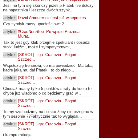
Jeśli na tym się skończy jeżeli p.Płatek nie dołoży
na napastnika i jeszcze dwóch szybk...
artykuł:
David Amdurer nie jest już wiceprezes...
Czy syndyk masy upadłościowej?
artykuł:
#CracNonStop: Po wpisie Prezesa
Murat...
Tak to jest gdy klub przejmie spekulant i obsadzi
stołki ludźmi, może i sympatycznymi,...
artykuł:
[SKRÓT] Liga: Cracovia - Pogoń
Szczec...
Współczuję trenerowi, co ma powiedzieć. Ma taką
kadrę jaką mu dał Płatek i to do niego...
artykuł:
[SKRÓT] Liga: Cracovia - Pogoń
Szczec...
Chociaż mamy tylko 5 punktów straty do lidera to
chyba już wiadomo o co będziemy grać w...
artykuł:
[SKRÓT] Liga: Cracovia - Pogoń
Szczec...
To my wychodzimy na boisko żeby nie przegrać w
tym sezonie ??Faktycznie tak to wyglądał...
artykuł:
[SKRÓT] Liga: Cracovia - Pogoń
Szczec...
i kompromitacja