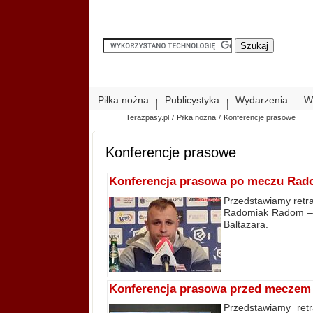
Piłka nożna
Publicystyka
Wydarzenia
W
Terazpasy.pl
/
Piłka nożna
/
Konferencje prasowe
Konferencje prasowe
Konferencja prasowa po meczu Radom
Przedstawiamy retra
Radomiak Radom – C
Baltazara.
Konferencja prasowa przed meczem
Przedstawiamy ret