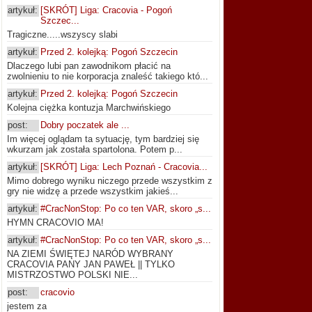
artykuł:
[SKRÓT] Liga: Cracovia - Pogoń
Szczec...
Tragiczne.....wszyscy slabi
artykuł:
Przed 2. kolejką: Pogoń Szczecin
Dlaczego lubi pan zawodnikom płacić na
zwolnieniu to nie korporacja znaleść takiego któ...
artykuł:
Przed 2. kolejką: Pogoń Szczecin
Kolejna ciężka kontuzja Marchwińskiego
post:
Dobry poczatek ale ...
Im więcej oglądam ta sytuację, tym bardziej się
wkurzam jak została spartolona. Potem p...
artykuł:
[SKRÓT] Liga: Lech Poznań - Cracovia...
Mimo dobrego wyniku niczego przede wszystkim z
gry nie widzę a przede wszystkim jakieś...
artykuł:
#CracNonStop: Po co ten VAR, skoro „s...
HYMN CRACOVIO MA!
artykuł:
#CracNonStop: Po co ten VAR, skoro „s...
NA ZIEMI ŚWIĘTEJ NARÓD WYBRANY
CRACOVIA PANY JAN PAWEŁ || TYLKO
MISTRZOSTWO POLSKI NIE...
post:
cracovio
jestem za