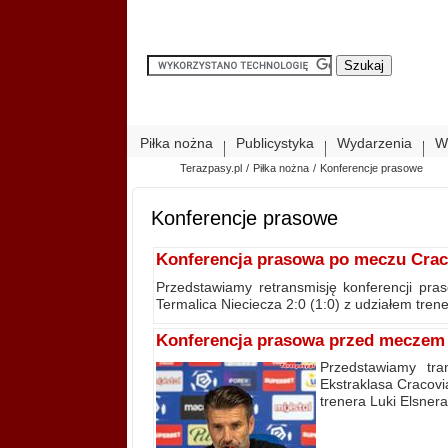
Piłka nożna
Publicystyka
Wydarzenia
W
Terazpasy.pl
/
Piłka nożna
/
Konferencje prasowe
Konferencje prasowe
Konferencja prasowa po meczu Cracov
Przedstawiamy retransmisję konferencji pra
Termalica Nieciecza 2:0 (1:0) z udziałem tren
Konferencja prasowa przed meczem C
Przedstawiamy tra
Ekstraklasa Cracovi
trenera Luki Elsner