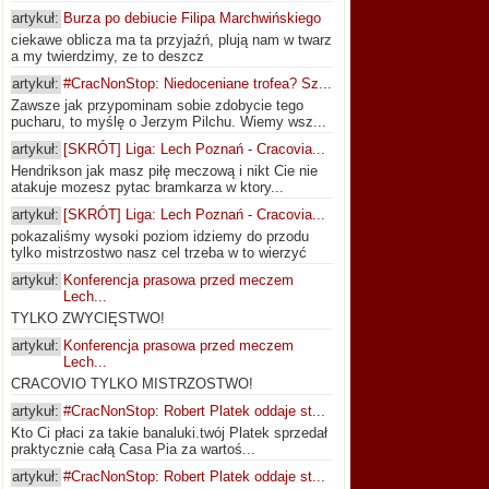
artykuł:
Burza po debiucie Filipa Marchwińskiego
ciekawe oblicza ma ta przyjaźń, plują nam w twarz
a my twierdzimy, ze to deszcz
artykuł:
#CracNonStop: Niedoceniane trofea? Sz...
Zawsze jak przypominam sobie zdobycie tego
pucharu, to myślę o Jerzym Pilchu. Wiemy wsz...
artykuł:
[SKRÓT] Liga: Lech Poznań - Cracovia...
Hendrikson jak masz piłę meczową i nikt Cie nie
atakuje mozesz pytac bramkarza w ktory...
artykuł:
[SKRÓT] Liga: Lech Poznań - Cracovia...
pokazaliśmy wysoki poziom idziemy do przodu
tylko mistrzostwo nasz cel trzeba w to wierzyć
artykuł:
Konferencja prasowa przed meczem
Lech...
TYLKO ZWYCIĘSTWO!
artykuł:
Konferencja prasowa przed meczem
Lech...
CRACOVIO TYLKO MISTRZOSTWO!
artykuł:
#CracNonStop: Robert Platek oddaje st...
Kto Ci płaci za takie banaluki.twój Platek sprzedał
praktycznie całą Casa Pia za wartoś...
artykuł:
#CracNonStop: Robert Platek oddaje st...