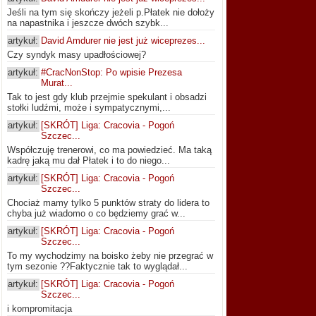
Jeśli na tym się skończy jeżeli p.Płatek nie dołoży
na napastnika i jeszcze dwóch szybk...
artykuł:
David Amdurer nie jest już wiceprezes...
Czy syndyk masy upadłościowej?
artykuł:
#CracNonStop: Po wpisie Prezesa
Murat...
Tak to jest gdy klub przejmie spekulant i obsadzi
stołki ludźmi, może i sympatycznymi,...
artykuł:
[SKRÓT] Liga: Cracovia - Pogoń
Szczec...
Współczuję trenerowi, co ma powiedzieć. Ma taką
kadrę jaką mu dał Płatek i to do niego...
artykuł:
[SKRÓT] Liga: Cracovia - Pogoń
Szczec...
Chociaż mamy tylko 5 punktów straty do lidera to
chyba już wiadomo o co będziemy grać w...
artykuł:
[SKRÓT] Liga: Cracovia - Pogoń
Szczec...
To my wychodzimy na boisko żeby nie przegrać w
tym sezonie ??Faktycznie tak to wyglądał...
artykuł:
[SKRÓT] Liga: Cracovia - Pogoń
Szczec...
i kompromitacja