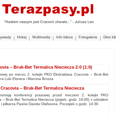
ywiady
Hokej
Multimedia
Info kibica
Fotogalerie
Głos ki
ia – Bruk-Bet Termalica Nieciecza 2:0 (1:0)
sowej po meczu 2. kolejki PKO Ekstraklasa Cracovia – Bruk-Bet
era Luki Elsnera i Marcina Brosza.
racovia – Bruk-Bet Termalica Nieciecza
nsmisję konferencji prasowej przed meczem 2. kolejki PKO
a – Bruk-Bet Termalica Nieciecza (piątek, godz. 18:00) z udziałem
a i piłkarza Pasów Davida Olafssona. Początek o godz. 14:30.