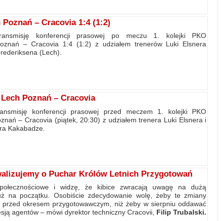
Poznań – Cracovia 1:4 (1:2)
transmisję konferencji prasowej po meczu 1. kolejki PKO
oznań – Cracovia 1:4 (1:2) z udziałem trenerów Luki Elsnera
Frederiksena (Lech).
Lech Poznań – Cracovia
ransmisję konferencji prasowej przed meczem 1. kolejki PKO
znań – Cracovia (piątek, 20:30) z udziałem trenera Luki Elsnera i
ra Kakabadze.
rywalizujemy o Puchar Królów Letnich Przygotowań
połecznościowe i widzę, że kibice zwracają uwagę na dużą
uż na początku. Osobiście zdecydowanie wolę, żeby te zmiany
z, przed okresem przygotowawczym, niż żeby w sierpniu oddawać
ją agentów – mówi dyrektor techniczny Cracovii,
Filip Trubalski.