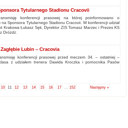
ponsora Tytularnego Stadionu Cracovii
ransmisję konferencji prasowej na której poinformowano o
 na Sponsora Tytularnego Stadionu Cracovii. W konferencji udział
ent Krakowa Łukasz Sęk, Dyrektor ZIS Tomasz Marzec i Prezes KS
z Dróżdż.
Zagłębie Lubin – Cracovia
ansmisję konferencji prasowej przed meczem 34. – ostatniej –
aklasa z udziałem trenera Dawida Kroczka i pomocnika Pasów
10
11
12
13
14
15
16
17
...
152
Następny »