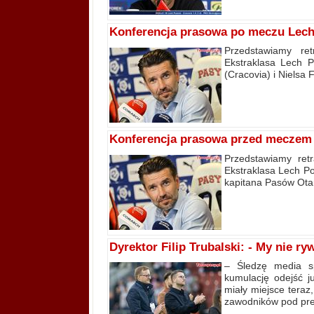
Konferencja prasowa po meczu Lech 
Przedstawiamy re
Ekstraklasa Lech P
(Cracovia) i Nielsa 
Konferencja prasowa przed meczem 
Przedstawiamy ret
Ekstraklasa Lech Po
kapitana Pasów Ota
Dyrektor Filip Trubalski: - My nie 
– Śledzę media s
kumulację odejść j
miały miejsce tera
zawodników pod pres