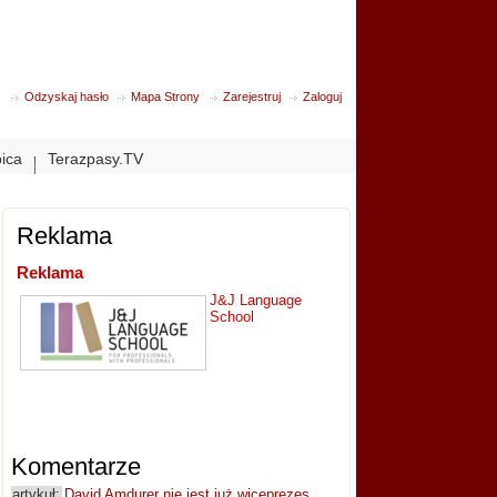
Odzyskaj hasło
Mapa Strony
Zarejestruj
Zaloguj
bica
Terazpasy.TV
Reklama
Reklama
J&J Language
School
Komentarze
artykuł:
David Amdurer nie jest już wiceprezes...