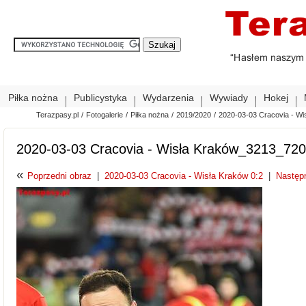
Piłka nożna
Publicystyka
Wydarzenia
Wywiady
Hokej
Terazpasy.pl
/
Fotogalerie
/
Piłka nożna
/
2019/2020
/
2020-03-03 Cracovia - Wi
2020-03-03 Cracovia - Wisła Kraków_3213_720
«
Poprzedni obraz
|
2020-03-03 Cracovia - Wisła Kraków 0:2
|
Następ