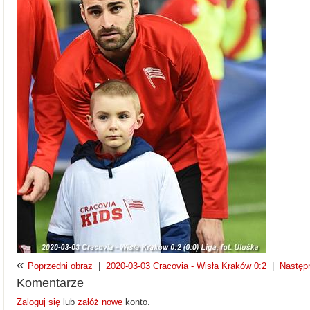
«
Poprzedni obraz
|
2020-03-03 Cracovia - Wisła Kraków 0:2
|
Następ
Komentarze
Zaloguj się
lub
załóż nowe
konto.