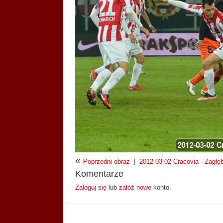
«
Poprzedni obraz
|
2012-03-02 Cracovia - Zagłęb
Komentarze
Zaloguj się
lub
załóż nowe
konto.