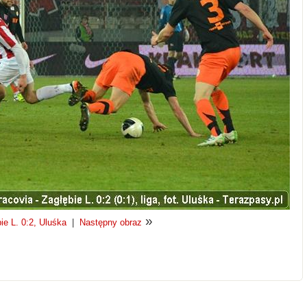
»
ie L. 0:2, Uluśka
|
Następny obraz