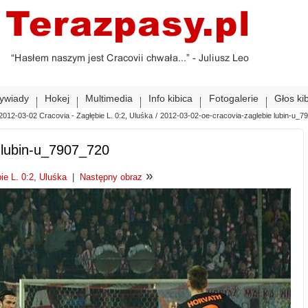
ywiady
Hokej
Multimedia
Info kibica
Fotogalerie
Głos ki
2012-03-02 Cracovia - Zagłębie L. 0:2, Uluśka
/
2012-03-02-oe-cracovia-zaglebie lubin-u_7
 lubin-u_7907_720
»
ie L. 0:2, Uluśka
|
Następny obraz