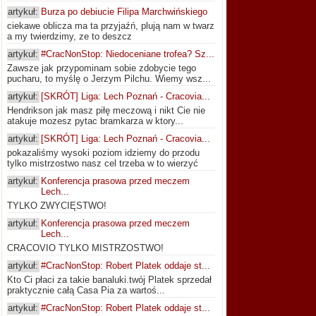
artykuł:
Burza po debiucie Filipa Marchwińskiego
ciekawe oblicza ma ta przyjaźń, plują nam w twarz
a my twierdzimy, ze to deszcz
artykuł:
#CracNonStop: Niedoceniane trofea? Sz...
Zawsze jak przypominam sobie zdobycie tego
pucharu, to myślę o Jerzym Pilchu. Wiemy wsz...
artykuł:
[SKRÓT] Liga: Lech Poznań - Cracovia...
Hendrikson jak masz piłę meczową i nikt Cie nie
atakuje mozesz pytac bramkarza w ktory...
artykuł:
[SKRÓT] Liga: Lech Poznań - Cracovia...
pokazaliśmy wysoki poziom idziemy do przodu
tylko mistrzostwo nasz cel trzeba w to wierzyć
artykuł:
Konferencja prasowa przed meczem
Lech...
TYLKO ZWYCIĘSTWO!
artykuł:
Konferencja prasowa przed meczem
Lech...
CRACOVIO TYLKO MISTRZOSTWO!
artykuł:
#CracNonStop: Robert Platek oddaje st...
Kto Ci płaci za takie banaluki.twój Platek sprzedał
praktycznie całą Casa Pia za wartoś...
artykuł:
#CracNonStop: Robert Platek oddaje st...