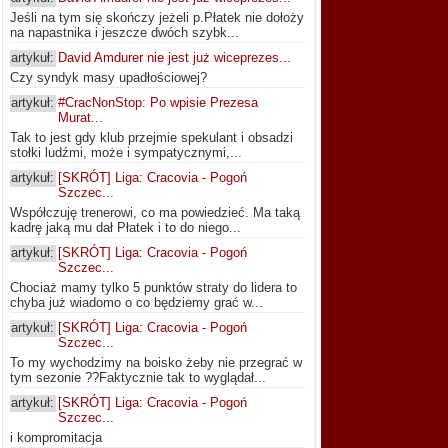
Jeśli na tym się skończy jeżeli p.Płatek nie dołoży
na napastnika i jeszcze dwóch szybk...
artykuł:
David Amdurer nie jest już wiceprezes...
Czy syndyk masy upadłościowej?
artykuł:
#CracNonStop: Po wpisie Prezesa
Murat...
Tak to jest gdy klub przejmie spekulant i obsadzi
stołki ludźmi, może i sympatycznymi,...
artykuł:
[SKRÓT] Liga: Cracovia - Pogoń
Szczec...
Współczuję trenerowi, co ma powiedzieć. Ma taką
kadrę jaką mu dał Płatek i to do niego...
artykuł:
[SKRÓT] Liga: Cracovia - Pogoń
Szczec...
Chociaż mamy tylko 5 punktów straty do lidera to
chyba już wiadomo o co będziemy grać w...
artykuł:
[SKRÓT] Liga: Cracovia - Pogoń
Szczec...
To my wychodzimy na boisko żeby nie przegrać w
tym sezonie ??Faktycznie tak to wyglądał...
artykuł:
[SKRÓT] Liga: Cracovia - Pogoń
Szczec...
i kompromitacja