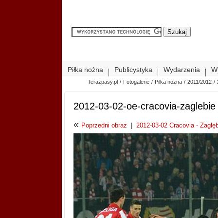
Piłka nożna
Publicystyka
Wydarzenia
W
Terazpasy.pl
/
Fotogalerie
/
Piłka nożna
/
2011/2012
/
2012-03-02-oe-cracovia-zaglebie
«
Poprzedni obraz
|
2012-03-02 Cracovia - Zagłęb