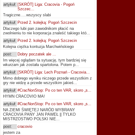
artykuł:
[SKRÓT] Liga: Cracovia - Pogoń
Szczec...
Tragiczne.....wszyscy slabi
artykuł:
Przed 2. kolejką: Pogoń Szczecin
Dlaczego lubi pan zawodnikom płacić na
zwolnieniu to nie korporacja znaleść takiego któ...
artykuł:
Przed 2. kolejką: Pogoń Szczecin
Kolejna ciężka kontuzja Marchwińskiego
post:
Dobry poczatek ale ...
Im więcej oglądam ta sytuację, tym bardziej się
wkurzam jak została spartolona. Potem p...
artykuł:
[SKRÓT] Liga: Lech Poznań - Cracovia...
Mimo dobrego wyniku niczego przede wszystkim z
gry nie widzę a przede wszystkim jakieś...
artykuł:
#CracNonStop: Po co ten VAR, skoro „s...
HYMN CRACOVIO MA!
artykuł:
#CracNonStop: Po co ten VAR, skoro „s...
NA ZIEMI ŚWIĘTEJ NARÓD WYBRANY
CRACOVIA PANY JAN PAWEŁ || TYLKO
MISTRZOSTWO POLSKI NIE...
post:
cracovio
jestem za