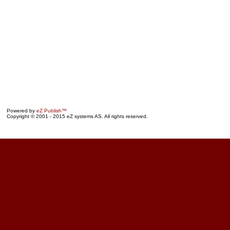
Powered by
eZ Publish™
Copyright © 2001 - 2015 eZ systems AS. All rights reserved.