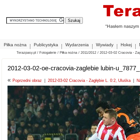
Piłka nożna
Publicystyka
Wydarzenia
Wywiady
Hokej
Terazpasy.pl
/
Fotogalerie
/
Piłka nożna
/
2011/2012
/
2012-03-02 Cracovia - Zag
2012-03-02-oe-cracovia-zaglebie lubin-u_7877
«
Poprzedni obraz
|
2012-03-02 Cracovia - Zagłębie L. 0:2, Uluśka
|
N