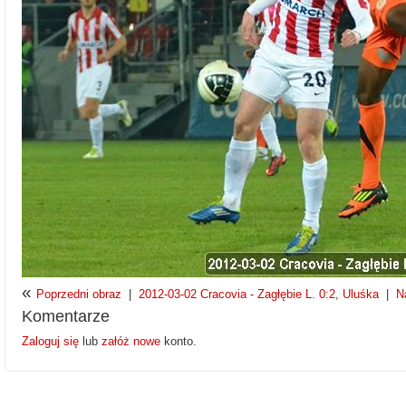
«
Poprzedni obraz
|
2012-03-02 Cracovia - Zagłębie L. 0:2, Uluśka
|
N
Komentarze
Zaloguj się
lub
załóż nowe
konto.