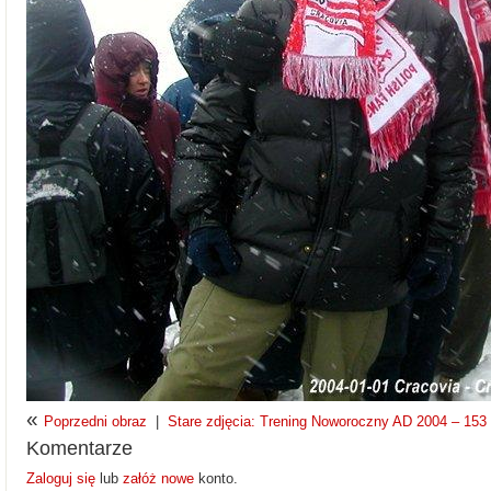
«
Poprzedni obraz
|
Stare zdjęcia: Trening Noworoczny AD 2004 – 153 z
Komentarze
Zaloguj się
lub
załóż nowe
konto.