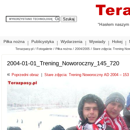
Piłka nożna
Publicystyka
Wydarzenia
Wywiady
Hokej
Terazpasy.pl
/
Fotogalerie
/
Piłka nożna
/
2004/2005
/
Stare zdjęcia: Trening No
2004-01-01_Trening_Noworoczny_145_720
«
Poprzedni obraz
|
Stare zdjęcia: Trening Noworoczny AD 2004 – 153 z