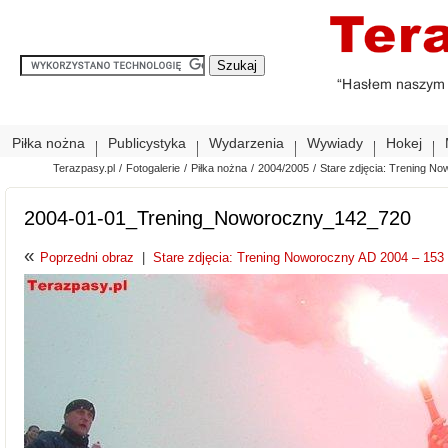
Piłka nożna
Publicystyka
Wydarzenia
Wywiady
Hokej
Terazpasy.pl
/
Fotogalerie
/
Piłka nożna
/
2004/2005
/
Stare zdjęcia: Trening No
2004-01-01_Trening_Noworoczny_142_720
«
Poprzedni obraz
|
Stare zdjęcia: Trening Noworoczny AD 2004 – 153 z