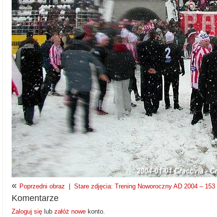
«
Poprzedni obraz
|
Stare zdjęcia: Trening Noworoczny AD 2004 – 153 z
Komentarze
Zaloguj się
lub
załóż nowe
konto.