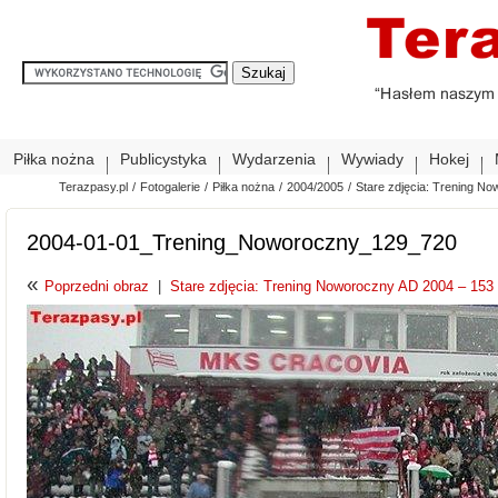
Piłka nożna
Publicystyka
Wydarzenia
Wywiady
Hokej
Terazpasy.pl
/
Fotogalerie
/
Piłka nożna
/
2004/2005
/
Stare zdjęcia: Trening No
2004-01-01_Trening_Noworoczny_129_720
«
Poprzedni obraz
|
Stare zdjęcia: Trening Noworoczny AD 2004 – 153 z