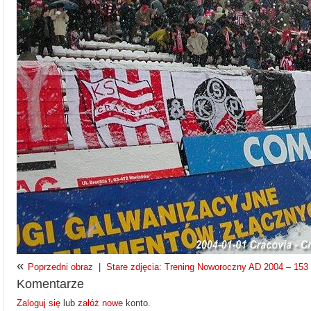
«
Poprzedni obraz
|
Stare zdjęcia: Trening Noworoczny AD 2004 – 153 z
Komentarze
Zaloguj się
lub
załóż nowe
konto.