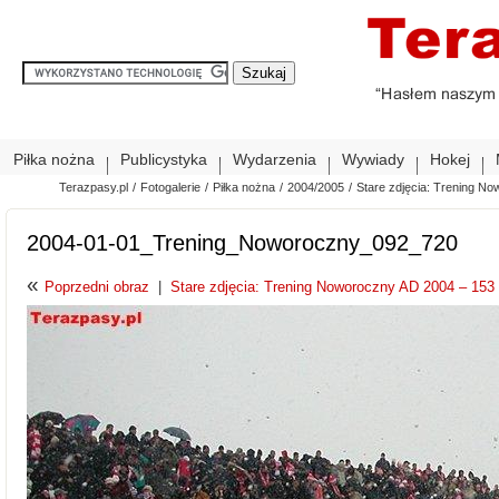
Piłka nożna
Publicystyka
Wydarzenia
Wywiady
Hokej
Terazpasy.pl
/
Fotogalerie
/
Piłka nożna
/
2004/2005
/
Stare zdjęcia: Trening No
2004-01-01_Trening_Noworoczny_092_720
«
Poprzedni obraz
|
Stare zdjęcia: Trening Noworoczny AD 2004 – 153 z