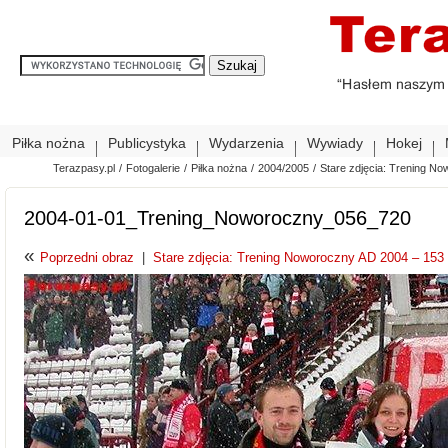
Piłka nożna
Publicystyka
Wydarzenia
Wywiady
Hokej
Terazpasy.pl
/
Fotogalerie
/
Piłka nożna
/
2004/2005
/
Stare zdjęcia: Trening No
2004-01-01_Trening_Noworoczny_056_720
«
Poprzedni obraz
|
Stare zdjęcia: Trening Noworoczny AD 2004 – 153 z