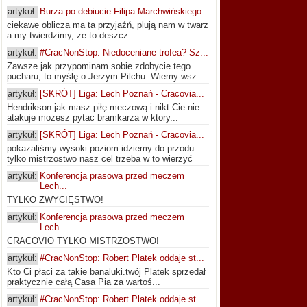
artykuł:
Burza po debiucie Filipa Marchwińskiego
ciekawe oblicza ma ta przyjaźń, plują nam w twarz
a my twierdzimy, ze to deszcz
artykuł:
#CracNonStop: Niedoceniane trofea? Sz...
Zawsze jak przypominam sobie zdobycie tego
pucharu, to myślę o Jerzym Pilchu. Wiemy wsz...
artykuł:
[SKRÓT] Liga: Lech Poznań - Cracovia...
Hendrikson jak masz piłę meczową i nikt Cie nie
atakuje mozesz pytac bramkarza w ktory...
artykuł:
[SKRÓT] Liga: Lech Poznań - Cracovia...
pokazaliśmy wysoki poziom idziemy do przodu
tylko mistrzostwo nasz cel trzeba w to wierzyć
artykuł:
Konferencja prasowa przed meczem
Lech...
TYLKO ZWYCIĘSTWO!
artykuł:
Konferencja prasowa przed meczem
Lech...
CRACOVIO TYLKO MISTRZOSTWO!
artykuł:
#CracNonStop: Robert Platek oddaje st...
Kto Ci płaci za takie banaluki.twój Platek sprzedał
praktycznie całą Casa Pia za wartoś...
artykuł:
#CracNonStop: Robert Platek oddaje st...