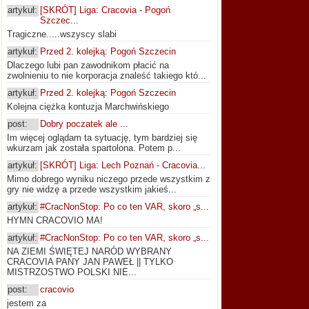
artykuł:
[SKRÓT] Liga: Cracovia - Pogoń
Szczec...
Tragiczne.....wszyscy slabi
artykuł:
Przed 2. kolejką: Pogoń Szczecin
Dlaczego lubi pan zawodnikom płacić na
zwolnieniu to nie korporacja znaleść takiego któ...
artykuł:
Przed 2. kolejką: Pogoń Szczecin
Kolejna ciężka kontuzja Marchwińskiego
post:
Dobry poczatek ale ...
Im więcej oglądam ta sytuację, tym bardziej się
wkurzam jak została spartolona. Potem p...
artykuł:
[SKRÓT] Liga: Lech Poznań - Cracovia...
Mimo dobrego wyniku niczego przede wszystkim z
gry nie widzę a przede wszystkim jakieś...
artykuł:
#CracNonStop: Po co ten VAR, skoro „s...
HYMN CRACOVIO MA!
artykuł:
#CracNonStop: Po co ten VAR, skoro „s...
NA ZIEMI ŚWIĘTEJ NARÓD WYBRANY
CRACOVIA PANY JAN PAWEŁ || TYLKO
MISTRZOSTWO POLSKI NIE...
post:
cracovio
jestem za