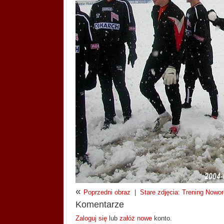
«
Poprzedni obraz
|
Stare zdjęcia: Trening Nowor
Komentarze
Zaloguj się
lub
załóż nowe
konto.