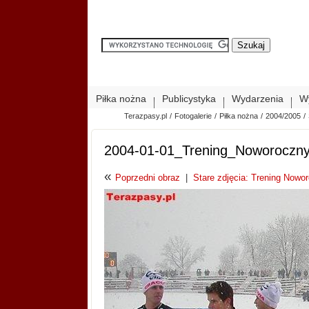
Piłka nożna
Publicystyka
Wydarzenia
W
Terazpasy.pl
/
Fotogalerie
/
Piłka nożna
/
2004/2005
/
2004-01-01_Trening_Noworoczn
«
Poprzedni obraz
|
Stare zdjęcia: Trening Nowor