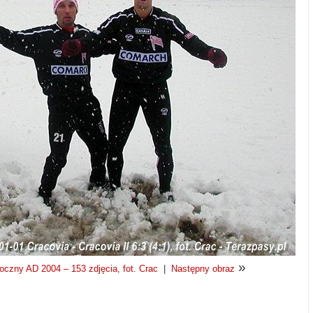
»
oczny AD 2004 – 153 zdjęcia, fot. Crac
|
Następny obraz