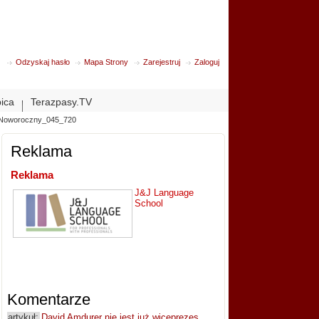
Odzyskaj hasło
Mapa Strony
Zarejestruj
Zaloguj
bica
Terazpasy.TV
_Noworoczny_045_720
Reklama
Reklama
J&J Language
School
Komentarze
artykuł:
David Amdurer nie jest już wiceprezes...