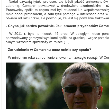
- Nadal używają tytułu profesor, ale jeżeli jakość uniwersytetó
zabronię. Comarch powstawał w środowisku akademickim - uż
Pracownicy spółki to często moi byli studenci lub współpracownic
mnie nadal profesorem, a sam tytuł pomaga w interesach oraz w 
otwiera od razu drzwi, ale powoduje, że jest się poważnie traktow
- Chyba już bardzo poważnie. Jaki procent przychodów Comar
- W 2011 r. było to niecałe 49 proc. W ubiegłym nieco pon
spowodowany gorszymi wynikami spółki za granicą - wręcz przeciwn
silnym wzrostem sprzedaży w Polsce (…).
- Zatrudnienie w Comarchu teraz rośnie czy spada?
- W minionym roku zatrudnienie znowu nam zaczęło rosnąć. W Coma