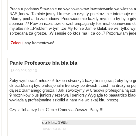
Praca u podstaw.Stawianie na wychowankow.Inwestowanie we wlasna m
NAS,fanow..Totalnie jasny I kurew..ko czysty przekaz- nie interesuje
.Mamy pecha do zarzadcow .Podswiadomie kazdy mysli co by bylo gdyb
sponsor ?? Pewien nazistowski szef propagandy tez mial opanowane do p
my,albo nikt..Problem w tym ,ze My to nie Jamie klubik se wsi tylko wy
sprzedana za grosze...W sensie co ktos ma I ca co..? Pozdrawiam jed
Zaloguj
aby komentować
Panie Profesorze bla bla bla
13:00 / 03.02.13
Żeby wychować młodzież trzeba stworzyć bazę treningową żeby było gdz
dzieci.Muszą być profesjonalni trenerzy po dwóch trzech na drużynę po
dajesz złamanego grosza ! Jak stworzymy w Cracovii profesjonalną szk
9 roczników plus juniorzy rezerwa i seniorzy.Wygląda to baaaardzo bla
wyglądają profesjonalne szkółki a nam nie wciskaj kitu proszę.
Czy z Tobą czy bez Ciebie Cracovia Zawsze Pany !!!
do kibic 1995
18:32 / 03.02.13