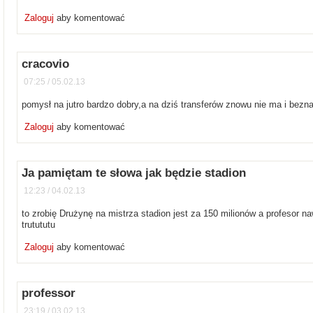
Zaloguj
aby komentować
cracovio
07:25 / 05.02.13
pomysł na jutro bardzo dobry,a na dziś transferów znowu nie ma i beznad
Zaloguj
aby komentować
Ja pamiętam te słowa jak będzie stadion
12:23 / 04.02.13
to zrobię Drużynę na mistrza stadion jest za 150 milionów a profesor n
trutututu
Zaloguj
aby komentować
professor
23:19 / 03.02.13