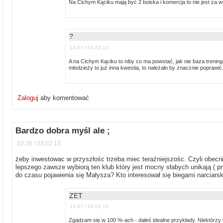
Na Cichym Kąciku mają być 2 boiska i komercja to nie jest za wie
?
14:07 / 03.02.13
A na Cichym Kąciku to niby co ma powstać, jak nie baza trening
młodzieży to już inna kwestia, to należało by znacznie poprawić
Zaloguj
aby komentować
Bardzo dobra myśl ale ;
10:38 / 03.02.13
żeby inwestowac w przyszłośc trzeba miec teraźniejszośc. Czyli obecn
lepszego zawsze wybiorą ten klub który jest mocny słabych unikają ( pr
do czasu pojawienia się Małysza? Kto interesował się biegami narciars
ZET
15:07 / 04.02.13
Zgadzam się w 100 %-ach - dałeś idealne przykłady. Niektórzy ki