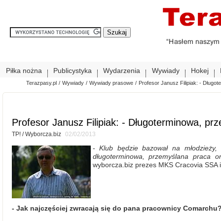
Piłka nożna
Publicystyka
Wydarzenia
Wywiady
Hokej
Terazpasy.pl
/
Wywiady
/
Wywiady prasowe
/
Profesor Janusz Filipiak: - Dług
Profesor Janusz Filipiak: - Długoterminowa, pr
TP! / Wyborcza.biz
02/02/2013
-
Klub będzie bazował na młodzieży, 
długoterminowa, przemyślana praca or
wyborcza.biz prezes MKS Cracovia SSA 
- Jak najczęściej zwracają się do pana pracownicy Comarchu