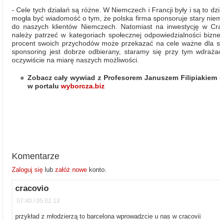
- Cele tych działań są różne. W Niemczech i Francji były i są to d
mogła być wiadomość o tym, że polska firma sponsoruje stary niemie
do naszych klientów Niemczech. Natomiast na inwestycję w Crac
należy patrzeć w kategoriach społecznej odpowiedzialności biz
procent swoich przychodów może przekazać na cele ważne dla spo
sponsoring jest dobrze odbierany, staramy się przy tym wdraża
oczywiście na miarę naszych możliwości.
Zobacz cały wywiad z Profesorem Januszem Filipiakiem
w portalu
wyborcza.biz
Komentarze
Zaloguj się
lub
załóż nowe
konto.
cracovio
07:40 / 05.02.13
przykład z młodzierzą to barcelona wprowadzcie u nas w cracovii