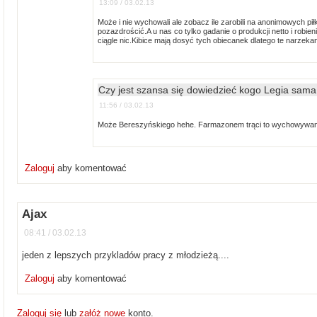
13:09 / 03.02.13
Może i nie wychowali ale zobacz ile zarobili na anonimowych pił
pozazdrościć.A u nas co tylko gadanie o produkcji netto i robie
ciągle nic.Kibice mają dosyć tych obiecanek dlatego te narzeka
Czy jest szansa się dowiedzieć kogo Legia sam
11:56 / 03.02.13
Może Bereszyńskiego hehe. Farmazonem trąci to wychowywani
Zaloguj
aby komentować
Ajax
08:41 / 03.02.13
jeden z lepszych przykladów pracy z młodzieżą....
Zaloguj
aby komentować
Zaloguj się
lub
załóż nowe
konto.