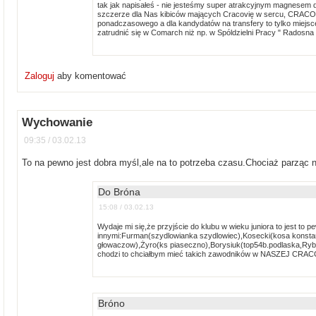
tak jak napisałeś - nie jesteśmy super atrakcyjnym magnesem d
szczerze dla Nas kibiców mających Cracovię w sercu, CRACOVI
ponadczasowego a dla kandydatów na transfery to tylko miejsc
zatrudnić się w Comarch niż np. w Spóldzielni Pracy " Radosna 
Zaloguj
aby komentować
Wychowanie
09:35 / 03.02.13
To na pewno jest dobra myśl,ale na to potrzeba czasu.Chociaż parząc na
Do Bróna
15:08 / 03.02.13
Wydaje mi się,że przyjście do klubu w wieku juniora to jest t
innymi:Furman(szydlowianka szydlowiec),Kosecki(kosa konstan
głowaczow),Żyro(ks piaseczno),Borysiuk(top54b.podlaska,Rybus
chodzi to chciałbym mieć takich zawodników w NASZEJ CRAC
Bróno