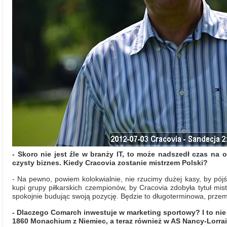
- Skoro nie jest źle w branży IT, to może nadszedł czas na
czysty biznes. Kiedy Cracovia zostanie mistrzem Polski?
- Na pewno, powiem kolokwialnie, nie rzucimy dużej kasy, by pójść
kupi grupy piłkarskich czempionów, by Cracovia zdobyła tytuł mis
spokojnie budując swoją pozycję. Będzie to długoterminowa, prze
- Dlaczego Comarch inwestuje w marketing sportowy? I to nie 
1860 Monachium z Niemiec, a teraz również w AS Nancy-Lorra