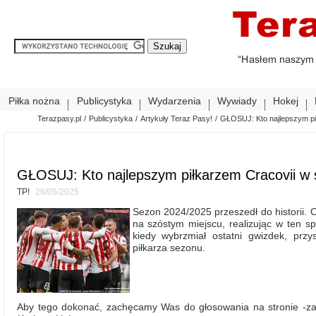
Piłka nożna
Publicystyka
Wydarzenia
Wywiady
Hokej
Terazpasy.pl
/
Publicystyka
/
Artykuły Teraz Pasy!
/
GŁOSUJ: Kto najlepszym pi
GŁOSUJ: Kto najlepszym piłkarzem Cracovii w 
TP!
26/05/2025
Sezon 2024/2025 przeszedł do historii. 
na szóstym miejscu, realizując w ten 
kiedy wybrzmiał ostatni gwizdek, prz
piłkarza sezonu.
Aby tego dokonać, zachęcamy Was do głosowania na stronie -zapr