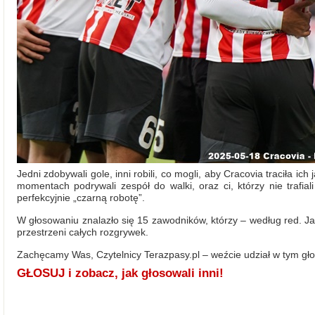
Jedni zdobywali gole, inni robili, co mogli, aby Cracovia traciła ich 
momentach podrywali zespół do walki, oraz ci, którzy nie trafial
perfekcyjnie „czarną robotę”.
W głosowaniu znalazło się 15 zawodników, którzy – według red. Ja
przestrzeni całych rozgrywek.
Zachęcamy Was, Czytelnicy Terazpasy.pl – weźcie udział w tym gł
GŁOSUJ i zobacz, jak głosowali inni!