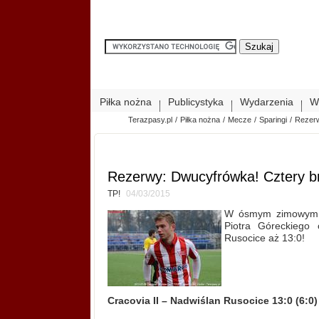
Piłka nożna
Publicystyka
Wydarzenia
W
Terazpasy.pl
/
Piłka nożna
/
Mecze
/
Sparingi
/
Rezerw
Rezerwy: Dwucyfrówka! Cztery b
TP!
04/03/2015
W ósmym zimowym sp
Piotra Góreckiego
Rusocice aż 13:0!
Cracovia II – Nadwiślan Rusocice 13:0 (6:0)