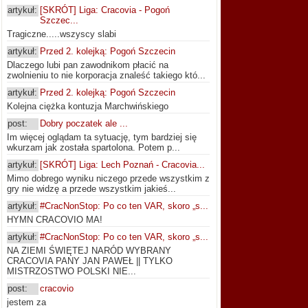
artykuł:
[SKRÓT] Liga: Cracovia - Pogoń
Szczec...
Tragiczne.....wszyscy slabi
artykuł:
Przed 2. kolejką: Pogoń Szczecin
Dlaczego lubi pan zawodnikom płacić na
zwolnieniu to nie korporacja znaleść takiego któ...
artykuł:
Przed 2. kolejką: Pogoń Szczecin
Kolejna ciężka kontuzja Marchwińskiego
post:
Dobry poczatek ale ...
Im więcej oglądam ta sytuację, tym bardziej się
wkurzam jak została spartolona. Potem p...
artykuł:
[SKRÓT] Liga: Lech Poznań - Cracovia...
Mimo dobrego wyniku niczego przede wszystkim z
gry nie widzę a przede wszystkim jakieś...
artykuł:
#CracNonStop: Po co ten VAR, skoro „s...
HYMN CRACOVIO MA!
artykuł:
#CracNonStop: Po co ten VAR, skoro „s...
NA ZIEMI ŚWIĘTEJ NARÓD WYBRANY
CRACOVIA PANY JAN PAWEŁ || TYLKO
MISTRZOSTWO POLSKI NIE...
post:
cracovio
jestem za