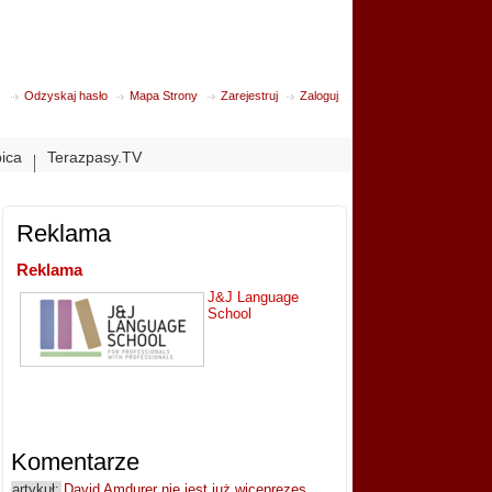
Odzyskaj hasło
Mapa Strony
Zarejestruj
Zaloguj
bica
Terazpasy.TV
Reklama
Reklama
J&J Language
School
Komentarze
artykuł:
David Amdurer nie jest już wiceprezes...