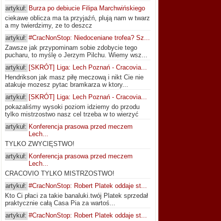
artykuł:
Burza po debiucie Filipa Marchwińskiego
ciekawe oblicza ma ta przyjaźń, plują nam w twarz
a my twierdzimy, ze to deszcz
artykuł:
#CracNonStop: Niedoceniane trofea? Sz...
Zawsze jak przypominam sobie zdobycie tego
pucharu, to myślę o Jerzym Pilchu. Wiemy wsz...
artykuł:
[SKRÓT] Liga: Lech Poznań - Cracovia...
Hendrikson jak masz piłę meczową i nikt Cie nie
atakuje mozesz pytac bramkarza w ktory...
artykuł:
[SKRÓT] Liga: Lech Poznań - Cracovia...
pokazaliśmy wysoki poziom idziemy do przodu
tylko mistrzostwo nasz cel trzeba w to wierzyć
artykuł:
Konferencja prasowa przed meczem
Lech...
TYLKO ZWYCIĘSTWO!
artykuł:
Konferencja prasowa przed meczem
Lech...
CRACOVIO TYLKO MISTRZOSTWO!
artykuł:
#CracNonStop: Robert Platek oddaje st...
Kto Ci płaci za takie banaluki.twój Platek sprzedał
praktycznie całą Casa Pia za wartoś...
artykuł:
#CracNonStop: Robert Platek oddaje st...