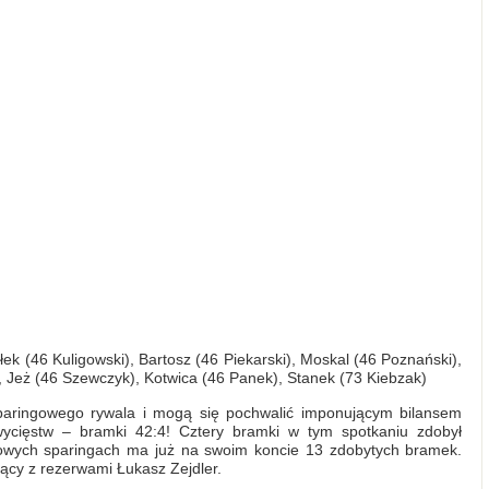
łek (46 Kuligowski), Bartosz (46 Piekarski), Moskal (46 Poznański),
), Jeż (46 Szewczyk), Kotwica (46 Panek), Stanek (73 Kiebzak)
paringowego rywala i mogą się pochwalić imponującym bilansem
ycięstw – bramki 42:4! Cztery bramki w tym spotkaniu zdobył
imowych sparingach ma już na swoim koncie 13 zdobytych bramek.
ujący z rezerwami Łukasz Zejdler.