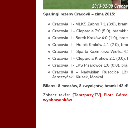
Sparingi rezerw Cracovii – zima 2015:
Cracovia II - MLKS Żabno 7:1 (3:0), bramk
Cracovia II – Clepardia 7:0 (5:0), bramki:
Cracovia II - Borek Kraków 4:0 (1:0), bra
Cracovia II – Hutnik Kraków 4:1 (2:0), br
Cracovia II – Sparta Kazimierza Wielka 4:1
Cracovia II – Clepardia Kraków 2:1 (0:0),
Cracovia II - LKS Pisarowce 1:0 (0:0), br
Cracovia II – Nadwiślan Rusocice 13:0
Jaroszyński, Kłusek, Moskal
Bilans: 8 meczów, 8 zwycięstw, bramki 42:4
Zobacz także:
[Terazpasy.TV] Piotr Góre
wychowanków