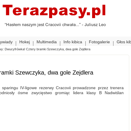
ywiady
Hokej
Multimedia
Info kibica
Fotogalerie
Głos ki
y: Dwucyfrówka! Cztery bramki Szewczyka, dwa gole Zejdlera
ramki Szewczyka, dwa gole Zejdlera
aringu IV-ligowe rezerwy Cracovii prowadzone przez trenera
 odniosły ósme zwycięstwo gromiąc lidera klasy B Nadwiślan