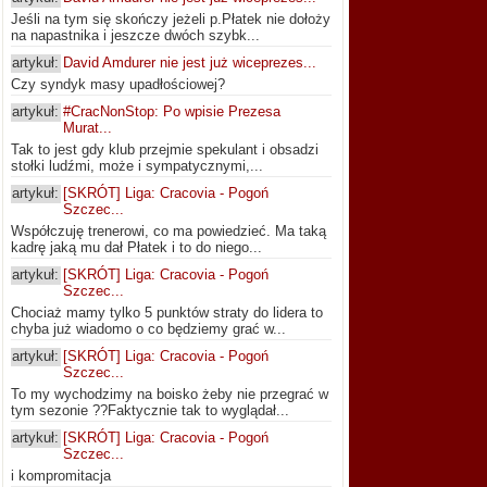
Jeśli na tym się skończy jeżeli p.Płatek nie dołoży
na napastnika i jeszcze dwóch szybk...
artykuł:
David Amdurer nie jest już wiceprezes...
Czy syndyk masy upadłościowej?
artykuł:
#CracNonStop: Po wpisie Prezesa
Murat...
Tak to jest gdy klub przejmie spekulant i obsadzi
stołki ludźmi, może i sympatycznymi,...
artykuł:
[SKRÓT] Liga: Cracovia - Pogoń
Szczec...
Współczuję trenerowi, co ma powiedzieć. Ma taką
kadrę jaką mu dał Płatek i to do niego...
artykuł:
[SKRÓT] Liga: Cracovia - Pogoń
Szczec...
Chociaż mamy tylko 5 punktów straty do lidera to
chyba już wiadomo o co będziemy grać w...
artykuł:
[SKRÓT] Liga: Cracovia - Pogoń
Szczec...
To my wychodzimy na boisko żeby nie przegrać w
tym sezonie ??Faktycznie tak to wyglądał...
artykuł:
[SKRÓT] Liga: Cracovia - Pogoń
Szczec...
i kompromitacja