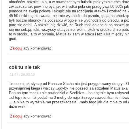
obrońców, później luka, a w nowoczesnym futbolu praktycznie cała dru
zwłaszcza tak powinno być jak w środku pola się przegrywa 80-90% piłek
pomocą na swoją połowę i skupić się na rozbijaniu ataków i czekać na k
45-50 i nikt się nie wraca, nikt nie wychodzi do przodu, grają na chodzą
byli boczni obrońcy na poczatku w ogóle nie wychodzili do przodu, a pó
porę się cofali. A później się dziwić, że Ruch robił co chciał na naszej 
się nie cofają, luki, wszyscy statycznie, wolni, piłek w środku 3 nie po
to w środku, a to w obronie, Matusiak sam w ataku i też luka między ni
grać.
Zaloguj
aby komentować
coś tu nie tak
11:47 / 29.03.10
Trenerze jak słyszę od Pana ze Sacha nie jest przygotowany do gry ..Ok
przynajmniej biega i walczy ..gdyby nie poszedł za strzałem Matusiaka t
Pan po tym meczu nie powiedział o Szelidze ...bo chętnie bym usłysza
..chłop nie umiał podać na 3 metry do najbliższego zawodnika nie mówi
....a piłka to wyraźnie mu przeszkadzała ..mało tego jak dla mnie to
dużo walki ....
Zaloguj
aby komentować