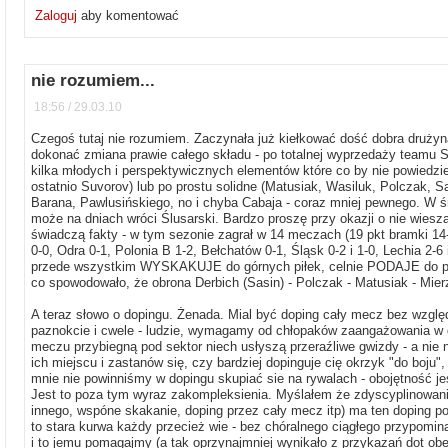
Zaloguj
aby komentować
nie rozumiem...
18:56 / 29.03.10
Czegoś tutaj nie rozumiem. Zaczynała już kiełkować dość dobra drużyna
dokonać zmiana prawie całego składu - po totalnej wyprzedaży teamu
kilka młodych i perspektywicznych elementów które co by nie powiedzi
ostatnio Suvorov) lub po prostu solidne (Matusiak, Wasiluk, Polczak, 
Barana, Pawlusińskiego, no i chyba Cabaja - coraz mniej pewnego. W śr
może na dniach wróci Ślusarski. Bardzo proszę przy okazji o nie wiesz
świadczą fakty - w tym sezonie zagrał w 14 meczach (19 pkt bramki 14-1
0-0, Odra 0-1, Polonia B 1-2, Bełchatów 0-1, Śląsk 0-2 i 1-0, Lechia 2-6
przede wszystkim WYSKAKUJE do górnych piłek, celnie PODAJE do prz
co spowodowało, że obrona Derbich (Sasin) - Polczak - Matusiak - Mier
A teraz słowo o dopingu. Żenada. Mial być doping cały mecz bez względ
paznokcie i cwele - ludzie, wymagamy od chłopaków zaangażowania w gr
meczu przybiegną pod sektor niech usłyszą przeraźliwe gwizdy - a nie 
ich miejscu i zastanów się, czy bardziej dopinguje cię okrzyk "do boju"
mnie nie powinniśmy w dopingu skupiać sie na rywalach - obojętność jest
Jest to poza tym wyraz zakompleksienia. Myślałem że zdyscyplinowani
innego, wspóne skakanie, doping przez cały mecz itp) ma ten doping pop
to stara kurwa każdy przecież wie - bez chóralnego ciągłego przypomi
i to jemu pomagajmy (a tak oprzynajmniej wynikało z przykazań dot ob