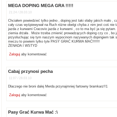
MEGA DOPING MEGA GRA !!!!!
21:24 / 28.03.10
Chciałem powiedzieć tylko jedno , doping jest taki słaby jakich mało , ca
cały czas wyśpiewywał na Ruch różne obelgi chyba z nim jest coś nie t
jazda z kurwami Cracovio jazda z kurwami , co to ma być ja się pytam. 
ziemia drżała . Może trzeba zmienić prowadzących doping czy co , bo j
przysłuchując się tym naszym wypocinom nazywanych dopingiem tak sob
meczu to powiem tylko tyle PASY GRAĆ KURWA MAĆ!!!!!!!
ŻENADA I WSTYD
Zaloguj
aby komentować
Cabaj przynosi pecha
11:07 / 28.03.10
Dlaczego nie broni dalej Merda przynajmniej fartowny bramkarz!!1
Zaloguj
aby komentować
Pasy Grać Kurwa Mać :\