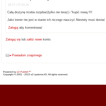
20:17 / 27.03.10
Całą drużynę trzeba rozjebać(tylko nie teraz) i ''kupić nową !!!!
Jako trener nie jest w stanie ich niczego nauczyć.Niestety musi dostać
Zaloguj
aby komentować
Zaloguj się
lub
załóż nowe
konto.
Powiadom znajomego
Powered by
eZ Publish™
Copyright © 2001 - 2015 eZ systems AS. All rights reserved.