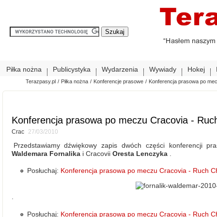
Piłka nożna
Publicystyka
Wydarzenia
Wywiady
Hokej
Terazpasy.pl
/
Piłka nożna
/
Konferencje prasowe
/
Konferencja prasowa po me
Konferencja prasowa po meczu Cracovia - Ruc
Crac
27/03/2010
Przedstawiamy dźwiękowy zapis dwóch części konferencji p
Waldemara Fornalika
i Cracovii
Oresta Lenczyka
.
Posłuchaj:
Konferencja prasowa po meczu Cracovia - Ruch Ch
.
Posłuchaj:
Konferencja prasowa po meczu Cracovia - Ruch C