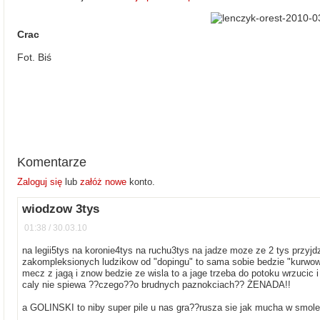
Crac
Fot. Biś
Komentarze
Zaloguj się
lub
załóż nowe
konto.
wiodzow 3tys
01:38 / 30.03.10
na legii5tys na koronie4tys na ruchu3tys na jadze moze ze 2 tys przyjdzi
zakompleksionych ludzikow od "dopingu" to sama sobie bedzie "kurwow
mecz z jagą i znow bedzie ze wisla to a jage trzeba do potoku wrzucic i
caly nie spiewa ??czego??o brudnych paznokciach?? ŻENADA!!
a GOLINSKI to niby super pile u nas gra??rusza sie jak mucha w smole