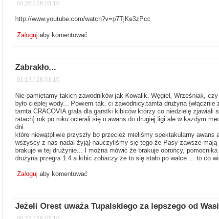
04:26 / 28.03.10
http://www.youtube.com/watch?v=p7TjKe3zPcc
Zaloguj
aby komentować
Zabrakło...
01:13 / 28.03.10
Nie pamiętamy takich zawodników jak Kowalik, Węgiel, Wrześniak, czy Ze
było cieplej wody... Powiem tak, ci zawodnicy,tamta drużyna {włącznie
tamta CRACOVIA grała dla garstki kibiców którzy co niedzielę zjawiali s
ratach} rok po roku ocierali się o awans do drugiej ligi ale w każdym m
dni
które niewątpliwie przyszły bo przecież mieliśmy spektakularny awans aw
wszyscy z nas nadal żyją} nauczyliśmy się tego że Pasy zawsze mają sw
brakuje w tej drużynie... I można mówić że brakuje obrońcy, pomocnika
drużyna przegra 1:4 a kibic zobaczy że to się stało po walce ... to co 
Zaloguj
aby komentować
Jeżeli Orest uważa Tupalskiego za lepszego od Wasi
00:23 / 28.03.10