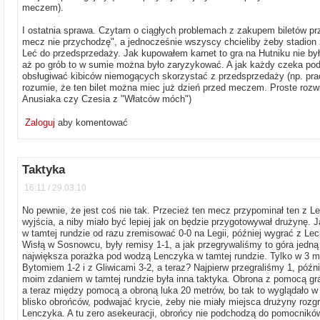
meczem).
I ostatnia sprawa. Czytam o ciągłych problemach z zakupem biletów pr
mecz nie przychodzę", a jednocześnie wszyscy chcieliby żeby stadion 
Leć do przedsprzedaży. Jak kupowałem karnet to gra na Hutniku nie by
aż po grób to w sumie można było zaryzykować. A jak każdy czeka po
obsługiwać kibiców niemogących skorzystać z przedsprzedaży (np. pra
rozumie, że ten bilet można miec już dzień przed meczem. Proste rozwi
Anusiaka czy Czesia z "Włatców móch")
Zaloguj
aby komentować
Taktyka
16:11 / 29.03.10
No pewnie, że jest coś nie tak. Przecież ten mecz przypominał ten z Le
wyjścia, a niby miało być lepiej jak on będzie przygotowywał drużynę. J
w tamtej rundzie od razu zremisować 0-0 na Legii, później wygrać z Leche
Wisłą w Sosnowcu, były remisy 1-1, a jak przegrywaliśmy to góra jedn
największa porażka pod wodzą Lenczyka w tamtej rundzie. Tylko w 3 m
Bytomiem 1-2 i z Gliwicami 3-2, a teraz? Najpierw przegraliśmy 1, późn
moim zdaniem w tamtej rundzie była inna taktyka. Obrona z pomocą grał
a teraz między pomocą a obroną luka 20 metrów, bo tak to wyglądało 
blisko obrońców, podwajać krycie, żeby nie miały miejsca drużyny rozgry
Lenczyka. A tu zero asekeuracji, obrońcy nie podchodzą do pomocnikó