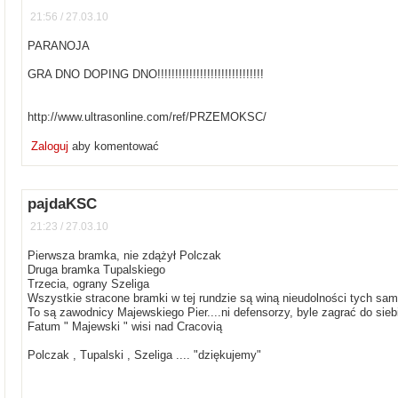
21:56 / 27.03.10
PARANOJA
GRA DNO DOPING DNO!!!!!!!!!!!!!!!!!!!!!!!!!!!!!!
http://www.ultrasonline.com/ref/PRZEMOKSC/
Zaloguj
aby komentować
pajdaKSC
21:23 / 27.03.10
Pierwsza bramka, nie zdążył Polczak
Druga bramka Tupalskiego
Trzecia, ograny Szeliga
Wszystkie stracone bramki w tej rundzie są winą nieudolności tych s
To są zawodnicy Majewskiego Pier....ni defensorzy, byle zagrać do siebi
Fatum " Majewski " wisi nad Cracovią
Polczak , Tupalski , Szeliga .... "dziękujemy"