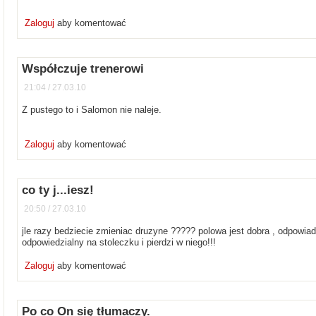
Zaloguj
aby komentować
Współczuje trenerowi
21:04 / 27.03.10
Z pustego to i Salomon nie naleje.
Zaloguj
aby komentować
co ty j...iesz!
20:50 / 27.03.10
jle razy bedziecie zmieniac druzyne ????? polowa jest dobra , odpowiad
odpowiedzialny na stoleczku i pierdzi w niego!!!
Zaloguj
aby komentować
Po co On się tłumaczy.