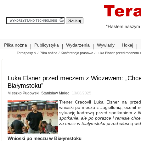
Piłka nożna
Publicystyka
Wydarzenia
Wywiady
Hokej
Terazpasy.pl
/
Piłka nożna
/
Konferencje prasowe
/
Luka Elsner przed meczem z
Luka Elsner przed meczem z Widzewem: „Chcem
Białymstoku”
Mieszko Pugowski, Stanisław Malec
13/08/2025
Trener Cracovii Luka Elsner na prze
wnioski po meczu z Jagiellonią, ocenił 
sytuację kadrową przed spotkaniem z
spotkanie, ale po porażce i remisie chc
za mecz w Białymstoku przed własną wi
Wnioski po meczu w Białymstoku