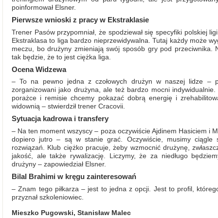
poinformował Elsner.
Pierwsze wnioski z pracy w Ekstraklasie
Trener Pasów przypomniał, że spodziewał się specyfiki polskiej lig
Ekstraklasa to liga bardzo nieprzewidywalna. Tutaj każdy może wy
meczu, bo drużyny zmieniają swój sposób gry pod przeciwnika. 
tak będzie, że to jest ciężka liga.
Ocena Widzewa
– To na pewno jedna z czołowych drużyn w naszej lidze – p
zorganizowani jako drużyna, ale też bardzo mocni indywidualnie.
porażce i remisie chcemy pokazać dobrą energię i zrehabilito
widownią – stwierdził trener Cracovii.
Sytuacja kadrowa i transfery
– Na ten moment wszyscy – poza oczywiście Ajdinem Hasiciem i 
dopiero jutro – są w stanie grać. Oczywiście, musimy ciągl
rozwiązań. Klub ciężko pracuje, żeby wzmocnić drużynę, zwłaszc
jakość, ale także rywalizację. Liczymy, że za niedługo będzi
drużyny – zapowiedział Elsner.
Bilal Brahimi w kręgu zainteresowań
– Znam tego piłkarza – jest to jedna z opcji. Jest to profil, któ
przyznał szkoleniowiec.
Mieszko Pugowski, Stanisław Malec