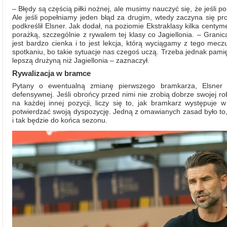
– Błędy są częścią piłki nożnej, ale musimy nauczyć się, że jeśli po
Ale jeśli popełniamy jeden błąd za drugim, wtedy zaczyna się p
podkreślił Elsner. Jak dodał, na poziomie Ekstraklasy kilka ce
porażką, szczególnie z rywalem tej klasy co Jagiellonia. – Gra
jest bardzo cienka i to jest lekcja, którą wyciągamy z tego me
spotkaniu, bo takie sytuacje nas czegoś uczą. Trzeba jednak pami
lepszą drużyną niż Jagiellonia – zaznaczył.
Rywalizacja w bramce
Pytany o ewentualną zmianę pierwszego bramkarza, Elsner o
defensywnej. Jeśli obrońcy przed nimi nie zrobią dobrze swojej r
na każdej innej pozycji, liczy się to, jak bramkarz występuje
potwierdzać swoją dyspozycję. Jedną z omawianych zasad było to, ż
i tak będzie do końca sezonu.