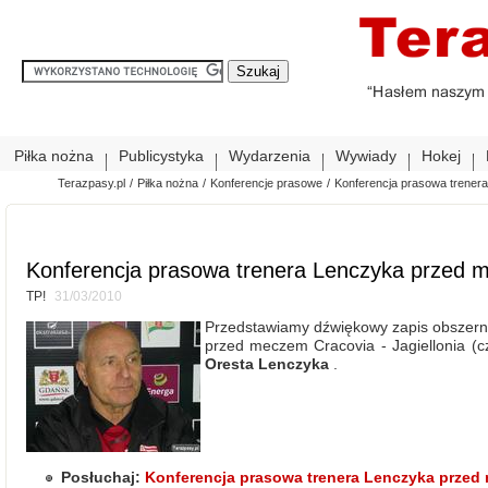
Piłka nożna
Publicystyka
Wydarzenia
Wywiady
Hokej
Terazpasy.pl
/
Piłka nożna
/
Konferencje prasowe
/
Konferencja prasowa trener
Konferencja prasowa trenera Lenczyka przed m
TP!
31/03/2010
Przedstawiamy dźwiękowy zapis obszern
przed meczem Cracovia - Jagiellonia (cz
Oresta Lenczyka
.
Posłuchaj:
Konferencja prasowa trenera Lenczyka przed 