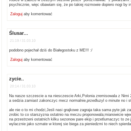
psychicznie, więc obawiam się, że po takiej rozmowie dopiero nogi by 
Zaloguj
aby komentować
Ślusar...
21:19 / 31.03.10
podobno pojechał dziś do Białegostoku z ME!!! :/
Zaloguj
aby komentować
zycie..
20:14 / 31.03.10
Na nasze szczescie a na niesczescie Arki,Polonia zremisowala z Nimi 2
a sedzia zamiast zakonczyc mecz normalnie,przedluzyl o minute no i sta
ale nie o to mi chodzi;Jesli nasi grajkowe zagraja taka sama pyte jak 
zrobic to co starszyzna ostatnio na meczu proponowala;mianowicie wjec
na przestrzeni ostatnich kilku sezonow pare ekip i przetlumaczyc to ze
wylacznie jako szmate w ktorej sie biega za pieniedzmi to niech spierda