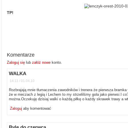
TP!
Komentarze
Zaloguj się
lub
załóż nowe
konto.
WALKA
14:11 / 01.04.10
Rozbrajają mnie tłumaczenia zawodników i trenera że pierwsza bram
że w meczach z legią i Lechem to my strzelilśmy gola jako pierwsi.I c
można.Oczekuję dzisiaj walki o każdą piłkę o każdy skrawek trawy a
Zaloguj
aby komentować
Byle do czerwca.