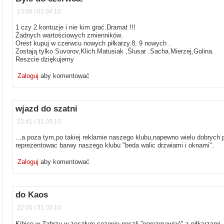
13:08 / 01.04.10
1 czy 2 kontuzje i nie kim grać.Dramat !!!
Żadnych wartościowych zmienników.
Orest kupuj w czerwcu nowych piłkarzy.8, 9 nowych .
Zostają tylko Suvorov,Klich.Matusiak ,Ślusar .Sacha.Mierzej,Golina.
Reszcie dziękujemy
Zaloguj
aby komentować
wjazd do szatni
22:41 / 31.03.10
...a poza tym,po takiej reklamie naszego klubu,napewno wielu dobrych p
reprezentowac barwy naszego klubu "beda walic drzwiami i oknami".
Zaloguj
aby komentować
do Kaos
22:05 / 31.03.10
Kibice w Zabrzu w zeszłym sezonie poszli "porozmawiać" z piłkarzami... I