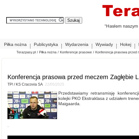
Piłka nożna
Publicystyka
Wydarzenia
Wywiady
Hokej
Terazpasy.pl
/
Piłka nożna
/
Konferencje prasowe
/
Konferencja prasowa przed 
Konferencja prasowa przed meczem Zagłębie L
TP! / KS Cracovia SA
22/05/2025
Przedstawiamy retransmisję konferenc
kolejki PKO Ekstraklasa z udziałem tre
Maigaarda.
.