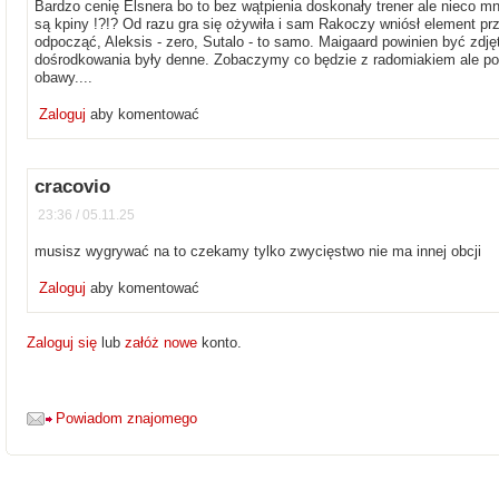
Bardzo cenię Elsnera bo to bez wątpienia doskonały trener ale nieco mn
są kpiny !?!? Od razu gra się ożywiła i sam Rakoczy wniósł element prz
odpocząć, Aleksis - zero, Sutalo - to samo. Maigaard powinien być zdjęt
dośrodkowania były denne. Zobaczymy co będzie z radomiakiem ale p
obawy....
Zaloguj
aby komentować
cracovio
23:36 / 05.11.25
musisz wygrywać na to czekamy tylko zwycięstwo nie ma innej obcji
Zaloguj
aby komentować
Zaloguj się
lub
załóż nowe
konto.
Powiadom znajomego