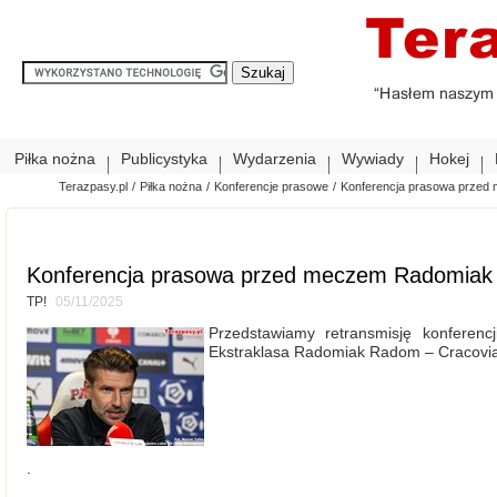
Piłka nożna
Publicystyka
Wydarzenia
Wywiady
Hokej
Terazpasy.pl
/
Piłka nożna
/
Konferencje prasowe
/
Konferencja prasowa przed
Konferencja prasowa przed meczem Radomiak
TP!
05/11/2025
Przedstawiamy retransmisję konferen
Ekstraklasa Radomiak Radom – Cracovia 
.