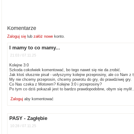
Komentarze
Zaloguj się
lub
załóż nowe
konto.
I mamy to co mamy...
21:03 / 07.11.25
Kolejne 3:0
Szkoda cokolwiek komentować, bo tego nawet się nie da zrobić.
Jak ktoś słusznie pisał - usłyszymy kolejne przeprosiny, ale co Nam z 
My nie chcemy przeprosin, chcemy powrotu do gry, do prawdziwej gry.
Co Nas czeka z Motorem? Kolejne 3:0 i przeprosiny?
Po tym co dziś pokazali jest to bardzo prawdopodobne, obym się mylił..
Zaloguj
aby komentować
PASY - Zagłębie
10:28 / 07.11.25