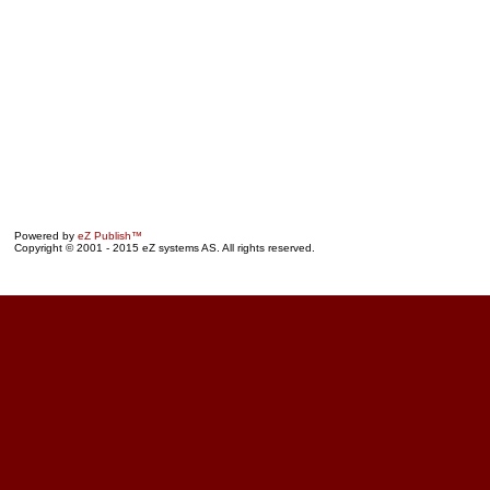
Powered by
eZ Publish™
Copyright © 2001 - 2015 eZ systems AS. All rights reserved.