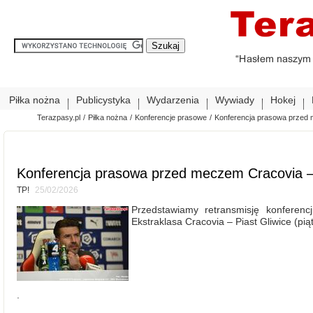
Piłka nożna
Publicystyka
Wydarzenia
Wywiady
Hokej
Terazpasy.pl
/
Piłka nożna
/
Konferencje prasowe
/
Konferencja prasowa przed 
Konferencja prasowa przed meczem Cracovia – 
TP!
25/02/2026
Przedstawiamy retransmisję konferen
Ekstraklasa Cracovia – Piast Gliwice (pią
.