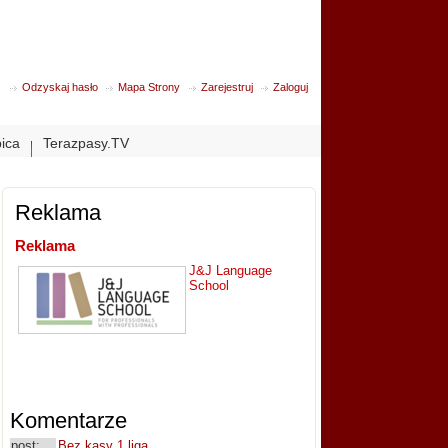
Odzyskaj hasło
Mapa Strony
Zarejestruj
Zaloguj
bica
Terazpasy.TV
Reklama
Reklama
J&J Language
School
Komentarze
post:
Bez kasy 1 liga