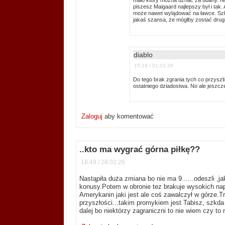
piszesz Maigaard najlepszy był i tak. 
może nawet wylądować na ławce. Szk
jakaś szansa, że mógłby zostać drug
diablo
15:19 / 01.03.26
Do tego brak zgrania tych co przyszli, 
ostatniego dziadostwa. No ale jeszc
Zaloguj
aby komentować
..kto ma wygrać górna piłkę??
18:49 / 28.02.26
Nastąpiła duża zmiana bo nie ma 9......odeszli ,ja
konusy.Potem w obronie tez brakuje wysokich nap
Amerykanin jaki jest ale coś zawalczył w górze.T
przyszłości...takim promykiem jest Tabisz, szkda
dalej bo niektórzy zagraniczni to nie wiem czy to