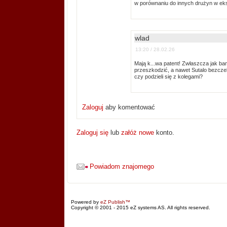
w porównaniu do innych drużyn w eks
wlad
13:20 / 28.02.26
Mają k...wa patent! Zwłaszcza jak b
przeszkodzić, a nawet Sutalo bezczeln
czy podzieli się z kolegami?
Zaloguj
aby komentować
Zaloguj się
lub
załóż nowe
konto.
Powiadom znajomego
Powered by
eZ Publish™
Copyright © 2001 - 2015 eZ systems AS. All rights reserved.