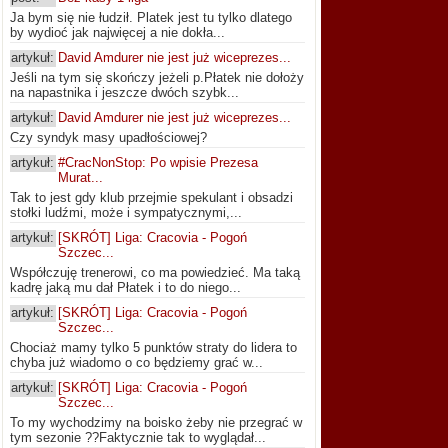
Ja bym się nie łudził. Platek jest tu tylko dlatego
by wydioć jak najwięcej a nie dokła...
artykuł:
David Amdurer nie jest już wiceprezes...
Jeśli na tym się skończy jeżeli p.Płatek nie dołoży
na napastnika i jeszcze dwóch szybk...
artykuł:
David Amdurer nie jest już wiceprezes...
Czy syndyk masy upadłościowej?
artykuł:
#CracNonStop: Po wpisie Prezesa
Murat...
Tak to jest gdy klub przejmie spekulant i obsadzi
stołki ludźmi, może i sympatycznymi,...
artykuł:
[SKRÓT] Liga: Cracovia - Pogoń
Szczec...
Współczuję trenerowi, co ma powiedzieć. Ma taką
kadrę jaką mu dał Płatek i to do niego...
artykuł:
[SKRÓT] Liga: Cracovia - Pogoń
Szczec...
Chociaż mamy tylko 5 punktów straty do lidera to
chyba już wiadomo o co będziemy grać w...
artykuł:
[SKRÓT] Liga: Cracovia - Pogoń
Szczec...
To my wychodzimy na boisko żeby nie przegrać w
tym sezonie ??Faktycznie tak to wyglądał...