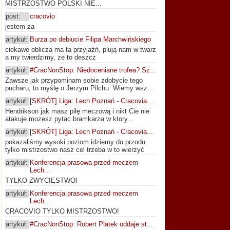
MISTRZOSTWO POLSKI NIE...
post:
cracovio
jestem za
artykuł:
Burza po debiucie Filipa Marchwińskiego
ciekawe oblicza ma ta przyjaźń, plują nam w twarz
a my twierdzimy, ze to deszcz
artykuł:
#CracNonStop: Niedoceniane trofea? Sz...
Zawsze jak przypominam sobie zdobycie tego
pucharu, to myślę o Jerzym Pilchu. Wiemy wsz...
artykuł:
[SKRÓT] Liga: Lech Poznań - Cracovia...
Hendrikson jak masz piłę meczową i nikt Cie nie
atakuje mozesz pytac bramkarza w ktory...
artykuł:
[SKRÓT] Liga: Lech Poznań - Cracovia...
pokazaliśmy wysoki poziom idziemy do przodu
tylko mistrzostwo nasz cel trzeba w to wierzyć
artykuł:
Konferencja prasowa przed meczem
Lech...
TYLKO ZWYCIĘSTWO!
artykuł:
Konferencja prasowa przed meczem
Lech...
CRACOVIO TYLKO MISTRZOSTWO!
artykuł:
#CracNonStop: Robert Platek oddaje st...