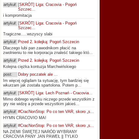
artykuł:
[SKRÓT] Liga: Cracovia - Pogoń
Szczec...
i kompromitacja
artykuł:
[SKRÓT] Liga: Cracovia - Pogoń
Szczec...
Tragiczne.....wszyscy slabi
artykuł:
Przed 2. kolejką: Pogoń Szczecin
Dlaczego lubi pan zawodnikom płacić na
zwolnieniu to nie korporacja znaleść takiego któ...
artykuł:
Przed 2. kolejką: Pogoń Szczecin
Kolejna ciężka kontuzja Marchwińskiego
post:
Dobry poczatek ale ...
Im więcej oglądam ta sytuację, tym bardziej się
wkurzam jak została spartolona. Potem p...
artykuł:
[SKRÓT] Liga: Lech Poznań - Cracovia...
Mimo dobrego wyniku niczego przede wszystkim z
gry nie widzę a przede wszystkim jakieś...
artykuł:
#CracNonStop: Po co ten VAR, skoro „s...
HYMN CRACOVIO MA!
artykuł:
#CracNonStop: Po co ten VAR, skoro „s...
NA ZIEMI ŚWIĘTEJ NARÓD WYBRANY
CRACOVIA PANY JAN PAWEŁ || TYLKO