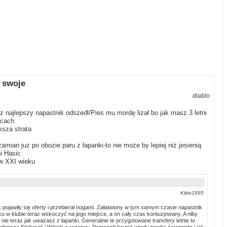
 swoje
diablo
asz najlepszy napastnik odszedl/Pies mu mordę lizał bo jak masz 3 letni
ącach
ksza strata
mian juz po obozie paru z łapanki-to nie może by lepiej niż jesienią
ni Hasic
 w XXI wieku
Kibic1995
ek pojawiły się oferty i przebierał nogami. Załatwiony w tym samym czasie napastnik
ku w klubie teraz wskoczyć na jego miejsce, a on cały czas kontuzjowany. A niby
nie teraz jak uważasz z łapanki. Generalnie te przygotowane transfery letnie to
lepsze Stojković i Wójcik z rezerwy. Pomocników też wtedy trochę ściągnięto i jak