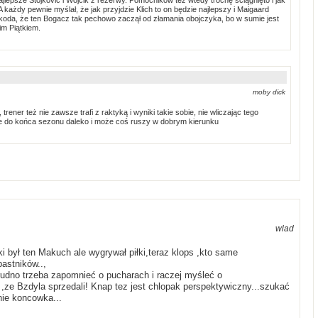
A każdy pewnie myślał, że jak przyjdzie Klich to on będzie najlepszy i Maigaard
oda, że ten Bogacz tak pechowo zaczął od złamania obojczyka, bo w sumie jest
im Piątkiem.
moby dick
trener też nie zawsze trafi z raktyką i wyniki takie sobie, nie wliczając tego
ze do końca sezonu daleko i może coś ruszy w dobrym kierunku
wlad
ki był ten Makuch ale wygrywał piłki,teraz klops ,kto same
astników..,
rudno trzeba zapomnieć o pucharach i raczej myśleć o
 ,ze Bzdyla sprzedali! Knap tez jest chlopak perspektywiczny...szukać
 nie koncowka...