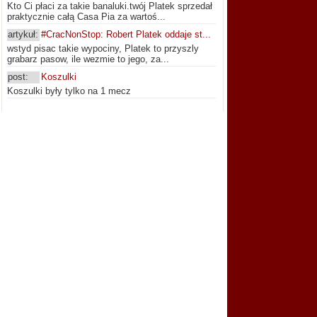
Kto Ci płaci za takie banaluki.twój Platek sprzedał
praktycznie całą Casa Pia za wartoś...
artykuł:
#CracNonStop: Robert Platek oddaje st...
wstyd pisac takie wypociny, Platek to przyszly
grabarz pasow, ile wezmie to jego, za...
post:
Koszulki
Koszulki były tylko na 1 mecz