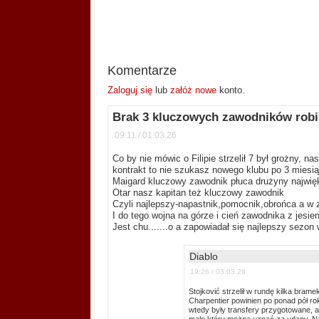
Komentarze
Zaloguj się
lub
załóż nowe
konto.
Brak 3 kluczowych zawodników robi
09:11 / 01.03.26
Co by nie mówic o Filipie strzelił 7 był grożny, n
kontrakt to nie szukasz nowego klubu po 3 miesi
Maigard kluczowy zawodnik płuca drużyny najwię
Otar nasz kapitan też kluczowy zawodnik
Czyli najlepszy-napastnik,pomocnik,obrońca a w za
I do tego wojna na górze i cień zawodnika z jesie
Jest chu.......o a zapowiadał się najlepszy sezon
Diablo
19:26 / 03.03.26
Stojković strzelił w rundę kilka bram
Charpentier powinien po ponad pół ro
wtedy były transfery przygotowane, a 
mało który można uznać za udany. Naj