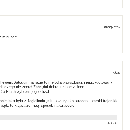
moby dick
 z minusem
wlad
nchewem,Batouum na razie to melodia przyszłości, nieprzygotowany
i,dlaczego nie zagrał Zahri,dal dobra zmianę z Jaga.
że Plach wybronił jego strzał.
onie jaka była z Jagiellonia ,mimo wszystko stracone bramki frajerskie
, bądź to klątwa ze maąj sposób na Cracovie!
Poldek