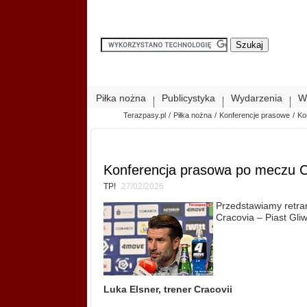
Piłka nożna
Publicystyka
Wydarzenia
W
Terazpasy.pl
/
Piłka nożna
/
Konferencje prasowe
/
Ko
Konferencja prasowa po meczu Cra
TP!
27/02/2026
Przedstawiamy retran
Cracovia – Piast Gliw
Luka Elsner, trener Cracovii