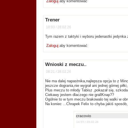
Zaloguj
aby komentować
Trener
18:03 / 28.02.26
Tym razem z taktyki i wyboru jedenastki jedynka
Zaloguj
aby komentować
Wnioski z meczu..
08:21 / 28.02.26
Nie ma dalej napastnika,najlepsza opcja to z Mi
jeszcze dogrania,nie wygrał ani jednej górnej piłk
Plus meczu to młody Tabisz ,pokazał się, szkoda 
Ciekawy jestem dlaczego nie grallKnap??
Ogólnie to w tym meczu brakowalo tej walki w obr
Na koniec ...Chrapek Felix to chyba jakiś sposób
cracovio
14:55 / 28.02.26