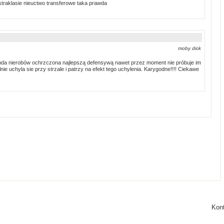
traklasie nieuctwo transferowe taka prawda
moby dick
anda nierobów ochrzczona najlepszą defensywą nawet przez moment nie próbuje im
ie uchyla sie przy strzale i patrzy na efekt tego uchylenia. Karygodne!!!! Ciekawe
Kon