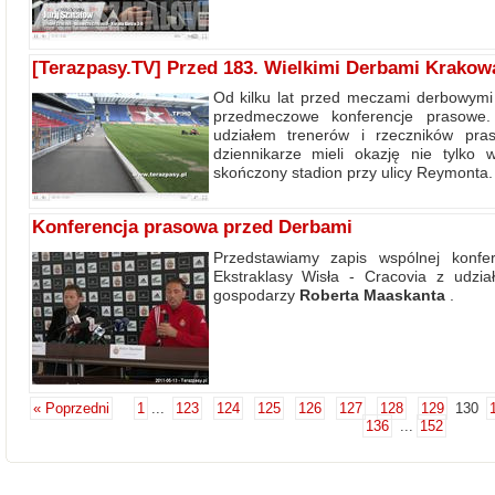
[Terazpasy.TV] Przed 183. Wielkimi Derbami Krakow
Od kilku lat przed meczami derbowymi
przedmeczowe konferencje prasowe.
udziałem trenerów i rzeczników pra
dziennikarze mieli okazję nie tylko 
skończony stadion przy ulicy Reymonta.
Konferencja prasowa przed Derbami
Przedstawiamy zapis wspólnej konfe
Ekstraklasy Wisła - Cracovia z udzi
gospodarzy
Roberta Maaskanta
.
« Poprzedni
1
...
123
124
125
126
127
128
129
130
136
...
152