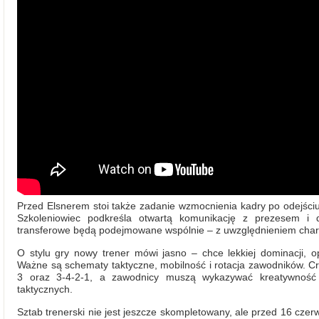
Przed Elsnerem stoi także zadanie wzmocnienia kadry po odejśc
Szkoleniowiec podkreśla otwartą komunikację z prezesem i 
transferowe będą podejmowane wspólnie – z uwzględnieniem charakt
O stylu gry nowy trener mówi jasno – chce lekkiej dominacji, op
Ważne są schematy taktyczne, mobilność i rotacja zawodników. 
3 oraz 3-4-2-1, a zawodnicy muszą wykazywać kreatywność
taktycznych.
Sztab trenerski nie jest jeszcze skompletowany, ale przed 16 cze