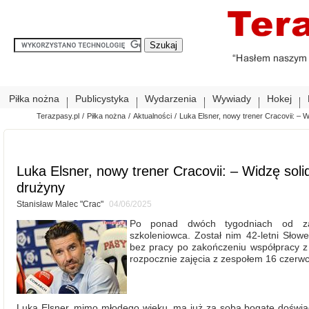
Piłka nożna
Publicystyka
Wydarzenia
Wywiady
Hokej
Terazpasy.pl
/
Piłka nożna
/
Aktualności
/
Luka Elsner, nowy trener Cracovii: – 
Luka Elsner, nowy trener Cracovii: – Widzę sol
drużyny
Stanisław Malec "Crac"
04/06/2025
Po ponad dwóch tygodniach od z
szkoleniowca. Został nim 42-letni Słow
bez pracy po zakończeniu współpracy 
rozpocznie zajęcia z zespołem 16 czerwca
Luka Elsner, mimo młodego wieku, ma już za sobą bogate doświ