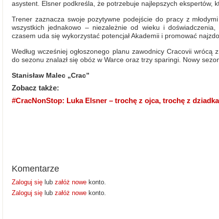
asystent. Elsner podkreśla, że potrzebuje najlepszych ekspertów, 
Trener zaznacza swoje pozytywne podejście do pracy z młodymi
wszystkich jednakowo – niezależnie od wieku i doświadczenia,
czasem uda się wykorzystać potencjał Akademii i promować najzdol
Według wcześniej ogłoszonego planu zawodnicy Cracovii wrócą 
do sezonu znalazł się obóz w Warce oraz trzy sparingi. Nowy sezon
Stanisław Malec „Crac”
Zobacz także:
#CracNonStop: Luka Elsner – trochę z ojca, trochę z dziadka
Komentarze
Zaloguj się
lub
załóż nowe
konto.
Zaloguj się
lub
załóż nowe
konto.