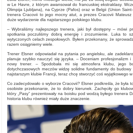
w Le Havre, z którym awansował do francuskiej ekstraklasy. Wcz
Olimpija Ljubljana), na Cyprze (Pafos) oraz w Belgii (Union Saint
trenera Cracovii to jego mocny atut, a prezes Cracovii Mateusz
duże wydarzenie dla najstarszego polskiego klubu.
– Wybraliśmy najlepszego trenera, jaki był dostępny – mówi 
spotkania poczuliśmy dobrą energię i zrozumienie. Luka to s
wytyczonych celach zespołowych. Byłem przekonany, że sprowadzen
razem osiągniemy wiele.
Trener Elsner odpowiadał na pytania po angielsku, ale zadeklar
planuje szybko nauczyć się języka. – Doceniam profesjonalizm 
nowy trener. – Spodobała mi się atmosfera klubu, jego bog
dotychczasowych meczów widzę solidne fundamenty do budowy s
najstarszym klubie Francji, teraz chcę stworzyć coś wyjątkowego w
Co zadecydowało o wyborze Cracovii? Elsner podkreśla, że była t
osobiste przekonanie, że to dobry kierunek. Zachęciły go klubow
który „Pasy” prezentowały na boisku pod wodzą byłego trenera D
historia klubu również miały duże znaczenie.