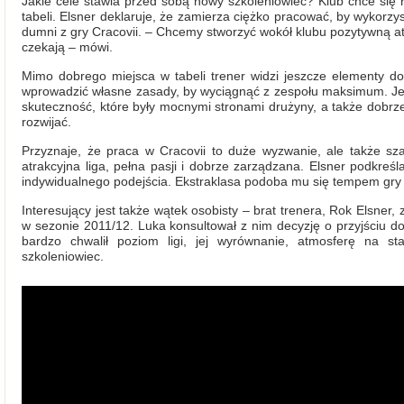
Jakie cele stawia przed sobą nowy szkoleniowiec? Klub chce się ro
tabeli. Elsner deklaruje, że zamierza ciężko pracować, by wykorzys
dumni z gry Cracovii. – Chcemy stworzyć wokół klubu pozytywną at
czekają – mówi.
Mimo dobrego miejsca w tabeli trener widzi jeszcze elementy d
wprowadzić własne zasady, by wyciągnąć z zespołu maksimum. Je
skuteczność, które były mocnymi stronami drużyny, a także dobrze
rozwijać.
Przyznaje, że praca w Cracovii to duże wyzwanie, ale także sz
atrakcyjna liga, pełna pasji i dobrze zarządzana. Elsner podkreś
indywidualnego podejścia. Ekstraklasa podoba mu się tempem gry
Interesujący jest także wątek osobisty – brat trenera, Rok Elsner
w sezonie 2011/12. Luka konsultował z nim decyzję o przyjściu do po
bardzo chwalił poziom ligi, jej wyrównanie, atmosferę na s
szkoleniowiec.