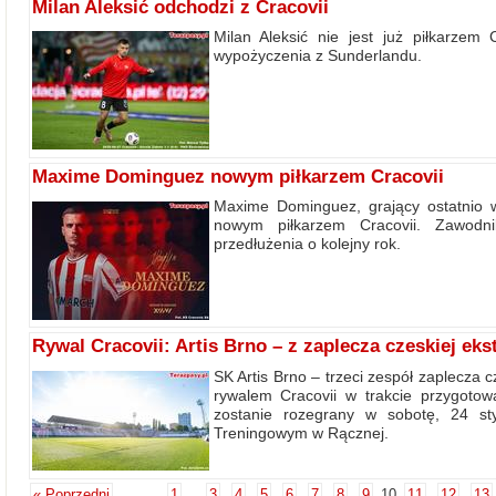
Milan Aleksić odchodzi z Cracovii
Milan Aleksić nie jest już piłkarzem
wypożyczenia z Sunderlandu.
Maxime Dominguez nowym piłkarzem Cracovii
Maxime Dominguez, grający ostatnio w
nowym piłkarzem Cracovii. Zawodni
przedłużenia o kolejny rok.
Rywal Cracovii: Artis Brno – z zaplecza czeskiej eks
SK Artis Brno – trzeci zespół zaplecza c
rywalem Cracovii w trakcie przygotow
zostanie rozegrany w sobotę, 24 s
Treningowym w Rącznej.
« Poprzedni
1
...
3
4
5
6
7
8
9
10
11
12
13