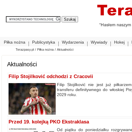
Piłka nożna
Publicystyka
Wydarzenia
Wywiady
Hokej
Terazpasy.pl
/
Piłka nożna
/
Aktualności
Aktualności
Filip Stojilković odchodzi z Cracovii
Filip Stojilković nie jest już piłkar
transferu definitywnego do włoskiej P
2029 roku.
Przed 19. kolejką PKO Ekstraklasa
Od piątku do poniedziałku rozgrywan