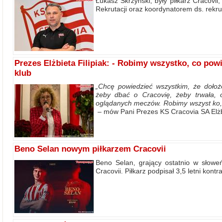
Łukasz Skrzyński, były piłkarz Cracovi
Rekrutacji oraz koordynatorem ds. rekrut
Prezes Elżbieta Filipiak: - Robimy wszystko, co pow
klub
„Chcę powiedzieć wszystkim, że dołoż
żeby dbać o Cracovię, żeby trwała, os
oglądanych meczów. Robimy wszyst
ko
– mów Pani Prezes KS Cracovia SA Elżbi
Beno Selan nowym piłkarzem Cracovii
Beno Selan, grający ostatnio w słow
Cracovii. Piłkarz podpisał 3,5 letni kontr