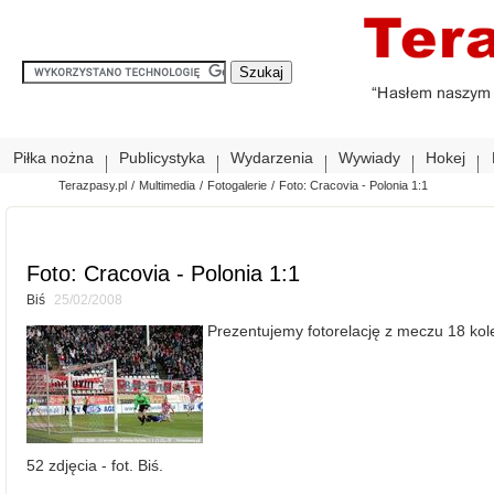
Piłka nożna
Publicystyka
Wydarzenia
Wywiady
Hokej
Terazpasy.pl
/
Multimedia
/
Fotogalerie
/
Foto: Cracovia - Polonia 1:1
Foto: Cracovia - Polonia 1:1
Biś
25/02/2008
Prezentujemy fotorelację z meczu 18 kole
52 zdjęcia - fot. Biś.