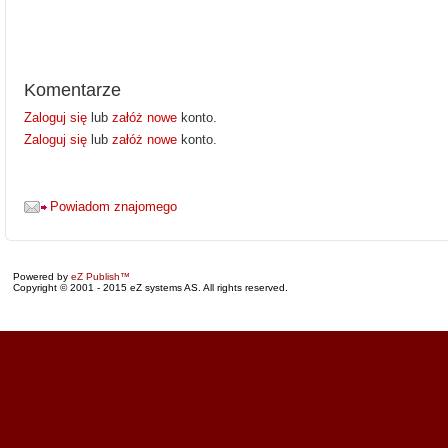
Komentarze
Zaloguj się
lub
załóż nowe
konto.
Zaloguj się
lub
załóż nowe
konto.
Powiadom znajomego
Powered by
eZ Publish™
Copyright © 2001 - 2015 eZ systems AS. All rights reserved.