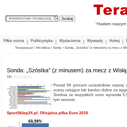
Piłka nożna
Publicystyka
Wydarzenia
Wywiady
Hokej
Terazpasy.pl
/
Info kibica
/
Sondy
/
Sonda: „Szóstka” (z minusem) za mecz z Wis
Sonda: „Szóstka” (z minusem) za mecz z Wisłą
TP!
01/12/2015
Ponad 94 procent uczestników naszej
oceny celujące lub bardzo dobre za wygr
Średnia ze wszystkich ocen wyniosła 5
tym sezonie.
SportSklep24.pl: Oficjalna piłka Euro 2016