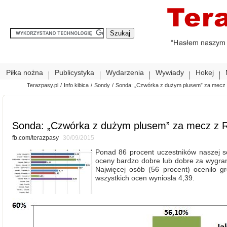
Piłka nożna
Publicystyka
Wydarzenia
Wywiady
Hokej
Terazpasy.pl
/
Info kibica
/
Sondy
/
Sonda: „Czwórka z dużym plusem” za mec
Sonda: „Czwórka z dużym plusem” za mecz z
fb.com/terazpasy
30/09/2015
Ponad 86 procent uczestników naszej 
oceny bardzo dobre lub dobre za wygr
Najwięcej osób (56 procent) oceniło g
wszystkich ocen wyniosła 4,39.