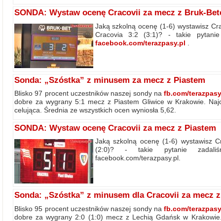
SONDA: Wystaw ocenę Cracovii za mecz z Bruk-Be
Jaką szkolną ocenę (1-6) wystawisz Cra
Cracovia 3:2 (3:1)? - takie pytani
facebook.com/terazpasy.pl
.
Sonda: „Szóstka” z minusem za mecz z Piastem
Blisko 97 procent uczestników naszej sondy na
fb.com/terazpas
dobre za wygrany 5:1 mecz z Piastem Gliwice w Krakowie. Naj
celująca. Średnia ze wszystkich ocen wyniosła 5,62.
SONDA: Wystaw ocenę Cracovii za mecz z Piastem
Jaką szkolną ocenę (1-6) wystawisz Cr
(2:0)? - takie pytanie zadal
facebook.com/terazpasy.pl.
Sonda: „Szóstka” z minusem dla Cracovii za mecz z
Blisko 95 procent uczestników naszej sondy na
fb.com/terazpas
dobre za wygrany 2:0 (1:0) mecz z Lechią Gdańsk w Krakowie.