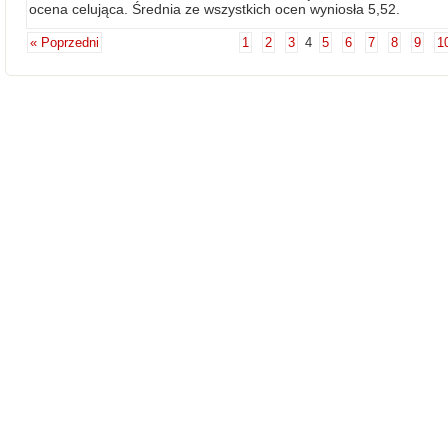
ocena celująca. Średnia ze wszystkich ocen wyniosła 5,52.
« Poprzedni
1
2
3
4
5
6
7
8
9
1