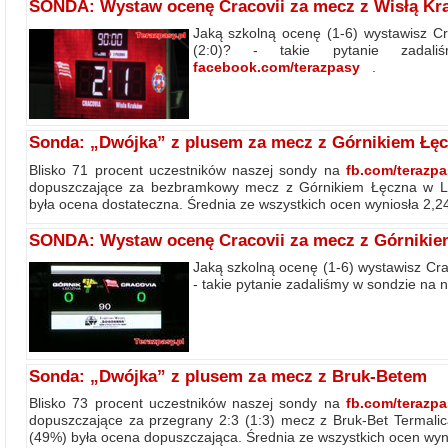
SONDA: Wystaw ocenę Cracovii za mecz z Wisłą Kr
Jaką szkolną ocenę (1-6) wystawisz C
(2:0)? - takie pytanie zadal
facebook.com/terazpasy
.
Sonda: „Dwójka” z plusem za mecz z Górnikiem Łę
Blisko 71 procent uczestników naszej sondy na
fb.com/terazp
dopuszczające za bezbramkowy mecz z Górnikiem Łęczna w Lub
była ocena dostateczna. Średnia ze wszystkich ocen wyniosła 2,2
SONDA: Wystaw ocenę Cracovii za mecz z Górnikie
Jaką szkolną ocenę (1-6) wystawisz Cra
- takie pytanie zadaliśmy w sondzie na 
Sonda: „Dwójka” z plusem za mecz z Bruk-Betem
Blisko 73 procent uczestników naszej sondy na
fb.com/terazp
dopuszczające za przegrany 2:3 (1:3) mecz z Bruk-Bet Termalic
(49%) była ocena dopuszczająca. Średnia ze wszystkich ocen wyni