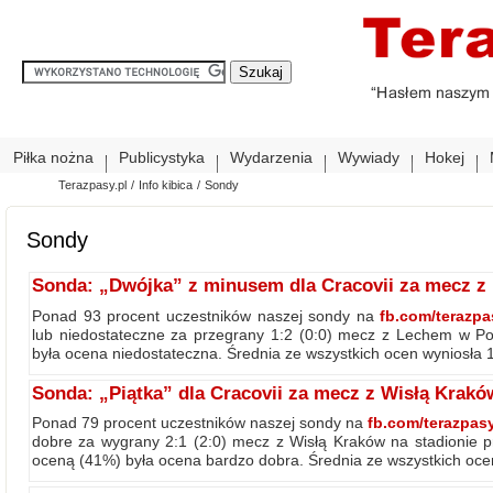
Piłka nożna
Publicystyka
Wydarzenia
Wywiady
Hokej
Terazpasy.pl
/
Info kibica
/
Sondy
Sondy
Sonda: „Dwójka” z minusem dla Cracovii za mecz 
Ponad 93 procent uczestników naszej sondy na
fb.com/terazpa
lub niedostateczne za przegrany 1:2 (0:0) mecz z Lechem w Po
była ocena niedostateczna. Średnia ze wszystkich ocen wyniosła 1,
Sonda: „Piątka” dla Cracovii za mecz z Wisłą Krakó
Ponad 79 procent uczestników naszej sondy na
fb.com/terazpas
dobre za wygrany 2:1 (2:0) mecz z Wisłą Kraków na stadionie pr
oceną (41%) była ocena bardzo dobra. Średnia ze wszystkich oce