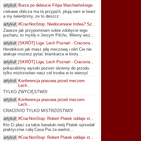
artykuł:
Burza po debiucie Filipa Marchwińskiego
ciekawe oblicza ma ta przyjaźń, plują nam w twarz
a my twierdzimy, ze to deszcz
artykuł:
#CracNonStop: Niedoceniane trofea? Sz...
Zawsze jak przypominam sobie zdobycie tego
pucharu, to myślę o Jerzym Pilchu. Wiemy wsz...
artykuł:
[SKRÓT] Liga: Lech Poznań - Cracovia...
Hendrikson jak masz piłę meczową i nikt Cie nie
atakuje mozesz pytac bramkarza w ktory...
artykuł:
[SKRÓT] Liga: Lech Poznań - Cracovia...
pokazaliśmy wysoki poziom idziemy do przodu
tylko mistrzostwo nasz cel trzeba w to wierzyć
artykuł:
Konferencja prasowa przed meczem
Lech...
TYLKO ZWYCIĘSTWO!
artykuł:
Konferencja prasowa przed meczem
Lech...
CRACOVIO TYLKO MISTRZOSTWO!
artykuł:
#CracNonStop: Robert Platek oddaje st...
Kto Ci płaci za takie banaluki.twój Platek sprzedał
praktycznie całą Casa Pia za wartoś...
artykuł:
#CracNonStop: Robert Platek oddaje st...