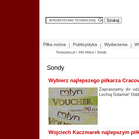
Piłka nożna
Publicystyka
Wydarzenia
W
Terazpasy.pl
/
Info kibica
/
Sondy
Sondy
Wybierz najlepszego piłkarza Cracov
Zapraszamy do udzi
Lechią Gdańsk! Odda
Wojciech Kaczmarek najlepszym piłk