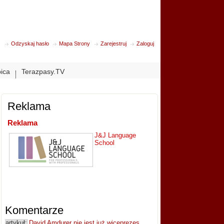
Odzyskaj hasło
Mapa Strony
Zarejestruj
Zaloguj
bica
Terazpasy.TV
Reklama
Reklama
J&J Language
School
Komentarze
artykuł:
David Amdurer nie jest już wiceprezes...