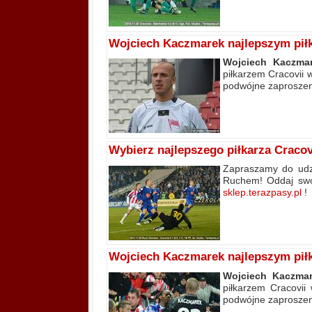
Wojciech Kaczmarek najlepszym pił
Wojciech Kaczma
piłkarzem Cracovii
podwójne zaproszen
Wybierz najlepszego piłkarza Craco
Zapraszamy do udzi
Ruchem! Oddaj swó
sklep.terazpasy.pl
!
Wojciech Kaczmarek najlepszym pił
Wojciech Kaczma
piłkarzem Cracovii
podwójne zaproszen