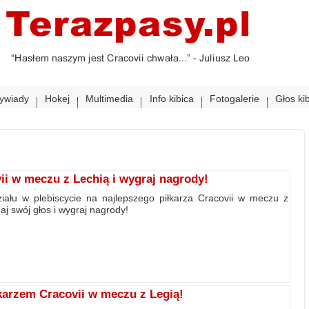
ywiady
Hokej
Multimedia
Info kibica
Fotogalerie
Głos ki
ii w meczu z Lechią i wygraj nagrody!
ału w plebiscycie na najlepszego piłkarza Cracovii w meczu z
j swój głos i wygraj nagrody!
arzem Cracovii w meczu z Legią!