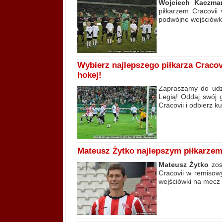
Wojciech Kaczma
piłkarzem Cracovii
podwójne wejściówk
Wybierz najlepszego piłkarza Craco
hokej!
Zapraszamy do udzi
Legią! Oddaj swój 
Cracovii i odbierz 
Mateusz Żytko najlepszym piłkarzem
Mateusz Żytko
zos
Cracovii w remisow
wejściówki na mecz