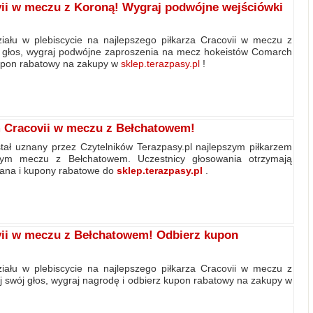
vii w meczu z Koroną! Wygraj podwójne wejściówki
ału w plebiscycie na najlepszego piłkarza Cracovii w meczu z
 głos, wygraj podwójne zaproszenia na mecz hokeistów Comarch
kupon rabatowy na zakupy w
sklep.terazpasy.pl
!
m Cracovii w meczu z Bełchatowem!
tał uznany przez Czytelników Terazpasy.pl najlepszym piłkarzem
nym meczu z Bełchatowem. Uczestnicy głosowania otrzymają
ana i kupony rabatowe do
sklep.terazpasy.pl
.
vii w meczu z Bełchatowem! Odbierz kupon
ału w plebiscycie na najlepszego piłkarza Cracovii w meczu z
swój głos, wygraj nagrodę i odbierz kupon rabatowy na zakupy w