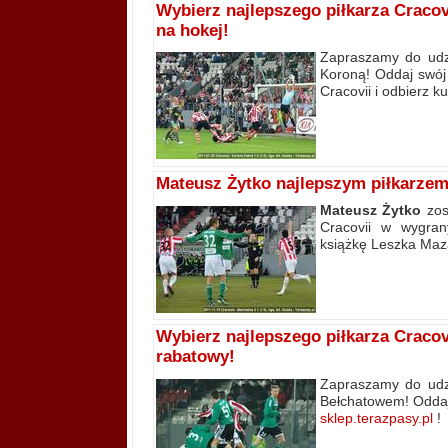
Wybierz najlepszego piłkarza Craco
na hokej!
Zapraszamy do udzi
Koroną! Oddaj swój
Cracovii i odbierz 
Mateusz Żytko najlepszym piłkarze
Mateusz Żytko
zos
Cracovii w wygra
książkę Leszka Maz
Wybierz najlepszego piłkarza Craco
rabatowy!
Zapraszamy do udzi
Bełchatowem! Oddaj 
sklep.terazpasy.pl
!