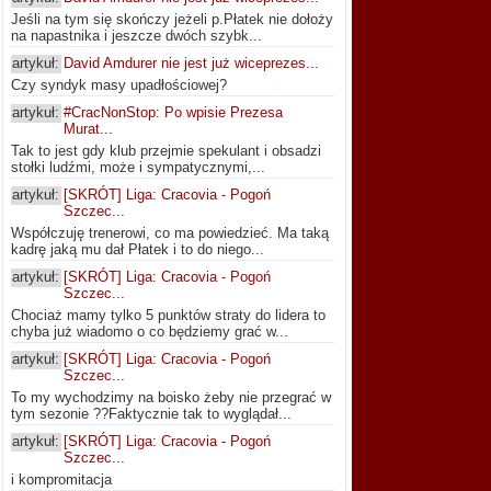
Jeśli na tym się skończy jeżeli p.Płatek nie dołoży
na napastnika i jeszcze dwóch szybk...
artykuł:
David Amdurer nie jest już wiceprezes...
Czy syndyk masy upadłościowej?
artykuł:
#CracNonStop: Po wpisie Prezesa
Murat...
Tak to jest gdy klub przejmie spekulant i obsadzi
stołki ludźmi, może i sympatycznymi,...
artykuł:
[SKRÓT] Liga: Cracovia - Pogoń
Szczec...
Współczuję trenerowi, co ma powiedzieć. Ma taką
kadrę jaką mu dał Płatek i to do niego...
artykuł:
[SKRÓT] Liga: Cracovia - Pogoń
Szczec...
Chociaż mamy tylko 5 punktów straty do lidera to
chyba już wiadomo o co będziemy grać w...
artykuł:
[SKRÓT] Liga: Cracovia - Pogoń
Szczec...
To my wychodzimy na boisko żeby nie przegrać w
tym sezonie ??Faktycznie tak to wyglądał...
artykuł:
[SKRÓT] Liga: Cracovia - Pogoń
Szczec...
i kompromitacja