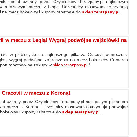
rek
został uznany przez Czytelników Terazpasy.pl najlepszym
 w remisowym meczu z Legią. Uczestnicy głosowania otrzymają
i na mecz hokejowy i kupony rabatowe do
sklep.terazpasy.pl
.
vii w meczu z Legią! Wygraj podwójne wejściówki na
ału w plebiscycie na najlepszego piłkarza Cracovii w meczu z
głos, wygraj podwójne zaproszenia na mecz hokeistów Comarch
kupon rabatowy na zakupy w
sklep.terazpasy.pl
!
 Cracovii w meczu z Koroną!
tał uznany przez Czytelników Terazpasy.pl najlepszym piłkarzem
ym meczu z Koroną. Uczestnicy głosowania otrzymają podwójne
 hokejowy i kupony rabatowe do
sklep.terazpasy.pl
.