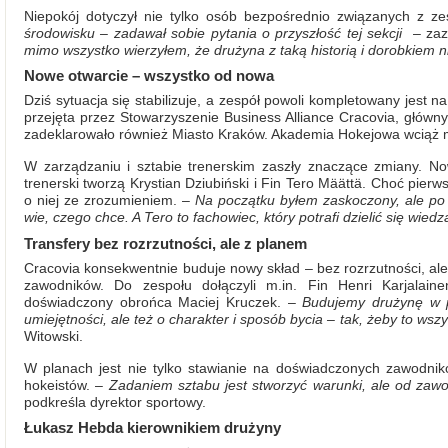
Niepokój dotyczył nie tylko osób bezpośrednio związanych z z
środowisku – zadawał sobie pytania o przyszłość tej sekcji
– zaz
mimo wszystko wierzyłem, że drużyna z taką historią i dorobkiem nie
Nowe otwarcie – wszystko od nowa
Dziś sytuacja się stabilizuje, a zespół powoli kompletowany jest 
przejęta przez Stowarzyszenie Business Alliance Cracovia, głów
zadeklarowało również Miasto Kraków. Akademia Hokejowa wciąż 
W zarządzaniu i sztabie trenerskim zaszły znaczące zmiany. No
trenerski tworzą Krystian Dziubiński i Fin Tero Määttä. Choć pier
o niej ze zrozumieniem. –
Na początku byłem zaskoczony, ale po
wie, czego chce. A Tero to fachowiec, który potrafi dzielić się wie
Transfery bez rozrzutności, ale z planem
Cracovia konsekwentnie buduje nowy skład – bez rozrzutności, ale
zawodników. Do zespołu dołączyli m.in. Fin Henri Karjalai
doświadczony obrońca Maciej Kruczek. –
Budujemy drużynę w p
umiejętności, ale też o charakter i sposób bycia – tak, żeby to wszys
Witowski.
W planach jest nie tylko stawianie na doświadczonych zawodnikó
hokeistów. –
Zadaniem sztabu jest stworzyć warunki, ale od zawod
podkreśla dyrektor sportowy.
Łukasz Hebda kierownikiem drużyny