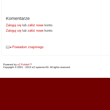
Komentarze
Zaloguj się
lub
załóż nowe
konto.
Zaloguj się
lub
załóż nowe
konto.
Powiadom znajomego
Powered by
eZ Publish™
Copyright © 2001 - 2015 eZ systems AS. All rights reserved.