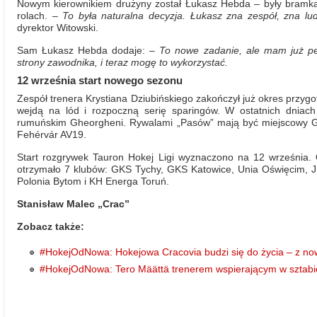
Nowym kierownikiem drużyny został Łukasz Hebda – były bramka
rolach. –
To była naturalna decyzja. Łukasz zna zespół, zna lud
dyrektor Witowski.
Sam Łukasz Hebda dodaje: –
To nowe zadanie, ale mam już p
strony zawodnika, i teraz mogę to wykorzystać.
12 września start nowego sezonu
Zespół trenera Krystiana Dziubińskiego zakończył już okres przyg
wejdą na lód i rozpoczną serię sparingów. W ostatnich dniach 
rumuńskim Gheorgheni. Rywalami „Pasów” mają być miejscowy Gy
Fehérvár AV19.
Start rozgrywek Tauron Hokej Ligi wyznaczono na 12 września. 
otrzymało 7 klubów: GKS Tychy, GKS Katowice, Unia Oświęcim, 
Polonia Bytom i KH Energa Toruń.
Stanisław Malec „Crac”
Zobacz także:
#HokejOdNowa: Hokejowa Cracovia budzi się do życia – z no
#HokejOdNowa: Tero Määttä trenerem wspierającym w sztabie