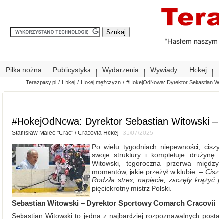
Piłka nożna
Publicystyka
Wydarzenia
Wywiady
Hokej
Terazpasy.pl
/
Hokej
/
Hokej mężczyzn
/
#HokejOdNowa: Dyrektor Sebastian Wit
#HokejOdNowa: Dyrektor Sebastian Witowski – 
Stanisław Malec "Crac" / Cracovia Hokej
31/07/2025
Po wielu tygodniach niepewności, cisz
swoje struktury i kompletuje drużynę
Witowski, tegoroczna przerwa między
momentów, jakie przeżył w klubie. –
Cisz
Rodziła stres, napięcie, zaczęły krążyć
pięciokrotny mistrz Polski.
Sebastian Witowski – Dyrektor Sportowy Comarch Cracovii
Sebastian Witowski to jedna z najbardziej rozpoznawalnych postaci